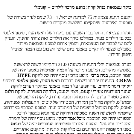
בוקר עצמאות בנחל קרת: מופע מרכזי לילדים – קוגומלו
יקנעם תחגוג עצמאות 75 למדינת ישראל, ו – 73 שנים לעיר בשורה של
מופעים ואירועים שיתקיימו בשלושה מוקדים ביישוב.
חגיגות עצמאות החלו כבר השבוע עם ביקורו של ראש העיר, סימון אלפסי
בכל גני הילדים בעיר, במהלכו בירך את הילדים ואת צוותי החינוך, העניק
להם שי לכבוד יום העצמאות, והזמין אותם למופע עצמאות מיוחד
בשבילם שצפוי להתקיים באמפי ביום שישי השבוע עם הצמד המוביל
חיפזון וזהירון.
בערב עצמאות יחלו החגיגות בשעה 21:00 ויתקיימו השנה לראשונה
בשלושה מוקדים. המופע המרכזי על
הבמה המרכזית
באמפי יהיה של
הזמר הכוכב,
בניה ברבי
. מופע מרכזי נוסף יהיה של להקת
HYPE
CREW
. החגיגות יפתחו רשמית בברכת
ראש העיר, סימון אלפסי
ובמופע
זיקוקי דינור מרהיב.
עוד יופיעו על הבמה באמפי במהלך הערב: להקת
הנוער העירונית צעירי יקנעם, ניצני יקנעם, הלהקה הצעירה, להקת חלום
ראווה, סטודיו פוינט, להקת מחול תנועה נודדת, להקת ההיפופ של
המתנ"ס, להקת מחול מן המזרח, הסטודיו של לוטוס, התעמלות אמנותית,
סטפס, להקת המחול הייצוגית של המתנ"ס ועוד. המופע המרכזי
במדרחוב
שייפתח לראשונה השנה בשכונה הירוקה שער הגיא
בסמוך להיכל
הספורט יהיה של הכוכבת
מיכל אמדורסקי
. מופע נוסף יהיה של הזמרת
המקומית
נווה גדג'
. המופע המרכזי
במדרחוב הגיבורים
יהיה של
רוניוס
.
בשני המקומות ייהנו החוגגים גם מלהקות אתניות, מתקנים אתגריים,