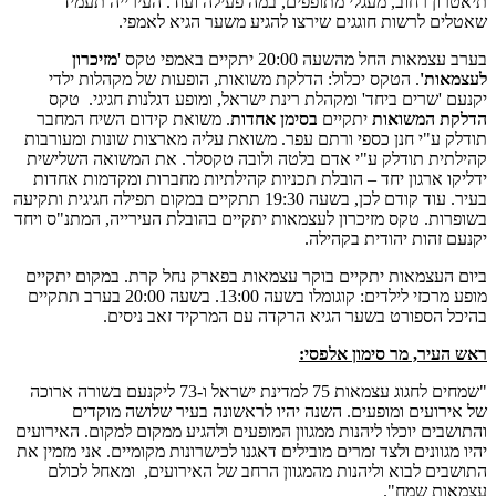
תיאטרון רחוב, מעגלי מתופפים, במה פעילה ועוד. העירייה תעמיד
שאטלים לרשות חוגגים שירצו להגיע משער הגיא לאמפי.
בערב עצמאות החל מהשעה 20:00 יתקיים באמפי טקס '
מזיכרון
לעצמאות'
. הטקס יכלול: הדלקת משואות, הופעות של מקהלות ילדי
יקנעם 'שרים ביחד' ומקהלת רינת ישראל, ומופע דגלנות חגיגי. טקס
הדלקת המשואות
יתקיים
בסימן אחדות
. משואת קידום השיח המחבר
תודלק ע"י חנן כספי ורתם עפר. משואת עליה מארצות שונות ומעורבות
קהילתית תודלק ע"י אדם בלטה ולובה טקסלר. את המשואה השלישית
ידליקו ארגון יחד – הובלת תכניות קהילתיות מחברות ומקדמות אחדות
בעיר. עוד קודם לכן, בשעה 19:30 תתקיים במקום תפילה חגיגית ותקיעה
בשופרות. טקס מזיכרון לעצמאות יתקיים בהובלת העירייה, המתנ"ס ויחד
יקנעם זהות יהודית בקהילה.
ביום העצמאות יתקיים בוקר עצמאות בפארק נחל קרת. במקום יתקיים
מופע מרכזי לילדים: קוגומלו בשעה 13:00. בשעה 20:00 בערב תתקיים
בהיכל הספורט בשער הגיא הרקדה עם המרקיד זאב ניסים.
ראש העיר, מר סימון אלפסי:
"שמחים לחגוג עצמאות 75 למדינת ישראל ו-73 ליקנעם בשורה ארוכה
של אירועים ומופעים. השנה יהיו לראשונה בעיר שלושה מוקדים
והתושבים יוכלו ליהנות ממגוון המופעים ולהגיע ממקום למקום. האירועים
יהיו מגוונים ולצד זמרים מובילים דאגנו לכישרונות מקומיים. אני מזמין את
התושבים לבוא וליהנות מהמגוון הרחב של האירועים, ומאחל לכולם
עצמאות שמח".