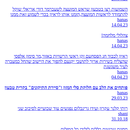
השמועות רצו בטבעון שראש המועצה לשעברמר דודי אריאלי שוקל
להתמודד לראשות המועצה,הזמנו אותו לראיון בכדי לשמוע זאת ממנו
hanas
14.04.23
צהלולי מלחמה!
hanas
14.04.23
ראיון לכבוד חג הפסחעם זקן ראשי הרשויות באזור,מר סימון אלפסי
שהצליח בשירות ארוך לתושבי יקנעם להפוך את היישוב שהחל כמעברה
לעיר משגשגת
hanas
04.04.23
פותחים את הלב עם חלוקת סלי המזון ו"סיירת התיקונים" בקרית טבעון
hanas
29.03.23
רותי קלנר עקרון ועידו גרינבלום נפגשים עוד שבועיים לסיבוב שני
shani
31.10.18
תחזית שבועית כללית לילידי כל המזלות