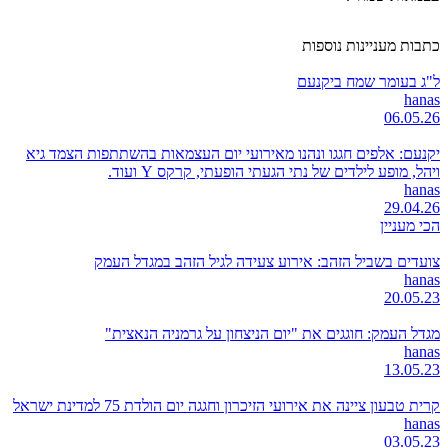
כתבות מעניינות נוספות
ל"ג בעומר שמח ביקנעם
hanas
06.05.26
יקנעם: אלפים חגגו ונהנו מאירועי יום העצמאות בהשתתפות הצמד גיא
ויהל, מופע לילדים של נתי הגעתי הופעתי, קרקס Y ועוד.
hanas
29.04.26
הכי מעניין
צועדים בשביל הזהב: אירוע צעידה לגיל הזהב במגדל העמק
hanas
20.05.23
מגדל העמק: חוגגים את "יום הניצחון על גרמניה הנאצית"
hanas
13.05.23
קרית טבעון ציינה את אירועי הזיכרון וחגגה יום הולדת 75 למדינת ישראל
hanas
03.05.23