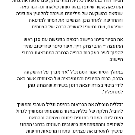
הסיור החל במרפאת כללית רמות יצחק, שם פגשו את צוות
המרפאה אשר שיתפו בהתרגשות שלאחרונה המרפאה
שופצה בהשקעה של מיליונים ושינתה לחלוטין את פניה
והתחדשה. לאחר מכן, המשיכו את הסיור למרפאת
שפרעם, שם נחשפו לעשייה הרבה של הצוותים.
את הסיור סיימו ביישוב רכסים בפגישה עם סגן ראש
המועצה – הרב יצחק רייך, אשר סיפר שהיישוב עתיד
להפוך לעיר בעקבות הבנייה הרחבה המתבצעת ברחבי
היישוב.
במהלך הסיור אמר הסמנכ"ל "אני מברך על ההשקעה
הרבה, הרוח החיובית והמוטיבציה של הצוותים אשר באה
לידי ביטוי בצורה יוצאת דופן בשירות שהמחוז נותן
למטופליו".
״כללית מובילה את הבריאות בחיפה וגליל מערבי ותמשיך
להוביל. חלקה של כללית באזור משמעותי וממשיך לגדול
מיום ליום. המחוז בתנופת פיתוח וצמיחה ובהתאם
לשינויים וההתפתחויות בישובים השונים ברחבי המחוז
נמשיך להתאים את עצמינו: פתחנו מרפאות חדשות