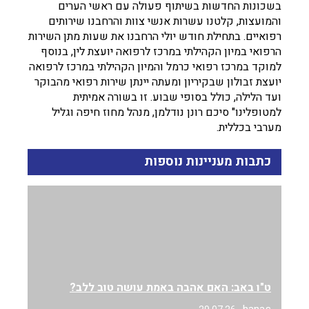
בשכונות החדשות בשיתוף פעולה עם ראשי הערים
והמועצות, קלטנו עשרות אנשי צוות והרחבנו שירותים
רפואיים. בתחילת חודש יולי הרחבנו את שעות מתן השירות
הרפואי במיון הקהילתי במרכז לרפואה יועצת לין, בנוסף
למוקד במרכז רפואי כרמל והמיון הקהילתי במרכז לרפואה
יועצת זבולון שבקיריון ומעתה יינתן שירות רפואי מהבוקר
ועד הלילה, כולל בסופי שבוע. זו בשורה אמיתית
למטופלינו" סיכם רונן נודלמן, מנהל מחוז חיפה וגליל
מערבי בכללית.
כתבות מעניינות נוספות
ט"ו באב: האם אהבה באמת עושה טוב ללב?