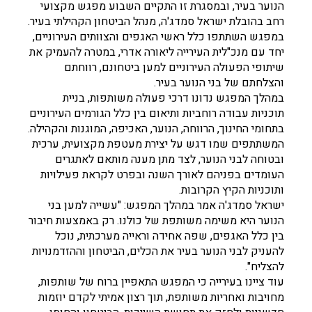
הנוער בעיר, ובמסגרת זו התקיים השבוע מפגש מקצועי
רחב בהובלת ישראל סמדג'ה, מנהל הביטחון הקהילתי בעיר.
במפגש השתתפו כלל ראשי האגפים והצוותים העירוניים,
יחד עם מנכ"לית העירייה ליאורה אדרי, במטרה להעמיק את
שיתופי הפעולה העירוניים למען ביטחונם, רווחתם
והצלחתם של בני הנוער בעיר.
במהלך המפגש נדונו דרכי פעולה משותפות, בניית
תוכניות עבודה רוחביות ותיאום בין כלל הגורמים העירוניים
בתחומי החינוך, הרווחה, הנוער, האכיפה, המוגנות והקהילה.
המשתתפים שמו דגש על יצירת מעטפת מקצועית, ערכית
ובטוחה לבני הנוער, לצד מתן מענה מותאם לאתגרים
העומדים בפניהם לאורך השנה ובפרט לקראת פעילויות
ותוכניות הקיץ הקרובות.
ישראל סמדג'ה אמר במהלך המפגש: "עשייה למען בני
הנוער היא משימה משותפת של כולנו. רק באמצעות חיבור
בין כלל האגפים, שפה אחידה וראייה מערכתית, נוכל
להעניק לבני הנוער בעיר את הכלים, הביטחון וההזדמנויות
להצליח".
עוד ציינו בעירייה כי המפגש התאפיין ברוח של שותפות,
מחויבות ואחריות משותפת, תוך רצון אמיתי לקדם יוזמות