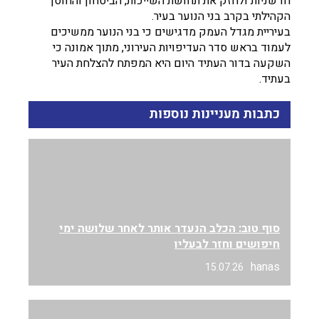
חדשניות ולחזק את תחושת השייכות, הביטחון והחוסן
הקהילתי בקרב בני הנוער בעיר.
בעיריית מגדל העמק מדגישים כי בני הנוער ממשיכים
לעמוד בראש סדר העדיפויות העירוני, מתוך אמונה כי
השקעה בדור העתיד היום היא המפתח להצלחת העיר
בעתיד.
כתבות מעניינות נוספות
סוף טוב: הכלב הנעדר אותר לאחר שלושה ימי
חיפושים וחזר לבעליו
hanas
15.07.26