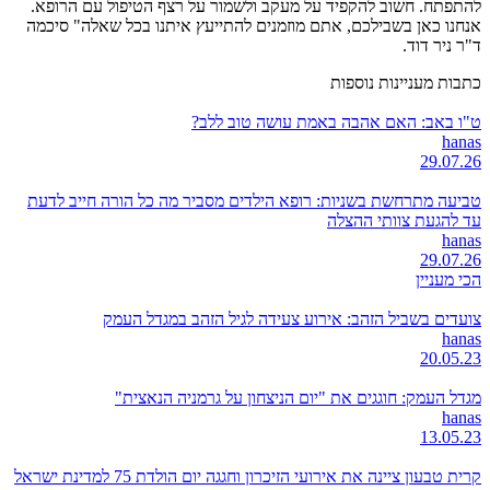
להתפתח. חשוב להקפיד על מעקב ולשמור על רצף הטיפול עם הרופא.
אנחנו כאן בשבילכם, אתם מוזמנים להתייעץ איתנו בכל שאלה" סיכמה
ד"ר ניר דוד.
כתבות מעניינות נוספות
ט"ו באב: האם אהבה באמת עושה טוב ללב?
hanas
29.07.26
טביעה מתרחשת בשניות: רופא הילדים מסביר מה כל הורה חייב לדעת
עד להגעת צוותי ההצלה
hanas
29.07.26
הכי מעניין
צועדים בשביל הזהב: אירוע צעידה לגיל הזהב במגדל העמק
hanas
20.05.23
מגדל העמק: חוגגים את "יום הניצחון על גרמניה הנאצית"
hanas
13.05.23
קרית טבעון ציינה את אירועי הזיכרון וחגגה יום הולדת 75 למדינת ישראל