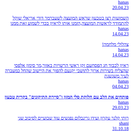
hanas
20.04.23
השמועות רצו בטבעון שראש המועצה לשעברמר דודי אריאלי שוקל
להתמודד לראשות המועצה,הזמנו אותו לראיון בכדי לשמוע זאת ממנו
hanas
14.04.23
צהלולי מלחמה!
hanas
14.04.23
ראיון לכבוד חג הפסחעם זקן ראשי הרשויות באזור,מר סימון אלפסי
שהצליח בשירות ארוך לתושבי יקנעם להפוך את היישוב שהחל כמעברה
לעיר משגשגת
hanas
04.04.23
פותחים את הלב עם חלוקת סלי המזון ו"סיירת התיקונים" בקרית טבעון
hanas
29.03.23
רותי קלנר עקרון ועידו גרינבלום נפגשים עוד שבועיים לסיבוב שני
shani
31.10.18