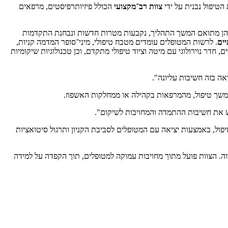
הטיפול נבנית על ידי
צוות רב־מקצועי
הכולל פיזיותרפיסטים, מרפאים
שבהן מתואם המשך התהליך, נקבעות מטרות חדשות ונבחנת התקדמות
יים
. לרשות המטופלים עומדים מטבח טיפולי, מיני־סופר המדמה קניות,
דר נוירולוגי עם מיטה וציוד טיפולי מתקדם, וכן טכנולוגיות שיקומיות
ה בזה חשיבות עליונה".
המשך טיפול, מהמרפאות בקהילה או ממחלקות האשפוז.
ש את חשיבות ההתמדה והמחויבות לשיקום".
טיפול, באמצעות יציאה עם המטופלים לסביבת הקניון ותרגול סיטואציות
וה. הצוות פועל מתוך מחויבות עמוקה למטופלים, תוך הקפדה על למידה