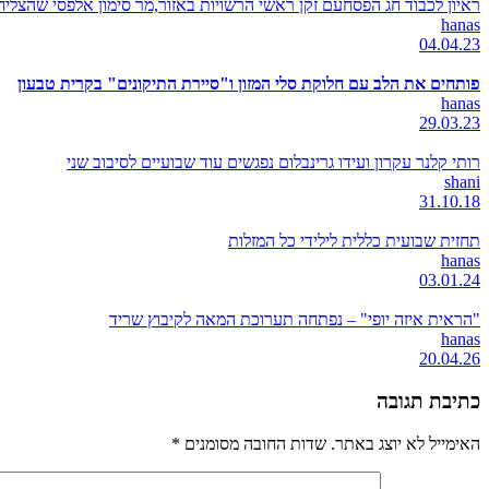
ראיון לכבוד חג הפסחעם זקן ראשי הרשויות באזור,מר סימון אלפסי שהצל
hanas
04.04.23
פותחים את הלב עם חלוקת סלי המזון ו"סיירת התיקונים" בקרית טבעון
hanas
29.03.23
רותי קלנר עקרון ועידו גרינבלום נפגשים עוד שבועיים לסיבוב שני
shani
31.10.18
תחזית שבועית כללית לילידי כל המזלות
hanas
03.01.24
"הראית איזה יופי" – נפתחה תערוכת המאה לקיבוץ שריד
hanas
20.04.26
כתיבת תגובה
האימייל לא יוצג באתר.
שדות החובה מסומנים
*