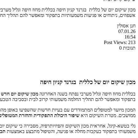
מכון שיקום יום של כללית בגרנד קניון חיפה בכללית מחוז חיפה וגליל מער
אשפוזים, ניתוחים או פגיעות משמעותיות בתפקוד ומאפשר להם תהליך הח
חנן אסולין
07.01.26
16:54
Post Views:
213
תגובות 0
מכון שיקום יום של כללית בגרנד קניון חיפה
בכללית מחוז חיפה וגליל מערבי נפתח בשנה האחרונה
מכון שיקום יום חדש
ה
בתפקוד ומאפשר להם תהליך החלמה משמעותי קרוב לבית ובסביבה הטבעי
המכון מיועד למטופלים המתמודדים עם בעיות חדשות שהשפיעו באופן מהותי
ממושכים. מטרת השיקום היא
שיפור היכולת התפקודית והחזרת המטופלים
גלי בטשא-קיגל, אחראית מכון השיקום והפיזיותרפיה, מסבירה כי שיקום יום
משמעותי בתפקוד בעקבות מחלה או פגיעה, והטיפול מתבצע באמצעות
תכנ