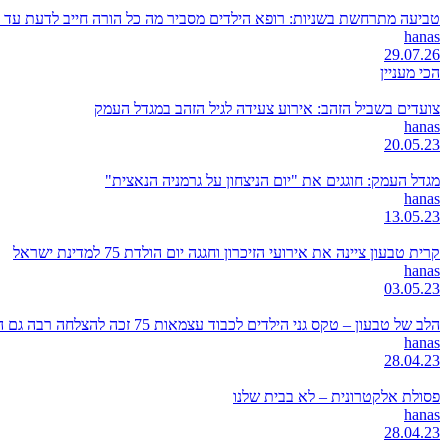
טביעה מתרחשת בשניות: רופא הילדים מסביר מה כל הורה חייב לדעת עד 
hanas
29.07.26
הכי מעניין
צועדים בשביל הזהב: אירוע צעידה לגיל הזהב במגדל העמק
hanas
20.05.23
מגדל העמק: חוגגים את "יום הניצחון על גרמניה הנאצית"
hanas
13.05.23
קרית טבעון ציינה את אירועי הזיכרון וחגגה יום הולדת 75 למדינת ישראל
hanas
03.05.23
הלב של טבעון – טקס גני הילדים לכבוד עצמאות 75 זכה להצלחה רבה גם השנה
hanas
28.04.23
פסולת אלקטרונית – לא בבית שלנו
hanas
28.04.23