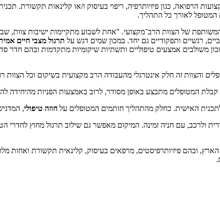
עות הרפואה, כגון פיזיותרפיה, ריפוי בעיסוק ו/או קלינאות תקשורת. תכנית 
 המטופל לאורך כל התהליך.
ה המשותפת של הצוות הרב־מקצועי. "אחת לשבוע מתקיימות ישיבות צוות, 
יים, רגשיים ותפקודיים גם יחד. במכון שמים דגש על
תרגול מצבי חיים אמית
ון משולבים אמצעים טיפוליים ותשתיות שיקומיות מתקדמות ובהם חדר סדים, ח
לים והצוות זה חלק אינטרגלי מהעבודה הרב מקצועית בשיקום וכל הצוות רוא
ך קבלת המטופלים מתבצע באופן מסודר, לרוב באמצעות הפניות מהיחידה ל
לתכנית האישית. כחלק מהתהליך חותמים המטופלים על
חוזה טיפולי
, המדגי
יבורית ולרכב, עם חניה זמינה. המיקום מאפשר גם שילוב תרגול מחוץ לחדרי ה
י הארץ, ובהם פיזיותרפיסטים, מרפאים בעיסוק, קלינאית תקשורת ואחות מלו
.