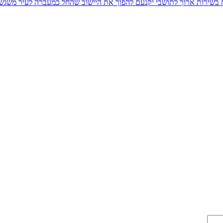
יח בשירות ארוך לתושבי יקנעם להפוך את היישוב שהחל כמעברה לעיר משגש