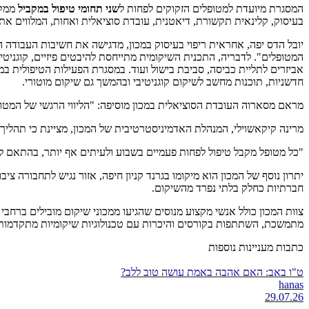
המסגרת מיועדת למטופלים הזקוקים לפחות ל
שני תחומי טיפול במקביל
ממקצו
בעיסוק, קלינאית תקשורת, דיאטנית, עובדת סוציאלית ואחות, המלווים את
יובל הדס יפה, אחראית ריפוי בעיסוק במכון, מדגישה את חשיבות העבוד
המטופלים". לדבריה, התכנית השיקומית מתייחסת להיבטים פיזיים, קוגניטיב
אביזרים לתליית כביסה, סביבת בישול ועוד. במסגרת הפעילות הטיפולית במכ
חדשניות, תוכנות מחשב לשיקום קוגניטיבי ובהמשך גם שיקום מוטורי.
מראם מסארוה העובדת הסוציאלית במכון מוסיפה: "הליווי הרגשי של המטופ
מרינה קיקאשוילי, המנהלת האדמיניסטרטיבית של המכון, מציינת כי תהלי
"כל מטופל מקבל טיפול לפחות פעמיים בשבוע ולעיתים אף יותר, בהתאם 
יתרון נוסף של המכון הוא מיקומו בגרנד קניון חיפה, אזור נגיש לתחבורה צ
חברתיות כחלק בלתי נפרד מהשיקום.
צוות המכון כולל אנשי מקצוע מנוסים שהגיעו ממכוני שיקום מובילים ברחב
מתמשכת, השתתפות בקורסים והיכרות עם טכנולוגיות שיקומיות מתקדמות
כתבות מעניינות נוספות
ט"ו באב: האם אהבה באמת עושה טוב ללב?
hanas
29.07.26