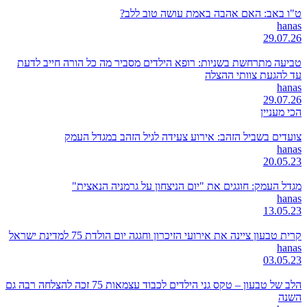
ט"ו באב: האם אהבה באמת עושה טוב ללב?
hanas
29.07.26
טביעה מתרחשת בשניות: רופא הילדים מסביר מה כל הורה חייב לדעת
עד להגעת צוותי ההצלה
hanas
29.07.26
הכי מעניין
צועדים בשביל הזהב: אירוע צעידה לגיל הזהב במגדל העמק
hanas
20.05.23
מגדל העמק: חוגגים את "יום הניצחון על גרמניה הנאצית"
hanas
13.05.23
קרית טבעון ציינה את אירועי הזיכרון וחגגה יום הולדת 75 למדינת ישראל
hanas
03.05.23
הלב של טבעון – טקס גני הילדים לכבוד עצמאות 75 זכה להצלחה רבה גם
השנה