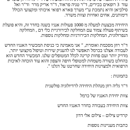
עוד 3 רופאים בכירים, ד"ר טניה פראוד, ד"ר אריק מרר וד"ר ואל
סילביאן והיא נתמכת ע"י מערך פארא רפואי איכותי ומקצועי הכולל
דימותנים, אחים ואחיות וצוות משרד.
היחידה מבצעת למעלה מ 1000 פעולות אנגיו בשנה בחדר זה, והיא פועלת
בשיתוף פעולה צמוד עם המחלקה לכירורגיית כלי דם , המחלקה
הנפרולוגית, המחלקות הכירורגיות ומחלקות נוספות.
ד"ר רוזן מסכמת ואומרת, " אני מאמינה כי כניסת המכשיר האנגיו החדש
לעבודה אצלנו בכרמל תאפשר לנו להעניק שירות וטיפול מקצועי יותר,
מדויק יותר ועם פחות קרינה לכלל המטופלים שלנו. המכשיר החדש הוא
בהחלט בשורה משמחת למטופלי חיפה והצפון והוא עוד הוכחה לאיכות
הרפואית ולמצוינות היחידה שחרטנו על דגלנו ".
בתמונות :
ד"ר גליה רוזן מנהלת היחידה לרדיולוגיה פולשנית
צוות יחידת האנגיו של כרמל
צוות היחידה בעבודה בחדר האנגיו החדש
קרדיט צילום – צילום אלי דדון
כתבות מעניינות נוספות