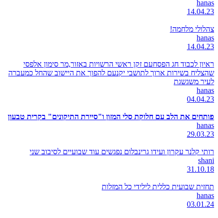
hanas
14.04.23
צהלולי מלחמה!
hanas
14.04.23
ראיון לכבוד חג הפסחעם זקן ראשי הרשויות באזור,מר סימון אלפסי
שהצליח בשירות ארוך לתושבי יקנעם להפוך את היישוב שהחל כמעברה
לעיר משגשגת
hanas
04.04.23
פותחים את הלב עם חלוקת סלי המזון ו"סיירת התיקונים" בקרית טבעון
hanas
29.03.23
רותי קלנר עקרון ועידו גרינבלום נפגשים עוד שבועיים לסיבוב שני
shani
31.10.18
תחזית שבועית כללית לילידי כל המזלות
hanas
03.01.24