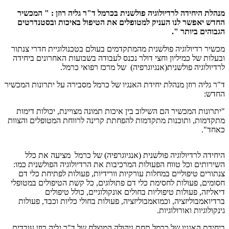
מנהלת היחידה לרדיולוגיה פולשנית בכרמל ד"ר גליה רוזן
:
" המכשיר
החדש יאפשר לנו העניק למטופלים את הטיפול באיכות ובסטנדרטים
הגבוהים ביותר ".
מכשיר רדיולוגיה פולשנית מהמתקדמים בעולם בטכנולוגיית חדרי צנתור
ובעלות של כמיליון וחצי דולר נכנס לעבודה בשבועות האחרונים ביחידה
לרדיולוגיה פולשנית(אנגיוגרפיה) של מרכז רפואי כרמל.
ד"ר גליה רוזן מנהלת יחידת האנגיו של כרמל מסבירה על יתרונות המכשיר
החדש:
"יתרונות המכשיר הם השילוב בין איכות תמונה מצויינת, יכולות דימות
מתקדמות, ותוכנות מתקדמות להפחתת קרינה לרווחת המטופלים והצוות
כאחד".
היחידה לרדיולוגיה פולשנית (אנגיוגרפיה) של כרמל מציעה את כלל
השירותים וכל טווח הפעולות המרכיבות את הרדיולוגיה הפולשנית כמו:
צנתורים טיפוליים במחלות עורקיות וורידיות, פעולות לפתיחת כלי דם
חסומים, פעולות לחסימת כלי דם פתולוגים, כל קשת הטיפולים במטופלי
דיאליזה, פעולות טיפוליות בחולים אונקולוגיים, כולל טיפולים
ברדיואמבוליזציה, וכמואמבוליזציה, פעולות בחולי כליות וכבד, פעולות
גינקולוגיות ואורולוגיות.
ביחידת האנגיו של כרמל תחת ניהולה המוצלח של ד"ר גליה רוזן עובדים