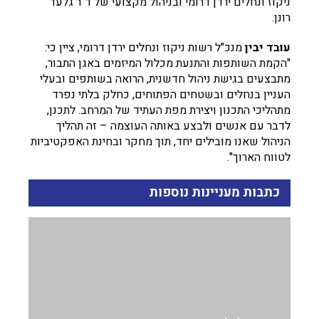
ניקוז ונחלים ירדן דרומי ובניהול מקצועי של ד"ר גלעד
רונן.
עובד יבין
מנכ"ל רשות ניקוז ונחלים ירדן דרומי, ציין כי:
"הקמת השותפות והתנעת מכלול המיזמים באגן התבור,
מתבצעים בגישת ניהול חדשנית, הרואה בשותפים ובעלי
העניין בנחלים ובשטחים הפתוחים, כחלק בלתי נפרד
מתהליכי התכנון ויצירת מפת העתיד של המרחב. לתכנן,
לדבר עם אנשים ולבצע באותה העוצמה – זה תהליך
הניהול שאנו מובילים יחד, תוך מחקר ובחינת האפקטיביות
לטווח הארוך".
כתבות מעניינות נוספות