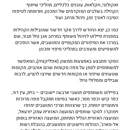
ואקולוגי, חקלאות, עוגנים כלכליים, תהליכי שיתוף
הקהילה בשלבים המוקדמים של התכנון, ותרומתה לטיפוח
הסיבה לאורך זמן, ניהול מרחב ועוד.
כמו כן, יצא החודש לדרך סקר חדשני שמובילות הקהילות
במסגרת פיילוט לניהול משותף במרחב אגן נחל תבור, שם
במרכז את הסיפורים המקומיים והתושבים, אשר הופכים
למשפיעים ומעורבים בתהליכי מיפוי ותכנון.
הסקר מתבצע באמצעות ממשק (אפליקציה), המאפשר
למשתתפים לסמן על מפה מקומות שהם אוהבים, מקומות
שטעונים שיפור או מקומות חדשים שירצו להציע, לרבות
שבילים ומסלולי טיול.
בפיילוט משתתפים תושבי ארבעה יישובים – גזית, עין דור,
כפר קיש וכפר מסר, כאשר בסיומו תתקבל מפה מרוכזת
והתוצרים ינותחו, כך שרצונות וצרכי התושבים ימופו
וימוקדו. לסקר שותפים המועצה האזורית עמק יזרעאל,
המועצה האזורית הגליל התחתון, המועצה האזורית בוסתן
אל-מארג', הנהלות היישובים והתושבים, בהובלת רשות