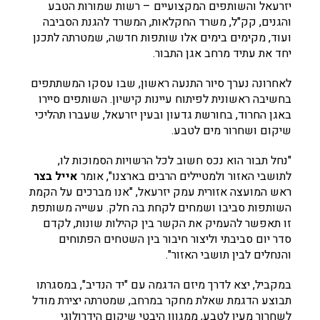
יזרעאל והשותפים המקצועיים – רשות שמורות הטבע
והגנים, קק"ל, משרד החקלאות, המשרד להגנת הסביבה
ועוד, מקימים בימים אלו שותפות חדשה, שמטרתה לתכנן
יחד את עתיד מרחב אגן התבור.
לאחרונה נערך סיור התנעה ראשון, שבו עסקו המשתתפים
בחשיבה ראשונית לפיתוח עיינות קישיון. השותפים סיירו
באגן החרוד, בחורשת גדעון ובעין יזרעאל, שעברו תהליכי
שיקום ושחרור מים לטבע.
"נחל תבור הוא נכס חשוב לכל הרשויות הסמוכות לו,
לתושבי האזור ולמטיילים הרבים בארצנו", אומר
אייל בצר
ראש המועצה אזורית עמק יזרעאל, "אנו מברכים על הקמת
השותפות סביבו ושמחים לקחת בה חלק. עשייה משותפת
זו תאפשר להעמיק את הקשר בין קהילות שונות, לקדם
סדר יום סביבתי וליצור חיבור בין השטחים הפתוחים
והנחלים לבין תושבי האזור".
במקביל, יצא לדרך מיזם הדגמה עם "יד הנדיב", במסגרתו
תבוצע הדגמת שאלת מחקר במרחב, שמטרתה יצירת מודל
לשחרור מעין לטבע, ממגוון היבטי שיקום הידרולוגי