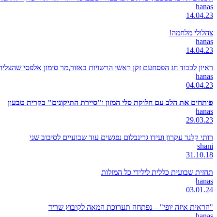
hanas
14.04.23
צהלולי מלחמה!
hanas
14.04.23
ראיון לכבוד חג הפסחעם זקן ראשי הרשויות באזור,מר סימון אלפסי שהצל
hanas
04.04.23
פותחים את הלב עם חלוקת סלי המזון ו"סיירת התיקונים" בקרית טבעון
hanas
29.03.23
רותי קלנר עקרון ועידו גרינבלום נפגשים עוד שבועיים לסיבוב שני
shani
31.10.18
תחזית שבועית כללית לילידי כל המזלות
hanas
03.01.24
"הראית איזה יופי" – נפתחה תערוכת המאה לקיבוץ שריד
hanas