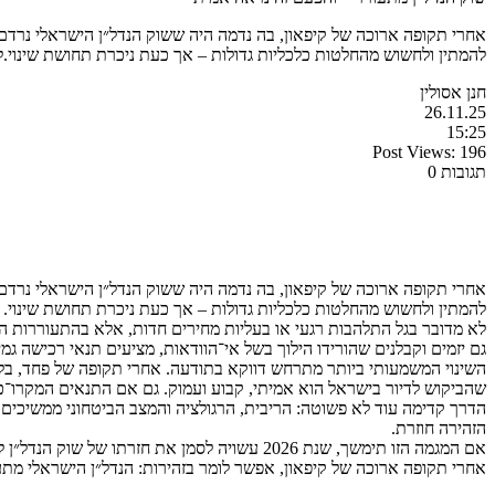
אחרי תקופה ארוכה של קיפאון, בה נדמה היה ששוק הנדל״ן הישראלי נרדם ל
להמתין ולחשוש מהחלטות כלכליות גדולות – אך כעת ניכרת תחושת שינוי.ל
חנן אסולין
26.11.25
15:25
Post Views:
196
תגובות 0
אחרי תקופה ארוכה של קיפאון, בה נדמה היה ששוק הנדל״ן הישראלי נרדם ל
להמתין ולחשוש מהחלטות כלכליות גדולות – אך כעת ניכרת תחושת שינוי.
לא מדובר בגל התלהבות רגעי או בעליות מחירים חדות, אלא בהתעוררות הד
גם יזמים וקבלנים שהורידו הילוך בשל אי־הוודאות, מציעים תנאי רכישה גמ
השינוי המשמעותי ביותר מתרחש דווקא בתודעה. אחרי תקופה של פחד, בלב
שהביקוש לדיור בישראל הוא אמיתי, קבוע ועמוק. גם אם התנאים המקרו־כל
הדרך קדימה עוד לא פשוטה: הריבית, הרגולציה והמצב הביטחוני ממשיכים 
הזהירה חוזרת.
אם המגמה הזו תימשך, שנת 2026 עשויה לסמן את חזרתו של שוק הנדל״ן לפעילות נורמלית ויציבה – כזו שמבוססת על ביקוש אמיתי, על פרויקטים אחראיים, ועל אמון מחודש של הציבור.
אחרי תקופה ארוכה של קיפאון, אפשר לומר בזהירות: הנדל״ן הישראלי מתע