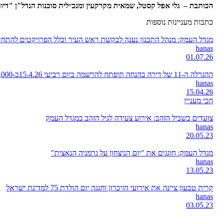
הכותבת – גלי אפל קסטל, שמאית מקרקעין ומנכ״לית סוכנות הנדל"ן "דיור
כתבות מעניינות נוספות
מגדל העמק: מנהל התכנון נענה לבקשת ראש העיר וכלל הפרויקטים להתחדשו
hanas
01.07.26
ההגרלה ה-11 של דירה בהנחה תיפתח להרשמה ביום רביעי 15.4.26כ-8,000 דירות ב-14 יישובים ברחבי הארץ
hanas
15.04.26
הכי מעניין
צועדים בשביל הזהב: אירוע צעידה לגיל הזהב במגדל העמק
hanas
20.05.23
מגדל העמק: חוגגים את "יום הניצחון על גרמניה הנאצית"
hanas
13.05.23
קרית טבעון ציינה את אירועי הזיכרון וחגגה יום הולדת 75 למדינת ישראל
hanas
03.05.23