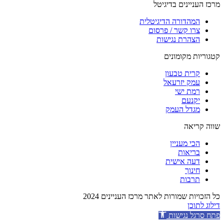
מרכז העניינים בדיגיטל
המהדורה הדיגיטלית
צרו קשר / פרסום
הצהרת נגישות
קטגוריות מקומונים
קרית טבעון
עמק יזרעאל
רמת ישי
יקנעם
מגדל העמק
שווה קריאה
הכי מעניין
בריאות
דעה אישית
חינוך
תרבות
כל הזכויות שמורות לאתר מרכז העניינים 2024
דילוג לתוכן
פתח סרגל נגישות