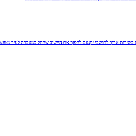
יח בשירות ארוך לתושבי יקנעם להפוך את היישוב שהחל כמעברה לעיר משגש