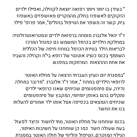
" בעידן בו יותר ויותר רפואה יוצאת לקהילה, ואפילו ילדים
הזקוקים לאשפוז בחלק מהמקרים מאושפזים באשפוז
בית, קשר זה משפר את הטיפול בחולים", אמר פרופ' פילר.
ד"ר יגאל אלנברג מומחה ברפואת ילדים וגסטרואנטרולוגיה
במחלקת הילדים בכרמל המשמש גם כמנהל המרכז
לבריאות הילד בטירת הכרמל במחוז חיפה של הכללית
השתתף בכנס כנציג אוטנטי של רופא בי"ח וקהילה והעביר
את אחת ההרצאות המרתקות במפגש.
"במסגרת יום העיון העברתי הרצאה על מחלת האנטר
לרופאי הילדים במחוז ", אמר ד"ר אלנברג. "מדובר במחלה
נדירה, עם סימפטומים שכיחים שאנו כרופאי ילדים
נתקלים בהם באופן יומיומי, המקבץ של סימפטומים
שכיחים הנמצאים בכפיפה אצל אותו ילד אמורים להעלות
בנו את החשד.
בכנס שוחחנו על מחלת האנטר, מתי לחשוד וכיצד לפעול
בעת שעולה חשד. כמו כן שוחחנו על חשיבות האיתור,
הגילוי המוקדם, הטיפול והליווי של חולה האנטר במסגרת