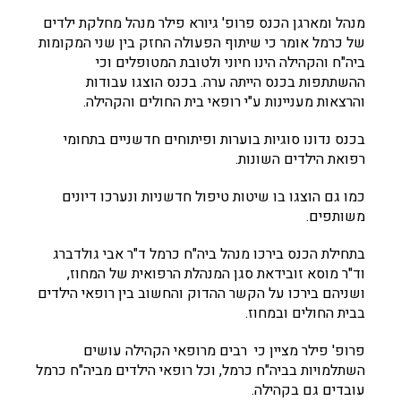
מנהל ומארגן הכנס פרופ' גיורא פילר מנהל מחלקת ילדים
של כרמל אומר כי שיתוף הפעולה החזק בין שני המקומות
ביה"ח והקהילה הינו חיוני ולטובת המטופלים וכי
ההשתתפות בכנס הייתה ערה. בכנס הוצגו עבודות
והרצאות מעניינות ע"י רופאי בית החולים והקהילה.
בכנס נדונו סוגיות בוערות ופיתוחים חדשניים בתחומי
רפואת הילדים השונות.
כמו גם הוצגו בו שיטות טיפול חדשניות ונערכו דיונים
משותפים.
בתחילת הכנס בירכו מנהל ביה"ח כרמל ד"ר אבי גולדברג
וד"ר מוסא זובידאת סגן המנהלת הרפואית של המחוז,
ושניהם בירכו על הקשר ההדוק והחשוב בין רופאי הילדים
בבית החולים ובמחוז.
פרופ' פילר מציין כי רבים מרופאי הקהילה עושים
השתלמויות בביה"ח כרמל, וכל רופאי הילדים מביה"ח כרמל
עובדים גם בקהילה.