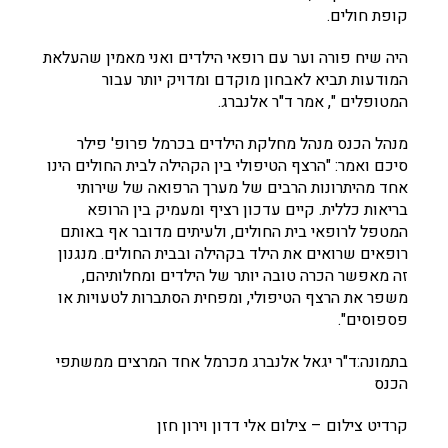
קופת חולים.
היה שיח פורה וער עם רופאי הילדים ואני מאמין שהעלאת
המודעות תביא לאבחון מוקדם ומדויק יותר עבור
המטופלים ", אמר ד"ר אלנברג.
מנהל הכנס מנהל מחלקת הילדים בכרמל פרופ' פילר
סיכם ואמר: "הרצף הטיפולי בין הקהילה לבית החולים הינו
אחד מהיתרונות הרבים של מערך הרפואה של שירותי
בריאות כללית. קיים עדכון רציף ומעמיק בין הרופא
המטפל לרופאי בית החולים, ולעיתים מדובר אף באותם
רופאים שרואים את הילד בקהילה ובבית החולים. מנגנון
זה מאפשר הכרה טובה יותר של הילדים ומחלותיהם,
משפר את הרצף הטיפולי, ומפחית הסתברות לטעויות או
פספוסים".
בתמונה:ד"ר יגאל אלנברג מכרמל אחד המרצים ממשתפי
הכנס
קרדיט צילום – צילום אלי דדון וירון חזן