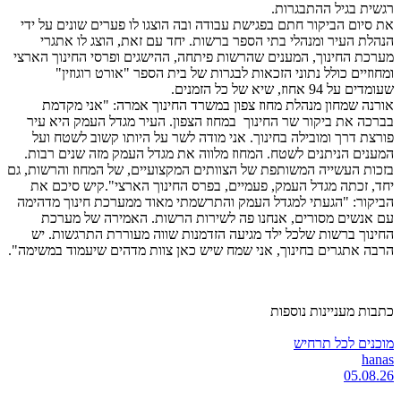
רגשית בגיל ההתבגרות.
את סיום הביקור חתם בפגישת עבודה ובה הוצגו לו פערים שונים על ידי
הנהלת העיר ומנהלי בתי הספר ברשות. יחד עם זאת, הוצג לו אתגרי
מערכת החינוך, המענים שהרשות פיתחה, ההישגים ופרסי החינוך הארצי
ומחוזיים כולל נתוני הזכאות לבגרות של בית הספר "אורט רוגוזין"
שעומדים על 94 אחוז, שיא של כל הזמנים.
אורנה שמחון מנהלת מחוז צפון במשרד החינוך אמרה: "אני מקדמת
בברכה את ביקור שר החינוך במחוז הצפון. העיר מגדל העמק היא עיר
פורצת דרך ומובילה בחינוך. אני מודה לשר על היותו קשוב לשטח ועל
המענים הניתנים לשטח. המחוז מלווה את מגדל העמק מזה שנים רבות.
בזכות העשייה המשותפת של הצוותים המקצועיים, של המחוז והרשות, גם
יחד, זכתה מגדל העמק, פעמיים, בפרס החינוך הארצי".קיש סיכם את
הביקור: "הגעתי למגדל העמק והתרשמתי מאוד ממערכת חינוך מדהימה
עם אנשים מסורים, אנחנו פה לשירות הרשות. האמירה של מערכת
החינוך ברשות שלכל ילד מגיעה הזדמנות שווה מעוררת התרגשות. יש
הרבה אתגרים בחינוך, אני שמח שיש כאן צוות מדהים שיעמוד במשימה".
כתבות מעניינות נוספות
מוכנים לכל תרחיש
hanas
05.08.26