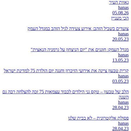
גאוות העיר
hanas
05.08.26
הכי מעניין
צועדים בשביל הזהב: אירוע צעידה לגיל הזהב במגדל העמק
hanas
20.05.23
מגדל העמק: חוגגים את "יום הניצחון על גרמניה הנאצית"
hanas
13.05.23
קרית טבעון ציינה את אירועי הזיכרון וחגגה יום הולדת 75 למדינת ישראל
hanas
03.05.23
הלב של טבעון – טקס גני הילדים לכבוד עצמאות 75 זכה להצלחה רבה גם
השנה
hanas
28.04.23
פסולת אלקטרונית – לא בבית שלנו
hanas
28.04.23