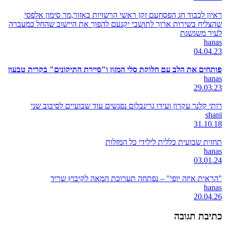
ראיון לכבוד חג הפסחעם זקן ראשי הרשויות באזור,מר סימון אלפסי
שהצליח בשירות ארוך לתושבי יקנעם להפוך את היישוב שהחל כמעברה
לעיר משגשגת
hanas
04.04.23
פותחים את הלב עם חלוקת סלי המזון ו"סיירת התיקונים" בקרית טבעון
hanas
29.03.23
רותי קלנר עקרון ועידו גרינבלום נפגשים עוד שבועיים לסיבוב שני
shani
31.10.18
תחזית שבועית כללית לילידי כל המזלות
hanas
03.01.24
"הראית איזה יופי" – נפתחה תערוכת המאה לקיבוץ שריד
hanas
20.04.26
כתיבת תגובה