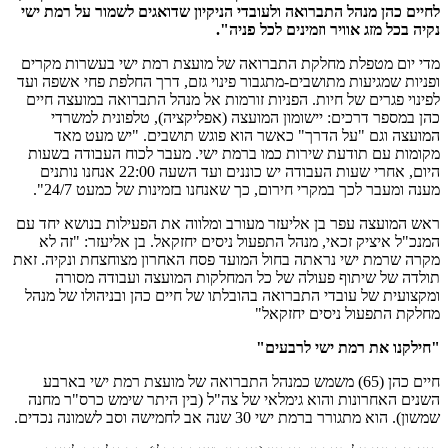
לחיים כהן מנהל התברואה ולעובדי הניקיון שדואגים לשמור על רמת ישי
נקיה בכל מזג אוויר וזמינים לכל פניה".
מדי יום מטפלת מחלקת התברואה של מועצת רמת ישי בעשרות מקרים
ופניות שמגיעות מתושבים-מתגבור פינוי גזם, דרך החלפת פחי אשפה ועד
לפינוי פגרים של חיות. הפניות זורמות אל מנהל התברואה במועצה חיים
כהן במספר דרכים: יישומון המועצה (אפליקציה), טלפונית למשרדי
המועצה וגם "על הדרך" כאשר הוא פוגש תושבים. "יש מעט מאד
מקומות עם תודעת שירות כמו ברמת ישי. מעבר לכוח העבודה בשעות
היום, אחרי שעות העבודה יש כוננים ועד השעה 22:00 אנחנו נותנים
מענה ומעבר לכך במקרי חירום, כך שאנחנו בזמינות של כמעט 24/7".
ראש המועצה עפר בן אליעזר מעורב ומלווה את הפעילות בנושא יחד עם
המנכ"ל איציק זכאי, מנהל התפעול ניסים יחזקאל. בן אליעזר: "זה לא
מקרה שרמת ישי נראתה בחול המועד פסח האחרון מצוחצחת ונקיה. זאת
תולדה של שיתוף פעולה של כל המחלקות המועצה ועבודה מסורה
ומקצועית של עובדי התברואה בהובלתו של חיים כהן ובניהולו של מנהל
מחלקת התפעול ניסים יחזקאל"
"חילקנו את רמת ישי לרבעים"
חיים כהן (65) משמש כמנהל התברואה של מועצת רמת ישי בארבע
השנים האחרונות והוא גימלאי של צה"ל (בין היתר שימש כרס"ר מחנה
שמשון). הוא מתגורר ברמת ישי 30 שנה אב לחמישה וסב לשמונה נכדים.