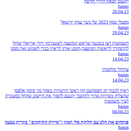
יקנעם יוצאת לדרך חדשה
hanas
20.04.23
מפעלי פסח 2023 של נוער עמק יזרעאל
hanas
20.04.23
השמועות רצו בטבעון שראש המועצה לשעברמר דודי אריאלי שוקל
להתמודד לראשות המועצה,הזמנו אותו לראיון בכדי לשמוע זאת ממנו
hanas
14.04.23
צהלולי מלחמה!
hanas
14.04.23
ראיון לכבוד חג הפסחעם זקן ראשי הרשויות באזור,מר סימון אלפסי
שהצליח בשירות ארוך לתושבי יקנעם להפוך את היישוב שהחל כמעברה
לעיר משגשגת
hanas
04.04.23
פותחים את הלב עם חלוקת סלי המזון ו"סיירת התיקונים" בקרית טבעון
hanas