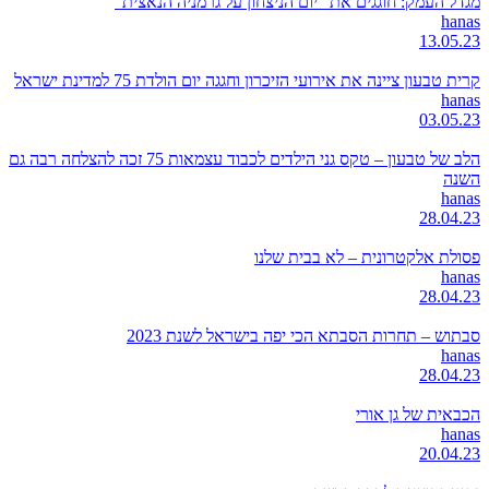
מגדל העמק: חוגגים את "יום הניצחון על גרמניה הנאצית"
hanas
13.05.23
קרית טבעון ציינה את אירועי הזיכרון וחגגה יום הולדת 75 למדינת ישראל
hanas
03.05.23
הלב של טבעון – טקס גני הילדים לכבוד עצמאות 75 זכה להצלחה רבה גם
השנה
hanas
28.04.23
פסולת אלקטרונית – לא בבית שלנו
hanas
28.04.23
סבתוש – תחרות הסבתא הכי יפה בישראל לשנת 2023
hanas
28.04.23
הכבאית של גן אורי
hanas
20.04.23