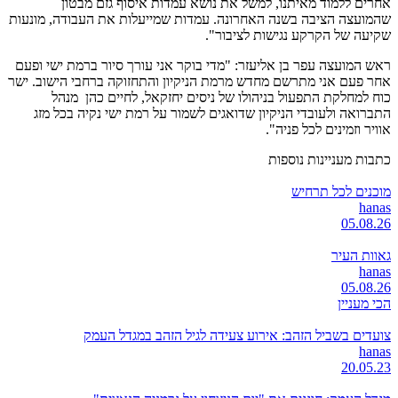
אחרים ללמוד מאיתנו, למשל את נושא עמדות איסוף גזם מבטון
שהמועצה הציבה בשנה האחרונה. עמדות שמייעלות את העבודה, מונעות
שקיעה של הקרקע נגישות לציבור".
ראש המועצה עפר בן אליעזר: "מדי בוקר אני עורך סיור ברמת ישי ופעם
אחר פעם אני מתרשם מחדש מרמת הניקיון והתחזוקה ברחבי הישוב. ישר
כוח למחלקת התפעול בניהולו של ניסים יחזקאל, לחיים כהן מנהל
התברואה ולעובדי הניקיון שדואגים לשמור על רמת ישי נקיה בכל מזג
אוויר וזמינים לכל פניה".
כתבות מעניינות נוספות
מוכנים לכל תרחיש
hanas
05.08.26
גאוות העיר
hanas
05.08.26
הכי מעניין
צועדים בשביל הזהב: אירוע צעידה לגיל הזהב במגדל העמק
hanas
20.05.23