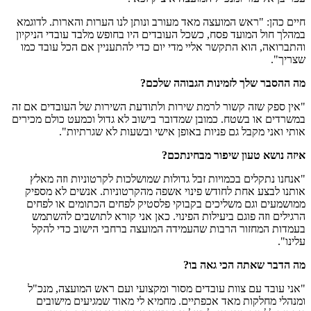
חיים כהן: "ראש המועצה מאד מעורב ונותן לנו הערות והארות. לדוגמא
במהלך חול המועד פסח, כשכל העובדים היו בחופש מלבד עובדי הניקיון
והתברואה, הוא התקשר אליי מדי יום כדי להתעניין אם הכל עובד כמו
שצריך".
מה ההסבר שלך לזמינות הגבוהה שלכם?
"אין ספק שזה קשור לרמת שירות ולתודעת השירות של העובדים אם זה
במשרדים או בשטח. כמובן שמדובר בישוב לא גדול וכמעט כולם מכירים
אותי ואני מקבל גם פניות באופן אישי ובשעות לא שגרתיות".
איזה נושא טעון שיפור מבחינתכם?
"אנחנו נתקלים בכמויות זבל גדולות שמושלכות לקרטוניות וזה מאלץ
אותנו לבצע אחת לחודש פינוי אשפה מהקרטוניות. אנשים לא מספיק
ממושמעים וגם משליכים בקבוקי פלסטיק לפחים הכתומים או לפחים
הרגילים וזה פוגם ביעילות הפינוי. כאן אני קורא לתושבים להשתמש
בעמדות המחזור הרבות שהעמידה המועצה ברחבי הישוב כדי להקל
עלינו".
מה הדבר שאתה הכי גאה בו?
"אני עובד עם צוות עובדים מסור ומקצועי ועם ראש המועצה, מנכ"ל
ומנהלי מחלקות מאד אכפתיים. מחמיא לי מאוד שמגיעים מישובים