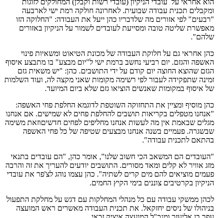
הוא אחראי על עובדי הניקיון (עובדי רשות וקבלן) המחולקים לזוגות
ומקבלים תכנית עבודה שבועית. לאחרונה חולקה רמת ישי לארבעה
"רבעים" לפי אזורים מה שלדבריו כהן ייעל את העבודה: "החלוקה הזו
מאפשרת שליטה טובה ומסייעת לעובדים לשמור על הניקיון באזורים
שלהם".
כהן אחראי גם על חלוקת העבודה של מכונת הטיאוט ומשאיות פינוי
האשפה והגזם. יום רביעי נחשב ברמת ישי ל"יום מבצע" בו מתבצע איסוף
הגזם שהוצא החוצה יום קודם על ידי התושבים. כהן: "יש משאית גזם
זמינה שתפקידה לעבור לפי רשימה מקומות שאני מקצה לה, ועוד השלמות
של איסוף במקומות שאנשים הוציאו גזם שלא ביום המיועד.
כהן מוסיף ומציין את התחזוקה השוטפת לדוגמא החלפת פחי האשפה:
"אנחנו מטפלים בקריאות תושבים להחלפת פחים לא שמישים. אם אנחנו
מגלים שבאמת אין מה לעשות אנחנו מחליפים לפחים חדשיםוזאת משימה
שבשגרה. פעמיים בשנה אנחנו מבצעים שטיפה של כל פחי האשפה
בהתאם לתכנית עבודה".
"העובדים הם המשאב הכי חשוב שלנו", אומר כהן, "הם עובדים בתנאי
מזג אוויר לא קלים ומאד מסורים. התושבים יודעים להעריך את זה והרבה
פעמים מוציאים להם מים קרים לשתיה". כהן עצמו נוהג לצ'פר את עובדי
הניקיון בקרטיבים צוננים בימי הקיץ החמים.
לכהן ממשקי עבודה עם כל מנהלי המחלקות עם דגש על מחלקת התפעול
בניהולו של ניסים יחזקאל. את תכנית העבודה מאשרים ראש המועצה
עפר בן אליעזר ומנכ"ל המועצה איציק זכאי.