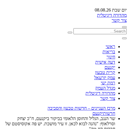
יום שבת 08.08.26
מהדורה דיגיטלית
צור קשר
ראשי
בריאות
חינוך
דעה אישית
יקנעם
קרית טבעון
עמק יזרעאל
רמת ישי
מגדל העמק
מהדורה דיגיטלית
צור קשר
מרכז העניינים – חדשות טבעון והסביבה
חדשות
יקנעם
שר הנגב, הגליל והחוסן הלאומי בביקור ביקנעם, ח"כ יצחק
וסרלאוף: "נהנה לבוא לכאן. זו עיר מושכת. יש פה אקוסיסטם של
חברות היי-טק"