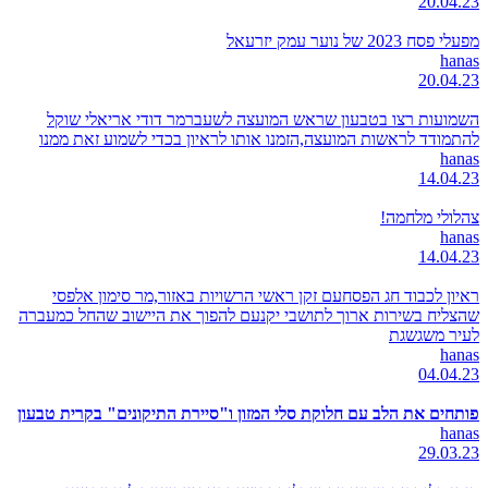
20.04.23
מפעלי פסח 2023 של נוער עמק יזרעאל
hanas
20.04.23
השמועות רצו בטבעון שראש המועצה לשעברמר דודי אריאלי שוקל
להתמודד לראשות המועצה,הזמנו אותו לראיון בכדי לשמוע זאת ממנו
hanas
14.04.23
צהלולי מלחמה!
hanas
14.04.23
ראיון לכבוד חג הפסחעם זקן ראשי הרשויות באזור,מר סימון אלפסי
שהצליח בשירות ארוך לתושבי יקנעם להפוך את היישוב שהחל כמעברה
לעיר משגשגת
hanas
04.04.23
פותחים את הלב עם חלוקת סלי המזון ו"סיירת התיקונים" בקרית טבעון
hanas
29.03.23