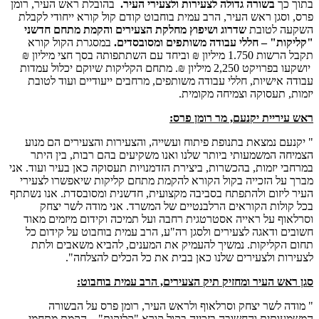
בתוך כך
בשורה גדולה לצעירות ולצעירי העיר.
בהובלת ראש העיר, רומן
פרס, וסגן ראש העיר, הרב עמית בוחבוט קודם קול קורא ייחודי לקבלת
השקעה לטובת
שדרוג ושיפוץ מחלקת הצעירים והקמת מתחם חדשני
"קליקות" – חללי עבודה משותפים ומסובסדים.
במסגרת הקול קורא
תקבל הרשות 1.750 מיליון ₪ וביחד עם השתתפותה בסך חצי מיליון ₪
יושקעו בפרויקט 2,250 מיליון ₪. מתחם הקליקות שיוקם יכלול עמדות
עבודה אישיות, חללי עבודה משותפים, מרחבים ייעודיים ועוד לטובת
יזמות, תעסוקה וצמיחה מקומית.
ראש עיריית יקנעם, מר רומן פרס:
" יקנעם נמצאת בתנופת פיתוח ועשייה, והצעירות והצעירים הם מנוע
הצמיחה המשמעותי ביותר שלנו ואנו משקיעים בהם רבות, בין היתר
במרחבי יזמות, בהכשרות, ביצירת הזדמנויות תעסוקה כאן בעיר ועוד. אני
מברך על הזכייה בקול הקורא להקמת מתחם קליקות שיאפשרו לצעירי
העיר ליזום ולהתפתח בסביבה מקצועית, חדשנית ומסובסדת. אנו נשתתף
בכל קולות הקוראים הרלבנטיים של המשרד. אני מודה לשר יצחק
וסרלאוף על ראייה אסטרטגית רחבה ועל תמיכה וקידום מיזמים מאוד
חשובים ודאגה לצעירים ולסגן רה"ע, הרב עמית בוחבוט על קידום כל
תחום הקליקות. נמשיך להעמיק את המענים, להביא משאבים ולתת
לצעירות ולצעירים שלנו כאן בבית את כל הכלים להצלחה".
סגן ראש העיר ומחזיק תיק הצעירים, הרב עמית בוחבוט:
" מודה לשר יצחק וסרלאוף ולראש העיר, רומן פרס על הבשורה
המשמעותית והחשובה בזכייה בקול קורא "קליקות" – הקמת מתחמי