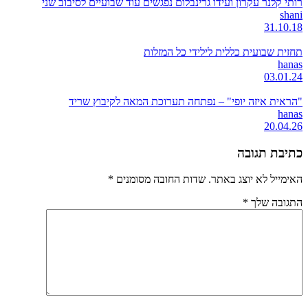
רותי קלנר עקרון ועידו גרינבלום נפגשים עוד שבועיים לסיבוב שני
shani
31.10.18
תחזית שבועית כללית לילידי כל המזלות
hanas
03.01.24
"הראית איזה יופי" – נפתחה תערוכת המאה לקיבוץ שריד
hanas
20.04.26
כתיבת תגובה
האימייל לא יוצג באתר.
שדות החובה מסומנים
*
התגובה שלך
*