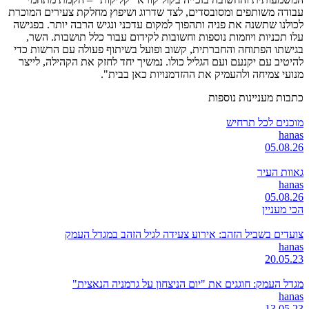
עבודה משותפים ומסובסדים, לצד שדרוג ושיפוץ מחלקת צעירים המוכרת
לכולנו שתשנה את פניה ותהפוך למקום עדכני ונגיש הרבה יותר. בפגישה
עלו תכניות ויוזמות נוספות וחשובות לקידום עבור כלל תושבות. השר,
בגישתו הפתוחה והחברתית, קשוב ופועל בשיתוף פעולה עם הרשות כדי
להיטיב עם יקנעם ועם הגליל כולו. נמשיך יחד לחזק את הקהילה, לייצר
מנועי צמיחה ולהעמיק את ההזדמנויות כאן בבית".
כתבות מעניינות נוספות
מוכנים לכל תרחיש
hanas
05.08.26
גאוות העיר
hanas
05.08.26
הכי מעניין
צועדים בשביל הזהב: אירוע צעידה לגיל הזהב במגדל העמק
hanas
20.05.23
מגדל העמק: חוגגים את "יום הניצחון על גרמניה הנאצית"
hanas
13.05.23