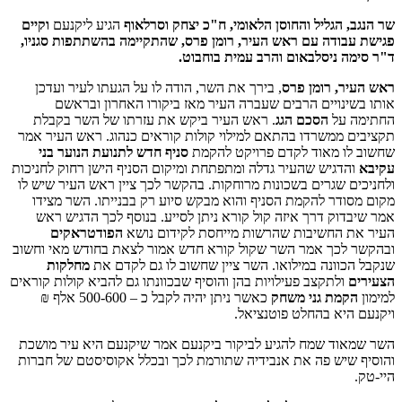
שר הנגב, הגליל והחוסן הלאומי, ח"כ יצחק וסרלאוף
הגיע ליקנעם
וקיים
פגישת עבודה עם ראש העיר, רומן פרס, שהתקיימה בהשתתפות סגניו,
ד"ר סימה ניסלבאום והרב עמית בוחבוט.
ראש העיר, רומן פרס
, בירך את השר, הודה לו על הגעתו לעיר ועדכן
אותו בשינויים הרבים שעברה העיר מאז ביקורו האחרון ובראשם
החתימה על
הסכם הגג
. ראש העיר ביקש את עזרתו של השר בקבלת
תקציבים ממשרדו בהתאם למילוי קולות קוראים כנהוג. ראש העיר אמר
שחשוב לו מאוד לקדם פרויקט להקמת
סניף חדש לתנועת הנוער בני
עקיבא
והדגיש שהעיר גדלה ומתפתחת ומיקום הסניף הישן רחוק לחניכות
ולחניכים שגרים בשכונות מרוחקות. בהקשר לכך ציין ראש העיר שיש לו
מקום מסודר להקמת הסניף והוא מבקש סיוע רק בבנייתו. השר מצידו
אמר שיבדוק דרך איזה קול קורא ניתן לסייע. בנוסף לכך הדגיש ראש
העיר את החשיבות שהרשות מייחסת לקידום נושא
הפודטראקים
ובהקשר לכך אמר השר שקול קורא חדש אמור לצאת בחודש מאי וחשוב
שנקבל הכוונה במילואו. השר ציין שחשוב לו גם לקדם את
מחלקות
הצעירים
ולתקצב פעילויות בהן והוסיף שבכוונתו גם להביא קולות קוראים
למימון
הקמת גני משחק
כאשר ניתן יהיה לקבל כ – 500-600 אלף ₪
ויקנעם היא בהחלט פוטנציאל.
השר שמאוד שמח להגיע לביקור ביקנעם אמר שיקנעם היא עיר מושכת
והוסיף שיש פה את אנבידיה שתורמת לכך ובכלל אקוסיסטם של חברות
היי-טק.