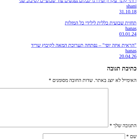
רותי קלנר עקרון ועידו גרינבלום נפגשים עוד שבועיים לסיבוב שני
shani
31.10.18
תחזית שבועית כללית לילידי כל המזלות
hanas
03.01.24
"הראית איזה יופי" – נפתחה תערוכת המאה לקיבוץ שריד
hanas
20.04.26
כתיבת תגובה
האימייל לא יוצג באתר.
שדות החובה מסומנים
*
התגובה שלך
*
שם
*