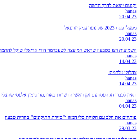
יקנעם יוצאת לדרך חדשה
hanas
20.04.23
מפעלי פסח 2023 של נוער עמק יזרעאל
hanas
20.04.23
השמועות רצו בטבעון שראש המועצה לשעברמר דודי אריאלי שוקל להתמודד
hanas
14.04.23
צהלולי מלחמה!
hanas
14.04.23
ראיון לכבוד חג הפסחעם זקן ראשי הרשויות באזור,מר סימון אלפסי שהצל
hanas
04.04.23
פותחים את הלב עם חלוקת סלי המזון ו"סיירת התיקונים" בקרית טבעון
hanas
29.03.23