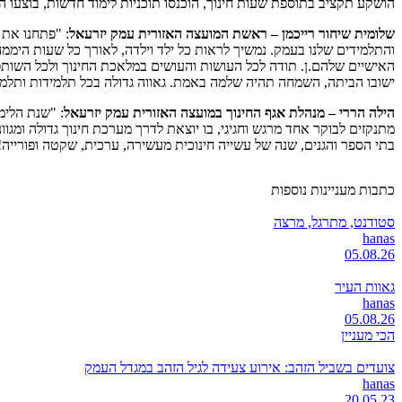
הושקע תקציב בתוספת שעות חינוך, הוכנסו תוכניות לימוד חדשות, בוצעו הכשר
שלומית שיחור רייכמן – ראשת המועצה האזורית עמק יזרעאל
: "פתחנו את 
והתלמידים שלנו בעמק. נמשיך לראות כל ילד וילדה, לאורך כל שעות היממ
האישיים שלהם.ן. תודה לכל העושות והעושים במלאכת החינוך ולכל השותפו
ישובו הביתה, השמחה תהיה שלמה באמת. גאווה גדולה בכל תלמידות ותלמיד
הילה הררי – מנהלת אגף החינוך במועצה האזורית עמק יזרעאל
: "שנת הלימ
מתנקזים לבוקר אחד מרגש וחגיגי, בו יוצאת לדרך מערכת חינוך גדולה ומגוו
בתי הספר והגנים, שנה של עשייה חינוכית מעשירה, ערכית, שקטה ופורייה!
כתבות מעניינות נוספות
סטודנט, מתרגל, מרצה
hanas
05.08.26
גאוות העיר
hanas
05.08.26
הכי מעניין
צועדים בשביל הזהב: אירוע צעידה לגיל הזהב במגדל העמק
hanas
20.05.23