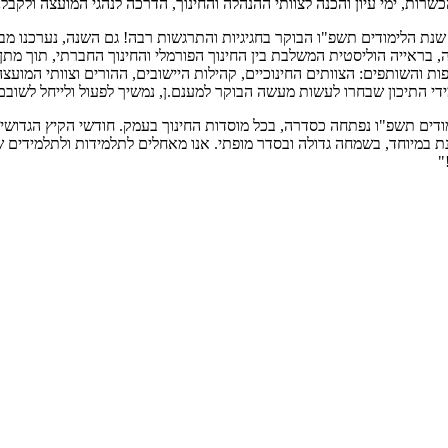
ות, ימי עיון והכנה לצוותי ההנהלה והחינוך, הדרכה לנהגי המועצה ולקבלנים
שנת הלימודים תשפ"ו הבוקר בחגיגיות והתרגשות רבה! גם השנה, נערכנו מב
ה, בראייה הוליסטית המשלבת בין החינוך הפורמלי והחינוך החברתי, תוך 
ת והשותפים: הצוותים החינוכיים, קהילות היישובים, ההורים וצוותי המוע
י התיכון שבחרו לעשות מעשה הבוקר למענם.ן, נמשיך לפעול ולייחל לשובם.
ודים תשפ"ו נפתחה כסדרה, בכל מוסדות החינוך בעמק. חודשי הקיץ הגדו
נת במיוחד, בשמחה גדולה ובסדר מופתי. אנו מאחלים לתלמידות ולתלמידים שלנ
"