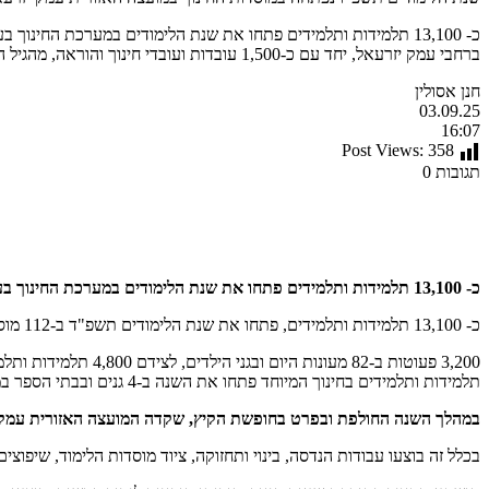
ברחבי עמק יזרעאל, יחד עם כ-1,500 עובדות ועובדי חינוך והוראה, מהגיל הרך ועד כיתה י"ב; 3,200 פעוטות ב-82 מעונות היום ובגני הילדים, לצידם 4,800 […]
חנן אסולין
03.09.25
16:07
Post Views:
358
תגובות 0
כ- 13,100 תלמידות ותלמידים פתחו את שנת הלימודים במערכת החינוך בעמק יזרעאל בהשקעה חסרת תקדים של כ-12 מיליוני שקלים
כ- 13,100 תלמידות ותלמידים, פתחו את שנת הלימודים תשפ"ד ב-112 מוסדות החינוך ברחבי עמק יזרעאל, יחד עם כ-1,500 עובדות ועובדי חינוך והוראה, מהגיל הרך ועד כיתה י"ב;
תלמידות ותלמידים בחינוך המיוחד פתחו את השנה ב-4 גנים ובבתי הספר במועצה ובמוסדות חינוך מותאמים באזור הצפון.
במהלך השנה החולפת ובפרט בחופשת הקיץ, שקדה המועצה האזורית עמק יזרעאל ב
בכלל זה בוצעו עבודות הנדסה, בינוי ותחזוקה, ציוד מוסדות הלימוד, שיפוצ