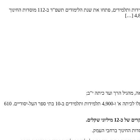
כ- 13,100 תלמידות ותלמידים פתחו את שנת הלימודים במערכת החינוך בעמק יזרעאל בהשקעה חסרת תקדים של כ-12 מיליוני שקלים כ- 13,100 תלמידות ותלמידים, פתחו את שנת הלימודים תשפ"ד ב-112 מוסדות החינוך
3,200 פעוטות ב-82 מעונות היום ובגני הילדים, לצידם 4,800 תלמידות ותלמידים ב- 16 בתי הספר היסודיים, ביניהם 710 תלמידות ותלמידים נרגשים שעלו לכיתה א' ו-4,900 תלמידות ותלמידים ב-10 בתי ספר העל-יסודיים. 610
וני שקלים.
סדות החינוך ברחבי העמק.