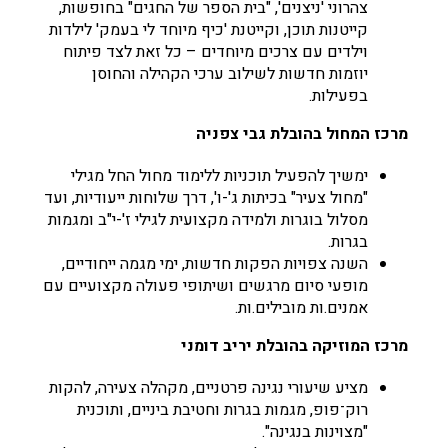
צהרוני 'ניצנים', "בית הספר של החגים" בחופשות,
קייטנות תוכן, וקייטנת 'כיף מיוחד לי בעמק' לילדות
וילדים עם צרכים מיוחדים – כל זאת לצד פיתוח
יוזמות חדשות לשילוב ערכי הקהילה והחוסן
בפעילות.
מרכז המחול בהובלת גבי צפניה
ימשיך להפעיל תוכניות ללימוד מחול החל מגילי
"מחול צעיר" בכיתות ג'-ו', דרך שלוחות ייעודיות, ועד
מסלול בוגרות ולמידה מקצועית לגילי ז'-י"ב ומגמות
בגרות.
השנה צפויות הפקות חדשות, ימי מגמה ייחודיים,
מופעי סיום מרגשים ושיתופי פעולה מקצועיים עם
אמנים.ות מובילים.ות.
מרכז המוזיקה בהובלת יריב דומני
מציע שיעורי נגינה פרטניים, מקהלה צעירה, להקות
רוק־פופ, מגמות בגרות וחטיבת ביניים, ותוכנית
"מצוינות בנגינה".