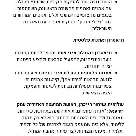
השנה נזכה שוב להפקות מקוריות, שיתופי פעולה
עם אמנים ואמניות מהשורה הראשונה, השתתפות
בכנסים מקצועיים והמשכיות לפרויקטים המרגשים
כמו "צלילי זיכרון" והפקות אופרה עם האופרה
הישראלית.
תיאטרון ואמנות פלסטית
תיאטרון בהובלת איזי שפר
ימשיך לפתח קבוצות
נוער ובוגרים/ות, להפעיל סדנאות ולהציע קייטנות
יצירה ייחודיות.
אמנות פלסטית בהובלת מירי בויום
תציע תוכניות
לנוער, סדנאות "כיתת אמן", קייטנות אמנים.ות
צעירים.ות ופעילויות מגוונות לשיפור והעמקת
היצירה האישית.
שלומית שיחור רייכמן, ראשת המועצה האזורית עמק
יזרעאל:
"אנחנו פותחים.ות את השנה בתחושת שליחות
וגאווה גדולה. בית האמנויות והחינוך הוא לא רק מקום
ללימוד, אלא בית שמעניק מענה לצרכים של כל תלמיד
ותלמידה, מפתח מצוינות לצד פיתוח אהבת המחול,