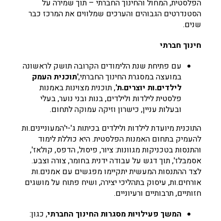
הפלסטית, המחול והחינוך החברתי – תוך שמירה על
הסטנדרטים הגבוהים והערכים שמלווים את המרכז כבר
שנים.
חינוך חברתי
עם פתיחת שנת הלימודים הקרובה תושק לראשונה
במועצה במסגרת החינוך החברתי,
'תוכנית העמק
לילדים.ות יוצרים.ת'
, תוכנית מצוינות באמנות
פלסטית לילדות ולילדים, בנות ובני נוער, בעלי
ובעלות עניין, כישרון וזיקה עמוקה לתחום.
התוכנית מיועדת לילדות ולילדים בכיתות ג'-י'המעוניינים.ות
להעמיק בתחום האמנות הפלסטית. היא כוללת לימוד
והתנסות בטכניקות מגוונות: ציור, פיסול, הדפס, קולאז',
אסמבלז', תוך דגש על עבודה ידנית בחומר, צורה וצבע.
לצד ההתנסות המעשית יתקיימו מפגשים עם אמנים.ות
אורחים.ות, עיסוק בתהליכי יצירה, ושיח פתוח על מושגים
חזותיים, תרבותיים ורעיוניים.
המשך פעילויות מסגרות החינוך החברתי
, כגון: