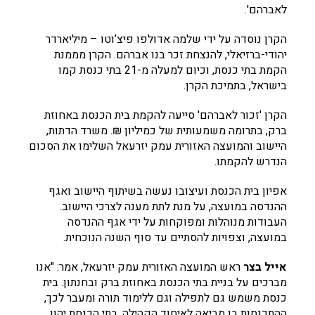
לאברהם'.
הקרן נוסדה על ידי שלמה אדולפו פיצ’וטו – מיליארדר
יהודי-ברזיאלי, להנצחת זכר בנו אברהם. הקרן מממנת
הקמת בתי כנסת, וכיום למעלה מ-21 בתי כנסת קמו
בישראל, בתמיכת הקרן.
הקרן 'זכור לאברהם' סייעה להקמת בית הכנסת באחוזת
ברק, בתרומה משמעותית של כמיליון ₪. משרד הדתות,
היישוב והמועצה האזורית עמק יזרעאל השלימו את הסכום
הנדרש להקמתו.
אפיון בית הכנסת ועיצובו נעשה בשיתוף היישוב ואגף
ההנדסה במועצה, על מנת לתת מענה לצרכי היישוב.
העבודות מנוהלות ומפוקחות על ידי אגף ההנדסה
במועצה, וצפויות להסתיים עד סוף השנה הנוכחית.
אייל בצר
ראש המועצה האזורית עמק יזרעאל, אמר: "אנו
מברכים על בניית בתי הכנסת באחוזת ברק ובחנתון. בית
כנסת משמש גם לתפילה וגם ללימוד תורה ומעבר לכך,
ההתכנסות בו מביאה לאיחוד הקהילה. בתי הכנסת יהוו