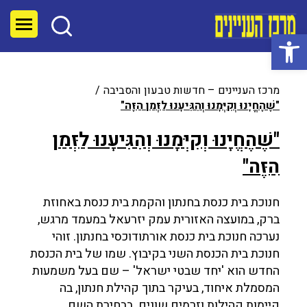
פתח סרגל נגישות
מרכז העניינים – חדשות טבעון והסביבה
"שֶׁהֶחֱיָנוּ וְקִיְּמָנוּ וְהִגִּיעָנוּ לַזְּמַן הַזֶּה"
"שֶׁהֶחֱיָנוּ וְקִיְּמָנוּ וְהִגִּיעָנוּ לַזְּמַן
הַזֶּה"
חנוכת בית כנסת בחנתון והקמת בית כנסת באחוזת
ברק, במועצה האזורית עמק יזרעאל במעמד מרגש,
נערכה חנוכת בית כנסת אורתודוכסי בחנתון. זוהי
חנוכת בית הכנסת השני בקיבוץ. שמו של בית הכנסת
החדש הוא 'יחד שבטי ישראל' – שם בעל משמעות
המסמלת איחוד, בעיקר בתוך קהילת חנתון, בה
קיימות קהילות וזרמים שונים. בבחירת השם