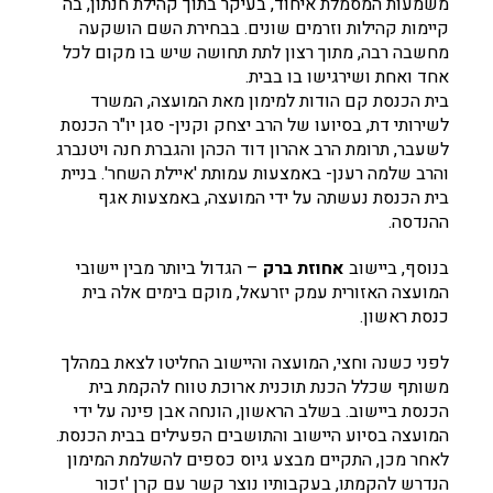
משמעות המסמלת איחוד, בעיקר בתוך קהילת חנתון, בה
קיימות קהילות וזרמים שונים. בבחירת השם הושקעה
מחשבה רבה, מתוך רצון לתת תחושה שיש בו מקום לכל
אחד ואחת ושירגישו בו בבית.
בית הכנסת קם הודות למימון מאת המועצה, המשרד
לשירותי דת, בסיועו של הרב יצחק וקנין- סגן יו"ר הכנסת
לשעבר, תרומת הרב אהרון דוד הכהן והגברת חנה ויטנברג
והרב שלמה רענן- באמצעות עמותת 'איילת השחר'. בניית
בית הכנסת נעשתה על ידי המועצה, באמצעות אגף
ההנדסה.
בנוסף, ביישוב
אחוזת ברק
– הגדול ביותר מבין יישובי
המועצה האזורית עמק יזרעאל, מוקם בימים אלה בית
כנסת ראשון.
לפני כשנה וחצי, המועצה והיישוב החליטו לצאת במהלך
משותף שכלל הכנת תוכנית ארוכת טווח להקמת בית
הכנסת ביישוב. בשלב הראשון, הונחה אבן פינה על ידי
המועצה בסיוע היישוב והתושבים הפעילים בבית הכנסת.
לאחר מכן, התקיים מבצע גיוס כספים להשלמת המימון
הנדרש להקמתו, בעקבותיו נוצר קשר עם קרן 'זכור