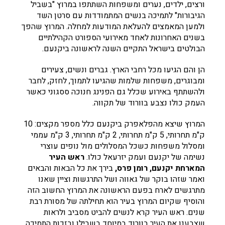
ורצים, ילדים, נערים ומשפחות השתתפו במרוץ "בשביל
הגיבורות" לתמיכה בנשים המתמודדות עם סרטן השד
ולמען המאמצים להעלאת המודעות למחלה. המרוץ שהפך
בשנים האחרונות לאחד מאירועי הספורט הקהילתיים
הבולטים בישראל התקיים השנה לראשונה ביקנעם.
הן והם הגיעו מכל רחבי הארץ. גברים ונשים, צעירים
ומבוגרים, משפחות שלמות שהגיעו לתמוך, לחזק, לחבר
ולהשתתף באירוע שכלל גם הפנינג חנוכה ססגוני כאשר
העמק כולו נצבע בוורוד של תקווה.
המרוץ שיצא מהפלאפרק ביקנעם כלל מספר מקצים: 10
ק"מ תחרותי, 5 ק"מ תחרותי, 2 ק"מ תחרותי, 3 ק"מ עממי
ומסלול משפחות כשכל המסלולים מול נופים עוצרי
נשימה של יקנעם ועמק יזרעאל כולו.
ראש העיר
המארחת יקנעם, רומן פרס,
בירך את כל הבאות והבאים
ואמר שזהו בוקר של גאווה ושל התרגשות וציין שאנו
מתרגשים לארח בפעם הראשונה את המרוץ החשוב הזה
והוסיף שקיום המרוץ בעיר הוא תחילתה של מסורת רבת
שנים. ראש העיר קרא לנשים להביט מסביב ולראות
שצבענו את העיר בוורוד במיוחד בשבילן ובזכות התמיכה