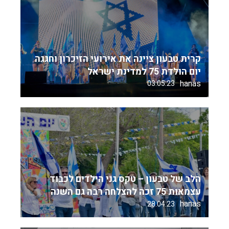
קרית טבעון ציינה את אירועי הזיכרון וחגגה
יום הולדת 75 למדינת ישראל
hanas
03.05.23
הלב של טבעון – טקס גני הילדים לכבוד
עצמאות 75 זכה להצלחה רבה גם השנה
hanas
28.04.23