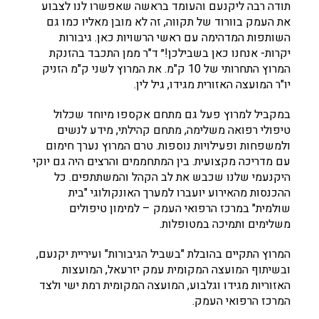
תודה רבה ליקנעם והעומד בראשה שאפשרו לנו לצבוע
את העמק בוורוד של תקווה, זה לא מובן מאליו כמו גם
השותפות המדהימה עם ראשי הרשויות כאן. גיבורות
יקרות- אנחנו כאן בשבילכן!״ ד"ר ממן התכבד בהזנקת
המרוץ התחרותי של 10 ק"מ. את המרוץ לשני ק"מ הזניק
יו"ר המועצה האזורית מגידו, גיל לין.
במקביל למרוץ פעל גם מתחם אקספו מיוחד שכלול
טיפולי רפואה משלימה, מתחם קהילתי, מידע לנשים
ולמשפחות ופעילויות נוספות. טרם המרוץ נערך חימום
עם מדריכה מקצועית. בין המתחממים והרצים היה גם יוקי
היקנעמי שלנו שכבש את לב הקהל והמשתתפים. כל
ההכנסות מהאירוע יועברו למערך האונקולוגי "בית
שולמית" במרכז הרפואי העמק – למימון טיפולים
משלימים ותמיכה במטופלות.
המרוץ התקיים בהובלת "בשביל הגיבורות" ועיריית יקנעם,
ובשיתוף המועצה המקומית עמק יזרעאל, המועצות
האזוריות מגידו וגלבוע, המועצה המקומית רמת ישי ולצד
המרכז הרפואי העמק.