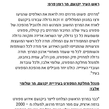
ראש העיר יקנעם, מר רומן פרס:
"מדהים. פשוט מדהים היה לראות את האלפים שהגיעו
ורצו במגוון המסלולים. זו זכות גדולה עבורנו ביקנעם
לארח את המרוץ החשוב והמרגש הזה ולהוביל מהפכה של
ספורט בעיר שלנו. החיבור המדהים בין קהילה, ספורט
ומשמעות כל כך גדולה, יצר השראה אדירה ותקווה גדולה
לנשים המתמודדות עם המחלה. תודה לכל ראשי המועצות
והרשויות שהתגייסו למען האירוע. אני מודה לכל השותפות
והשותפים. לכל מי שעמד מאחורי ארגון המרוץ. תודה
גדולה למחזיק תיק הספורט, סגן רה"ע, עמית בוחבוט,
ולמנהל מחלקת הספורט, שלומי אלבז, ולכל עובדות
ועובדי העירייה. כולנו יחד מובילים את מהפכת הספורט
בעיר".
מנהל מחלקת הספורט בעיריית יקנעם, מר שלומי
אלבז:
"כבר במרוץ הראשון הצלחנו לייצר ביקנעם אירוע ספורט
ברמה ארצית, עם מסר חברתי מרגש, למעלה מ – 2000