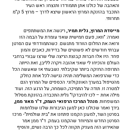
והאהבה של כולנו אתן תתמודדו ותנצחו. ראש העיר
התכבד בהזנקת המרוץ הראשון שיצא לדרך – מרוץ 5 ק"מ
תחרותי.
מייסדת המרוץ, גלית תמיר,
ריגשה את המשתתפים
ואמרה: "וואו, פעם חמישית שאני עומדת על הבמה הזו
ורואה את החלום הוורוד מתגשם. כשהתמודדתי עם הסרטן
עברתי חודשים לא פשוטים של בדידות, כאבים והמון
פחד. היו אלו חברות קבוצת הריצה שלי שרצו עבורי ברחבי
העולם והוכיחו לי שאני אהובה ויקרה לליבן, זאת הייתה
התרופה החזקה ביותר שקיבלתי. נשבעתי אז שאעשה הכל
כדי שהרפואה המשלימה תהיה נגישה לכל אחת כחלק
מהטיפול במערך האונקולוגי. הכספים של המרוץ הנם
למטרה זו. תודה על התמיכה, השמחה, על הרגע הזה. ועוד
מילה אחת – לכו להיבדק!" גלית התכבדה בהזנקת מסלול
המשפחות.
מנהל המרכז הרפואי העמק, ד"ר מאור ממן,
בירך ואמר שכולנו כאן למען הגיבורות שלנו שנלחמות
בסרטן השד, למענן הקמנו פתחנו את "בית שולמית"- מרכז
הסרטן החדש והמיוחד שהקמנו בעמק. ד"ר ממן אמר
שהאירוע הזה מעניק תקווה לכל כך הרבה נשים, והוסיף