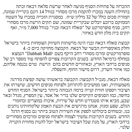
ההכרזה על פתיחת הסניף מגיעה לאחר שרשת סלאח דבאח זכתה
בתחילת השנה במכרז להקמת מרכז מסחרי בגודל 14 דונם בקריית שמונה,
תמורת סכום כולל של 32 מיליון ש״ח. במסגרת הזכייה במכרז על השטח
הממוקם ברובע יובלים שבקריית שמונה, שם תקים הרשת מרכז מסחרי
רחב, סניף סופרמרקט של "סאלח דבאח ובניו" בגודל 7,000 מ״ר, ואף
תקים בית מלון חדש באיזור.
קבוצת סאלח דבאח ובניו הינה מרשתות השיווק הצומחות ביותר בישראל
וחלק מאימפריית הבשר של דבאח. הקבוצה מחזיקה כיום כ- 4
סופרמרקטים ומרכז מסחרי רחב היקף בשם ״Dabbah Mall" הנמצא
במחלף כרמיאל החדש. בשנים הקרובות צפויים להפתח עוד מספר רב של
סניפים ברחבי הארץ, ובאיזורים חדשים בהם הרשת טרם נכנסה אליהם,
כמו איזור השרון, דרום מישור החוף, והשפלה.
סאלח דבאח, מנכ״ל הקבוצה: הקבוצה בראשותי עושה קפיצת מדרגה
משמעותית, ואנו ממשיכים להתרחב ולפתוח סניפים חדשים, שישרתו את
הציבור ויספקו חווית קנייה ברמה הגבוהה ביותר בישראל. הסניף החדש
בחיפה, כמו הסניפים הקיימים שלנו בדיר אל אסד, עין המפרץ, מגדל ובאר
שבע, מביא איתו סטנדרט חדש של שירות, איכות במוצרים ובחומרי
הגלם, שפע ומגוון. אנחנו מרגישים את הבעת האמון שלקוחותינו נותנים
בנו, ובטוחים ביכולתנו לספק את השירות הטוב ביותר גם בסניף הדגל
החדש. בשנים הקרובות נמשיך לצמוח ולפתוח סניפים ומרכזים מסחריים
ברחבי הארץ, על מנת שכל הציבור בישראל יוכל להנות מחווית הקנייה
שלנו״.