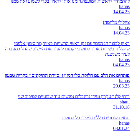
להתמודד לראשות המועצה,הזמנו אותו לראיון בכדי לשמוע זאת ממנו
hanas
14.04.23
צהלולי מלחמה!
hanas
14.04.23
ראיון לכבוד חג הפסחעם זקן ראשי הרשויות באזור,מר סימון אלפסי
שהצליח בשירות ארוך לתושבי יקנעם להפוך את היישוב שהחל כמעברה
לעיר משגשגת
hanas
04.04.23
פותחים את הלב עם חלוקת סלי המזון ו"סיירת התיקונים" בקרית טבעון
hanas
29.03.23
רותי קלנר עקרון ועידו גרינבלום נפגשים עוד שבועיים לסיבוב שני
shani
31.10.18
תחזית שבועית כללית לילידי כל המזלות
hanas
03.01.24