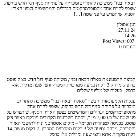
דבאח ובניו" ממשיכה להתרחב ומכריזה על פתיחת סניף דגל חדש בחיפה,
שצפוי להיות אחד מהסופרמרקטים הגדולים והמרשימים בצפון הארץ.
הסניף, שיתפרש על פני שטח […]
חנן אסולין
27.11.24
14:26
Post Views:
607
תגובות 0
קבוצת הקמעונאת סאלח דבאח ובניו, משיקה סניף דגל חדש בצ'ק פוסט
בחיפה, מרחק 3 דקות נסיעה ממרכזית המפרץ וחצי שעה מדלית אל-
כרמל, בעלות של מיליוני שקלים
ענקית הקמעונאות והבשר "סאלח דבאח ובניו" ממשיכה להתרחב
ומכריזה על פתיחת סניף דגל חדש בחיפה, שצפוי להיות אחד
מהסופרמרקטים הגדולים והמרשימים בצפון הארץ. הסניף, שיתפרש על
פני שטח של כ-7,000 מ"ר, ייפתח בשבועות הקרובים וימוקם באזור צ'ק
פוסט, בכניסה למנהרות הכרמל – מיקום אסטרטגי ונוח לתושבי האזור
והסביבה, מרחק נסיעה של 3 דקות ממרכזית המפרץ, 7 דקות מנשר, 14
דקות מקרית אתא וחצי שעה ומדלית אל- כרמל.