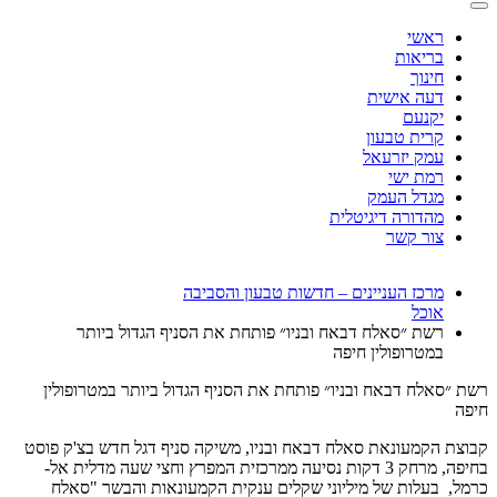
ראשי
בריאות
חינוך
דעה אישית
יקנעם
קרית טבעון
עמק יזרעאל
רמת ישי
מגדל העמק
מהדורה דיגיטלית
צור קשר
מרכז העניינים – חדשות טבעון והסביבה
אוכל
רשת ״סאלח דבאח ובניו״ פותחת את הסניף הגדול ביותר
במטרופולין חיפה
רשת ״סאלח דבאח ובניו״ פותחת את הסניף הגדול ביותר במטרופולין
חיפה
קבוצת הקמעונאת סאלח דבאח ובניו, משיקה סניף דגל חדש בצ'ק פוסט
בחיפה, מרחק 3 דקות נסיעה ממרכזית המפרץ וחצי שעה מדלית אל-
כרמל, בעלות של מיליוני שקלים ענקית הקמעונאות והבשר "סאלח