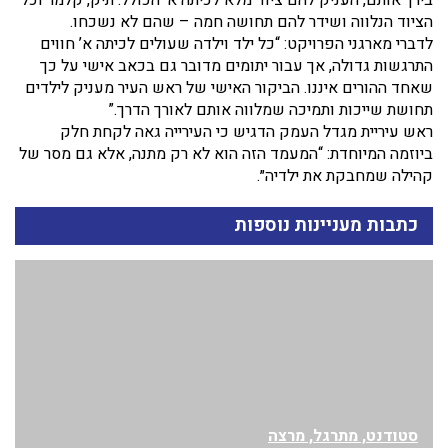
בירך אותם, העניק להם ציוד מלא לכיתה א׳ הכולל: תיק, קלמר וכל
הציוד הנלווה ושידר להם תחושה חמה – שהם לא נשכחו.
לדברי מארגני הפרויקט: “כל ילד וילדה שעולים לכיתה א’ חווים
התרגשות גדולה, אך עבור יתומים מדובר גם בכאב אישי על כך
שאחד ההורים איננו. הביקור האישי של ראש העיר מעניק לילדים
תחושת שייכות ותמיכה שמלווה אותם לאורך הדרך.”
ראש עיריית מגדל העמק הדגיש כי העירייה גאה לקחת חלק
ביוזמה המיוחדת: “המעמד הזה הוא לא רק מתנה, אלא גם מסר של
קהילה שמחבקת את ילדיה״.
כתבות מעניינות נוספות
סטודנט, מתרגל, מרצה