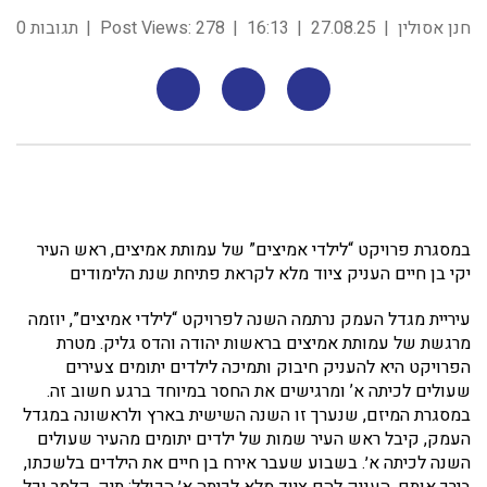
חנן אסולין
27.08.25
16:13
278
Post Views:
תגובות 0
במסגרת פרויקט “לילדי אמיצים” של עמותת אמיצים, ראש העיר
יקי בן חיים העניק ציוד מלא לקראת פתיחת שנת הלימודים
עיריית מגדל העמק נרתמה השנה לפרויקט “לילדי אמיצים”, יוזמה
מרגשת של עמותת אמיצים בראשות יהודה והדס גליק. מטרת
הפרויקט היא להעניק חיבוק ותמיכה לילדים יתומים צעירים
שעולים לכיתה א’ ומרגישים את החסר במיוחד ברגע חשוב זה.
במסגרת המיזם, שנערך זו השנה השישית בארץ ולראשונה במגדל
העמק, קיבל ראש העיר שמות של ילדים יתומים מהעיר שעולים
השנה לכיתה א׳. בשבוע שעבר אירח בן חיים את הילדים בלשכתו,