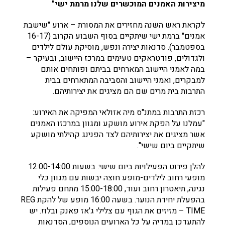
מיצירות האמנים המוכשרים שלנו מרמת ישי"
לקראת ראש השנה מחזירים את המסורת – ארוע "שישבת
אמנים" ברמת ישי שיתקיים בסוף השבוע הקרוב (16-17
בספטמבר). סדנאות יצירה ונפש, מוסיקת עולם לילדים
ולגדולים, פודטראקים טעימים במרכז היישוב, ובעיקר –
במה לאמני היישוב המארחים בביתם ופותחים אותם
למבקרים, ואמני היישוב והסביבה המתארחים בבית
התרבות בית מרים שם הם מציגים את יצירותיהם.
רכזת התרבות במתנ"ס מיה אזולאי המפיקה את האירוע:
"עמלנו על הפקת אירוע מושקע ומגוון במרכזו האמנים
אשר מציגים את יצירותיהם לצד הפנינג קהילתי מושקע
שיתקיים ביום שישי".
להלן פירוט הפעילויות ביום שישי: בשעות 12:00-14:00
מופעי רחוב לילדים-מופע חוצה יבשות עם מגוון כלי
נגינה, תיאטרון רחוב ועוד, 15:00-18:00 מתחם פעילות
בהפעלת יחידת הנוער. בשעה 16:00 מופע של להקת REG
TIME – מזיזים את הגוף עם צלילי ג'אז פאנק ובלוז. יש
להתעדכן במדיה על כל הארועים הנוספים, הסדנאות