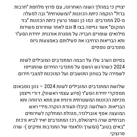
יצויין כי במהלך השנה האחרונה, עם פרוץ מלחמת "חרבות
ברזל" הוקמה כיתת הכוננות "המשטרתית" ובה למעלה
מ-20 מתנדבים. כמו כן נשמר גרעין כיתת הכוננות "בני
המקום" אשר גוייסה בצו 8 וגם לאחר שחרורם משירות
מילואים שומרים חבריה על מסגרת אורגנית. יחידת הסע"ר
ותא הבריאות הרחיבו את פעילותם באמצעות גיוס
מתנדבים נוספים.
בסיום הערב עלו על הבמה המתנדבים המובילים לשנת
2024 כשהדגש הושם על מתנדבי החירום שהתגייסו
לשמירה על בטחון התושבים ועל המוכנות למצבי חירום.
שלושת המתנדבים המובילים לשנת 2024 – גונן נוסבאום
ממפקדי יחידת הסע"ר (סיוע עצמי ראשוני), דודי וייצמן
מכיתת הכוננות המשטרתית ורונית און מתא הרווחה ותא
הבריאות. השלושה קיבלו תעודת הוקרה מידי ראש
המועצה אסף אוברלנדר, מנהלת המחלקה לשירותים
חברתיים שרה גייצהאלס, רכז המתנדבים יאיר לביא ורכזת
"באים בטוב" (המערך הלאומי של התנדבות ותיקים )- שרה
סרנצקי.