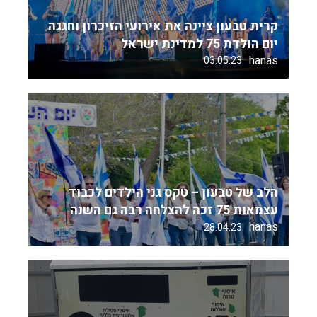
קרית טבעון ציינה את אירועי הזיכרון וחגגה
יום הולדת 75 למדינת ישראל
hanas
03.05.23
הלב של טבעון – טקס גני הילדים לכבוד
עצמאות 75 זכה להצלחה רבה גם השנה
hanas
28.04.23