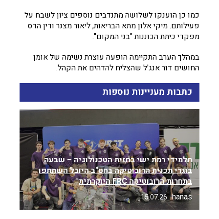
כמו כן הוענקו לשלושה מתנדבים נוספים ציון לשבח על
פעילותם. מיקי אלון מתא הבריאות, ליאור מצנר ודין הדס
מפקדי כיתת הכוננות "בני המקום".
במהלך הערב התקיימה הופעה עוצרת נשימה של אומן
החושים דור אנג'ל שהצליח להדהים את הקהל.
כתבות מעניינות נוספות
תלמידי רמת ישי בחזית הטכנולוגיה – שבעה
בוגרי תכנית הרובוטיקה בחט"ב היובל השתתפו
בתחרות הרובוטיקה FRC היוקרתית
hanas
15.07.26