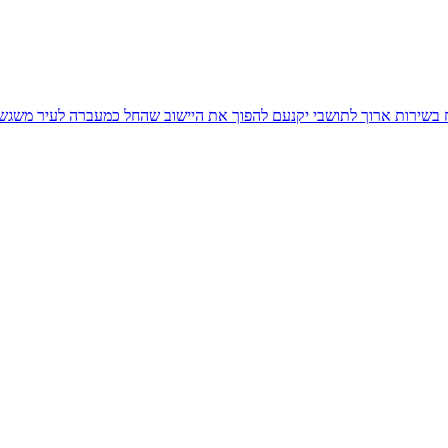
יח בשירות ארוך לתושבי יקנעם להפוך את היישוב שהחל כמעברה לעיר משגש