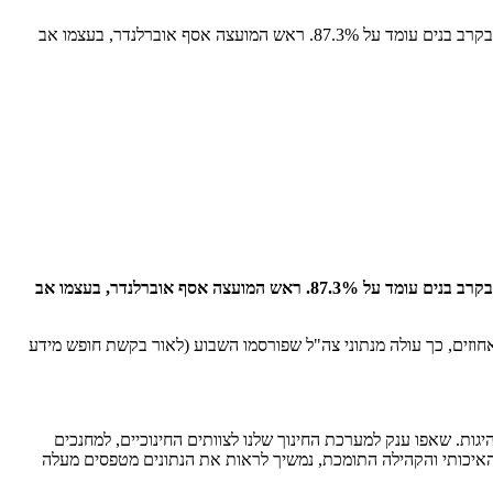
אחוז הגיוס בקרב הבנות עומד על 92 הממקמים את רמת ישי במקום השישי בארץ מתוך 256 רשויות (ערים גדולות ערים ומועצות מקומיות). אחוז הגיוס בקרב בנים עומד על 87.3%. ראש המועצה אסף אוברלנדר, בעצמו אב
רב בנים עומד על 87.3%.
ראש המועצה אסף אוברלנדר, בעצמו אב
 גדולה ברמת ישי! מועצת רמת ישי ממוקמת במקום השישי בארץ מבין 256 רשויות (ערים גדולות ומועצות מקומיות) בנתוני גיוס בקרב בנות עם 92 אחוזים, כך עולה מנתוני צה"ל שפורסמו השבוע (לאור בקשת חופש מידע
גות. שאפו ענק למערכת החינוך שלנו לצוותים החינוכיים, למחנכים
ך האיכותי והקהילה התומכת, נמשיך לראות את הנתונים מטפסים מעלה