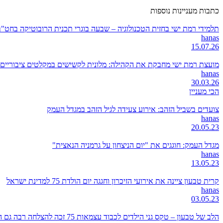
כתבות מעניינות נוספות
תלמידי רמת ישי בחזית הטכנולוגיה – שבעה בוגרי תכנית הרובוטיקה בחט"ב היובל 
hanas
15.07.26
מועצת רמת ישי מחבקת את הקהילה: מלונית לקשישים במקלטים ציבוריים, 
hanas
30.03.26
הכי מעניין
צועדים בשביל הזהב: אירוע צעידה לגיל הזהב במגדל העמק
hanas
20.05.23
מגדל העמק: חוגגים את "יום הניצחון על גרמניה הנאצית"
hanas
13.05.23
קרית טבעון ציינה את אירועי הזיכרון וחגגה יום הולדת 75 למדינת ישראל
hanas
03.05.23
הלב של טבעון – טקס גני הילדים לכבוד עצמאות 75 זכה להצלחה רבה גם השנה