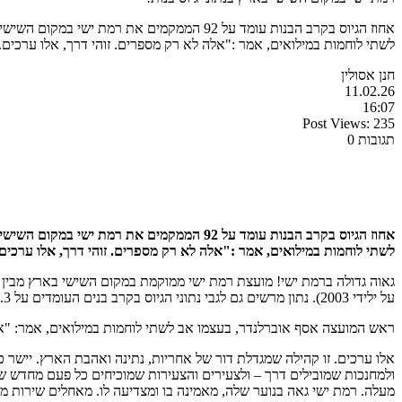
לשתי לוחמות במילואים, אמר :"אלה לא רק מספרים. זוהי דרך, אלו ערכים.
חנן אסולין
11.02.26
16:07
Post Views:
235
תגובות 0
אחוז ה
גיוס
בקרב
הבנות עומד על 92 הממקמים את רמת ישי במקום השישי בארץ
לשתי לוחמות במילואים, אמר :"אלה לא רק מספרים. זוהי דרך,
אלו ערכים.
על ילידי 2003). נתון מרשים גם לגבי נתוני הגיוס בקרב בנים העומדים על 87.3 אחוז, הממקמים את רמת ישי במקום ה-46 בארץ.
ראש המועצה אסף אוברלנדר, בעצמו אב לשתי לוחמות במילואים, אמר: "אל
אלו ערכים. זו קהילה שמגדלת דור של אחריות, נתינה ואהבת הארץ. יישר כ
ולמחנכות שמובילים דרך – ולצעירים והצעירות שמוכיחים כל פעם מחדש שי
מעלה. רמת ישי גאה בנוער שלה, מאמינה בו ומצדיעה לו. מאחלים שירות מש