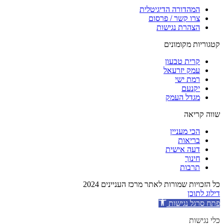
המהדורה הדיגיטלית
צרו קשר / פרסום
הצהרת נגישות
קטגוריות מקומונים
קרית טבעון
עמק יזרעאל
רמת ישי
יקנעם
מגדל העמק
שווה קריאה
הכי מעניין
בריאות
דעה אישית
חינוך
תרבות
כל הזכויות שמורות לאתר מרכז העניינים 2024
דילוג לתוכן
פתח סרגל נגישות
כלי נגישות