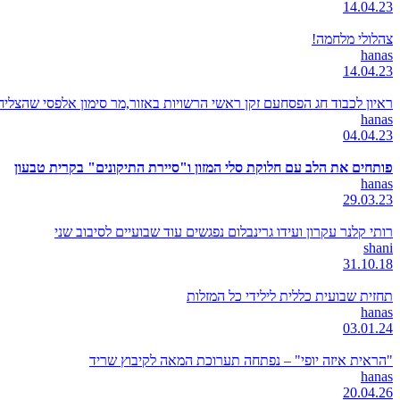
14.04.23
צהלולי מלחמה!
hanas
14.04.23
ראיון לכבוד חג הפסחעם זקן ראשי הרשויות באזור,מר סימון אלפסי שהצל
hanas
04.04.23
פותחים את הלב עם חלוקת סלי המזון ו"סיירת התיקונים" בקרית טבעון
hanas
29.03.23
רותי קלנר עקרון ועידו גרינבלום נפגשים עוד שבועיים לסיבוב שני
shani
31.10.18
תחזית שבועית כללית לילידי כל המזלות
hanas
03.01.24
"הראית איזה יופי" – נפתחה תערוכת המאה לקיבוץ שריד
hanas
20.04.26