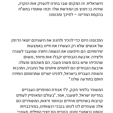
הישראלית. זה המקום שבו בחרנו להעניק אות הוקרה,
שיהיה בו ניצוץ מן המורשת שלו. וכמו שאמרו בתש"ח
בהקמת המדינה – לפיכך נתכנסנו.
התכנסנו היום כדי להכיר ולחגוג את הישגיהם יוצאי הדופן
של אנשים שלא רק העשירו את חיינו באמצעות
יצירותיהם. הם חיפשנו את הנשמה היתרה שמעבר לשגרה
וליצירה. ארבעת הנבחרים יקבלו אות מיוחד, משום
שהוכיחו שיש בהם משהו מעֵבר, הם משכמם ומעלה.
ארבעת הנבחרים הם לוחמים איתנים של החברה, התרבות
והשפה העברית בישראל, לפנינו יוצרים שתרומתם הותירה
חותם בתודעה שלנו."
המשורר בלפור חקק, יו"ר אגודת הסופרים העבריים
במדינת ישראל, לשעבר, אמר, "בעולם המאופיין לעתים
קרובות בשינויים מהירים ובחוסר ודאות, המשוררים הם
אלה שעוזרים לנו לנווט בנבכי רגשותינו, במורכבויות
זהותנו ובאתגרי זמננו. הזוכים הם יוצרי המילים, מעצבי