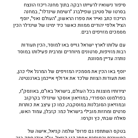
סיפור נישואיו לרעייתו רבקה בתוך מחנה ריכוז הונצח
בסרטו של סטיבן שפילברג "רשימת שינדלר", במחנה
הריכוז כתב ואייר את ספרו הראשון, "העולם ואני", יוסף
הציל אלפי יהודים ממוות כאשר כיד ימינו של שינדלר הכין
מסמכים מזויפים רבים.
עם עלותו לארץ ישראל גוייס באו למוסד, הכין תעודות
רבות מזויפות, סרטונים מיוחדים ומרבית פעילותו במוסד
נותרה עדיין מסווגת.
יוסף באו הכין את מסמכיו המזויפים של המרגל אלי כהן,
ואת תעודות הצוות שלכד את אדולף אייכמן בארגנטינה.
יצירותיו מוצגות בכל העולם, בישראל באו"ם, באונסק"ו,
בפרלמנט הספרדי, במוזיאון אוסקר שינדלר בקרקוב
ובמוזיאון הסובלנות במוסקבה, כמו כן עיצב את כותרות
סרטים ומחזות מובילי בישראל כמו: קזבלן, עמוד האש,
סאלח שבתי, כץ וקרסו.
בטקס השתתפו גם פרופ' שלמה קניאל, אישהּ של