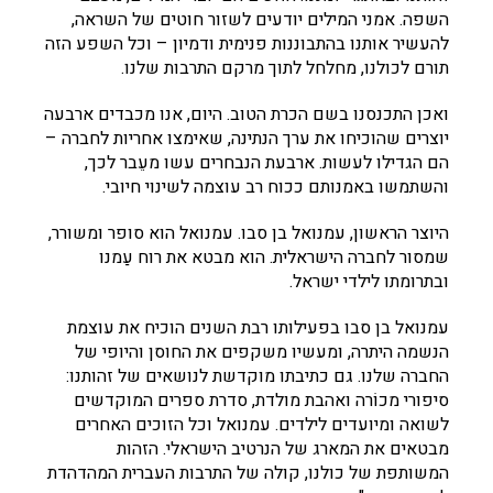
השפה. אמני המילים יודעים לשזור חוטים של השראה,
להעשיר אותנו בהתבוננות פנימית ודמיון – וכל השפע הזה
תורם לכולנו, מחלחל לתוך מרקם התרבות שלנו.
ואכן התכנסנו בשם הכרת הטוב. היום, אנו מכבדים ארבעה
יוצרים שהוכיחו את ערך הנתינה, שאימצו אחריות לחברה –
הם הגדילו לעשות. ארבעת הנבחרים עשו מעֵבר לכך,
והשתמשו באמנותם ככוח רב עוצמה לשינוי חיובי.
היוצר הראשון, עמנואל בן סבו. עמנואל הוא סופר ומשורר,
שמסור לחברה הישראלית. הוא מבטא את רוח עַמנו
ובתרומתו לילדי ישראל.
עמנואל בן סבו בפעילותו רבת השנים הוכיח את עוצמת
הנשמה היתרה, ומעשיו משקפים את החוסן והיופי של
החברה שלנו. גם כתיבתו מוקדשת לנושאים של זהותנו:
סיפורי מכוֹרה ואהבת מולדת, סדרת ספרים המוקדשים
לשואה ומיועדים לילדים. עמנואל וכל הזוכים האחרים
מבטאים את המארג של הנרטיב הישראלי. הזהות
המשותפת של כולנו, קולה של התרבות העברית המהדהדת