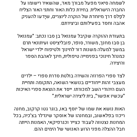
לשמחה סיאני מפעל מבורך מאד, שהשאיר רישומו על
החברה הישראלית. בחירת כלות האור וחתני האור הצליח
לפַלס דרך מיוחדת של הוקרה ליוצרים, שיָדעו להעניק
אהבה וחסד בפעילותם וביצירתם.
בתעודת ההוקרה שקיבל עמנואל בן סבו נכתב: "עמנואל
בן סבו מחנך, משורר, סופר, פובליציסט ועיתונאי תרם
במשך למעלה משנות דור לחינוך ולטיפוח ילדי ישראל
כמנהל חינוכי בפנימייה טיפולית, חינך לאהבת הספר
והיצירה.
לצד ספרי הפרוזה והשירה בולטת סדרת ספרי – ילדים
מעצבי זהות ייחודיים בנושאי השואה, התקומה ותחיית
העם היהודי השב למכורתו. ייסד את הוצאת ספרי האיכות
"עכשיו אפשר", בית ליצירה ישראלית."
האות נושא את שמו של יוסף באו, בוגר גטו קרקוב, מחנה
ריכוז בפלאשוב, ובמחנהו של אוסקר שינדלר בצ'כיה, בכל
המחנות נצטווה לעבוד כצייר וכגרפיקאי, האמנות הייתה
חבל ההצלה מפני הרוע האנושי של הימים ההם.