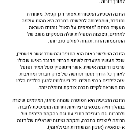
לאורך דורות".
הזוכה השנייה, המשוררת אסתר דגן קניאל, משוררת
וסופרת, שמסירותה לחלשים בחברה היא מהות עולמה.
מעשֶיה במיזם "מוסיפים על האור" נותנים השראה
לאחרים, ניצוצות הפעילות שלה מעניקים משב של
התרוממות הרוח, תקווה לעולם טוב יותר.
הזוכה השלישי באות הוא הסופר והמשורר אשר וינשטיין,
שכל מעשיו מיועדים לשינוי חברתי. מדובר באיש שכּולו
ערכים ודוגמה אישית. אשר ויינשטיין פעל תמיד ופועל
לאורך כל הדרך מתוך תחושה של צדק חברתי ומחויבות
עזה לילדים בבתי חולים. כל פעולותיו למען הילדים הללו
הם השראה לקיים חברה צודקת וחומלת יותר.
הזוכה הרביעית היא הסופרת שמחה סיאני, המיזמים שיצרה
במהלך חייה מבטאים יצירתיות ותרומה מתמשכת לחברה
ולתרבות. גם בעריכת כתבי עת וגם בהקמת מיזמים של
תרומה ליוצרים בחברה, והקמת נציגות ישראלית של דונה
א-פואסיה (ארגון המשוררות הבינלאומי).