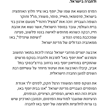
ולחברה בישראל.
הפרס הנושא את שמו של, יוסף באו צייר חלוץ האנימציה
בישראל, פרסומאי, מאייר, סופר, משורר, מו"ל וחוקר
השפה העברית. זוכה אות "המציל היהודי" מטעם ארגון בני
ברית העולמי, עובד במוסד הישראלי, אשר נשא את אהבת
חייו, רבקה כשהוא מחופש לאישה בגטו פלשוב, סצינה
שמככבת בסרט הנודע: "רשימת שינדלר", באו
ממאהביה הגדולים של מדינת ישראל.
ארבעה יוצרים מרחבי ישראל נבחרו לזכות בתואר החשוב
והמרגש "אות יוסף באו" לתרבות ולחברה בטקס מרשים
שהתקיים במוזיאון יוסף באו ברחוב ברדצ'יבסקי בתל
אביב, קיבלו הארבעה אות ועיטור מיוחד על עשייתם רבת
השנים למען החברה הישראלית.
את הטקס פתח המשורר הרצל חקק, לפנים יו"ר אגודת
הסופרים העבריים מדינת ישראל: "אנו בבית יוסף באו,
והבית הזה הוא האיש, הספרים, הציורים, הגופנים,
הרעיונות שמעבר למודעות הפרסום, וכמובן הארכיון שיש
בו עדות לחלוציות ולתרומה של יוסף באו לחברה