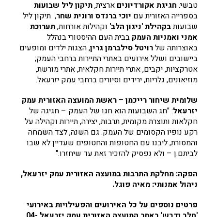
טבשי.
חגיגת אקורדיונים
ארצית,
תיקון ליל שבועות
בספרייה האזורית עם
יוכי ברנדס ורונית שחר
, תיקון ליל
שבועות
בקהילת 'ניגון הלב'
וקהילות אורחות,
תערוכת
אמני ואמניות העמק
בבית העם ההיסטורי בנהלל
באוצרותה של
רויטל סילברמן גרין
, הצגות ילדים ומופעים
ביישובים ושלל אירועים באתרי התיירות ברחבי העמק;
אטרקציות, יקבים, אתרי תיירות חקלאית, אתרי מורשת,
מוזיאונים, גלריות, ירידים וסיורים ברחבי עמק יזרעאל.
שלומית שיחור רייכמן – ראשת המועצה האזורית עמק
יזרעאל
: "חג השבועות הוא חגו של העמק – חגיגה של
חקלאות ותוצרת מקומית, תרבות, יצירה, תיירות וקהילה על
רקע נופיו הקסומים של העמק. גם השנה, לצד השמחה
והמסורת, ליבנו עם החטופות והחטופים שעדיין לא שבו
לביתם.ן – ולא נפסיק להזכיר זאת עד שיחזרו."
הפקה: מחלקת התרבות במועצה האזורית עמק יזרעאל,
ניהול אמנותי: מאיה פוגל.
פרטים נוספים על כל האירועים והפעילויות באירועי
'חלב ודבש' באתר המועצה האזורית עמק יזרעאל 04-