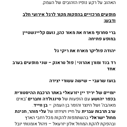
האהוב על רקע נופיו הזהובים של העמק.
מופעים מרכזיים בהפקות מקור לרגל אירועי חלב
ודבש:
ברי סחרוף מארח את מאור כהן, נועם קליינשטיין
במופע פתיחה
יהודה פוליקר מארח את ריקי גל
רד בנד ומורן אהרוני | פול טראנק – שני מופעים בערב
אחד
בועז שרעבי – שישה עשורי יצירה
יומיים של יריד יין יזרעאלי באתר הרכבת ההיסטורית
בכפר יהושע
עם הופעות של
סינגולדה וחברים
'באים
מאהבה' ושל היוצר והזמר בן העמק –
בן ווייד
.
ערב תרבות עברית
על חייו ויצירתו של
עלי מוהר
,
חגיגת
מחול ישראלי
בהשתתפות להקות מכל רחבי הארץ
ובהפקת להקת המחול אלון יזרעאל – ניהול אומנותי יובל