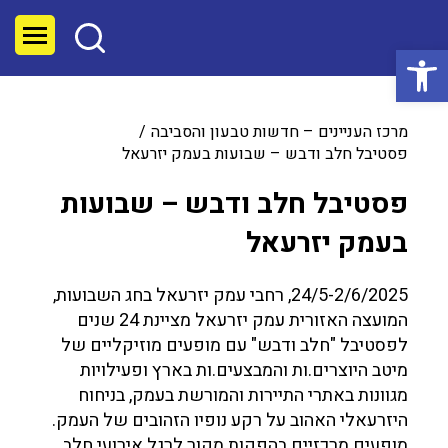
פתח סרגל נגישות
מרכז העניינים – חדשות טבעון והסביבה
פסטיבל חלב ודבש – שבועות בעמק יזרעאל
פסטיבל חלב ודבש – שבועות
בעמק יזרעאל
24/5-2/6/2025, רחבי עמק יזרעאל בחג השבועות,
המועצה האזורית עמק יזרעאל מציינת 24 שנים
לפסטיבל "חלב ודבש" עם מופעים מוזיקליים של
מיטב היוצרים.ות והמבצעים.ות בארץ ופעילויות
מגוונות באתרי התיירות והמורשת בעמק, בניחוח
היזרעאלי האהוב על רקע נופיו הזהובים של העמק.
מופעים מרכזיים בהפקות מקור לרגל אירועי חלב