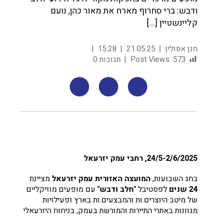
ודבש: ברי סחרוף מארח את מאור כהן, נועם
קליינשטיין […]
חנן אסולין
21.05.25
15:28
573
Post Views:
תגובות 0
24/5-2/6/2025, רחבי עמק יזרעאל
בחג השבועות,
המועצה האזורית עמק יזרעאל
מציינת
24 שנים
לפסטיבל "
חלב ודבש
" עם מופעים מוזיקליים
של מיטב היוצרים.ות והמבצעים.ות בארץ ופעילויות
מגוונות באתרי התיירות והמורשת בעמק, בניחוח היזרעאלי