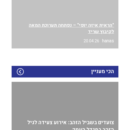
"הראית איזה יופי" – נפתחה תערוכת המאה
לקיבוץ שריד
hanas
20.04.26
הכי מעניין
צועדים בשביל הזהב: אירוע צעידה לגיל
הזהב במגדל העמק