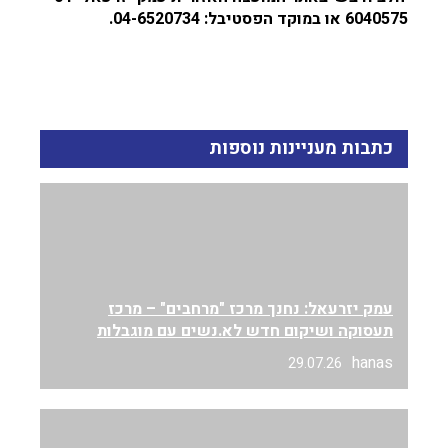
6040575 או במוקד הפסטיבל: 04-6520734.
כתבות מעניינות נוספות
עמק יזרעאל: נחנך מרכז "מרחבים" – מרכז
תעסוקה ושיקום חדש לא.נשים עם מוגבלות
hanas
29.07.26