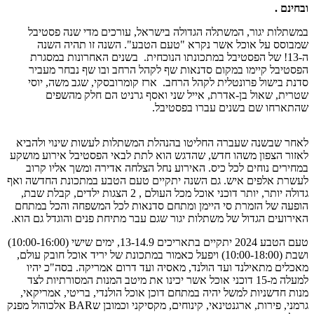
ובחינם .
במשתלות יגור, המשתלה הגדולה בישראל, עורכים מדי שנה פסטיבל
שמבוסס על אוכל אשר נקרא "טעם הטבע". השנה זו תהיה השנה
ה-13! של הפסטיבל במתכונתו הנוכחית. בשנים האחרונות במסגרת
הפסטיבל קיימו במקום סדנאות שף לקהל הרחב ובו שף נבחר מעביר
סדנת בישול פרונטלית לקהל הרחב. ארז קומרובסקי, שגב משה, יוסי
שטרית, שאול בן-אדרת, אייל שני ואסף גרניט הם חלק מהשפים
שהתארחו שם בשנים עברו בפסטיבל.
לאחר שבשנה שעברה החליטו בהנהלת המשתלות לעשות שינוי ולהביא
לאזור הצפון משהו חדש, שהדגש הוא לתת לבאי הפסטיבל אירוע מושקע
במחירים נוחים לכל כיס. האירוע נחל הצלחה אדירה ומשך אליו קרוב
לעשרת אלפים איש. גם השנה יתקיים טעם הטבע במתכונת החדשה ואף
גדולה יותר, יותר דוכני אוכל מכל העולם , 2 הצגות ילדים, קבלת שבת,
הופעה של הזמרת סי היימן ומתחם סדנאות לכל המשפחה והכל במתחם
האירועים הגדול של משתלות יגור שגם עבר מתיחת פנים והוגדל גם הוא.
טעם הטבע 2024 יתקיים בתאריכים 13-14.9, ימים שישי (10:00-16:00)
ושבת (10:00-18:00) ויפעל כאמור במתכונת של יריד אוכל חובק עולם,
מאכלים מתאילנד ועד הולנד, מאסיה ועד דרום אמריקה. בסה"כ יהיו
למעלה מ-15 דוכני אוכל אשר יכינו את מיטב המנות המסורתיות לצד
מנות חדשניות למשל יהיה במתחם דוכן אוכל הולנדי, בריטי, אמריקאי,
גרמני, פירות, ארגנטינאי, קינוחים, מקסיקני וכמובן שBAR אלכוהול מפנק