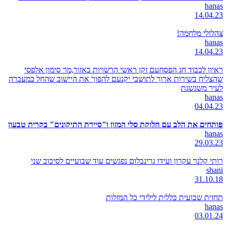
hanas
14.04.23
צהלולי מלחמה!
hanas
14.04.23
ראיון לכבוד חג הפסחעם זקן ראשי הרשויות באזור,מר סימון אלפסי
שהצליח בשירות ארוך לתושבי יקנעם להפוך את היישוב שהחל כמעברה
לעיר משגשגת
hanas
04.04.23
פותחים את הלב עם חלוקת סלי המזון ו"סיירת התיקונים" בקרית טבעון
hanas
29.03.23
רותי קלנר עקרון ועידו גרינבלום נפגשים עוד שבועיים לסיבוב שני
shani
31.10.18
תחזית שבועית כללית לילידי כל המזלות
hanas
03.01.24