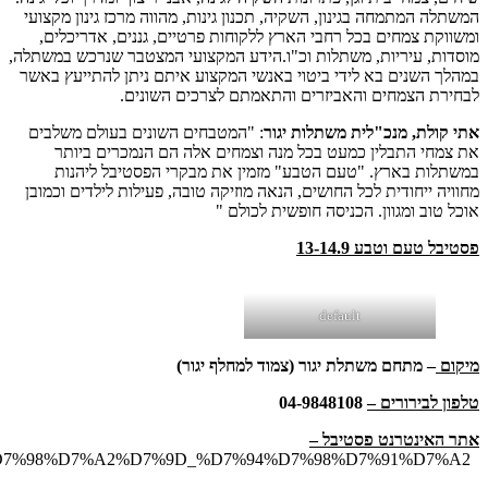
המשתלה המתמחה בגינון, השקיה, תכנון גינות, מהווה מרכז גינון מקצועי
ומשווקת צמחים בכל רחבי הארץ ללקוחות פרטיים, גננים, אדריכלים,
מוסדות, עיריות, משתלות וכ"ו.הידע המקצועי המצטבר שנרכש במשתלה,
במהלך השנים בא לידי ביטוי באנשי המקצוע איתם ניתן להתייעץ באשר
לבחירת הצמחים והאביזרים והתאמתם לצרכים השונים.
אתי קולת, מנכ"לית משתלות יגור
: "המטבחים השונים בעולם משלבים
את צמחי התבלין כמעט בכל מנה וצמחים אלה הם הנמכרים ביותר
במשתלות בארץ. "טעם הטבע" מזמין את מבקרי הפסטיבל ליהנות
מחוויה ייחודית לכל החושים, הנאה מוזיקה טובה, פעילות לילדים וכמובן
אוכל טוב ומגוון. הכניסה חופשית לכולם "
פסטיבל טעם וטבע 13-14.9
default
מיקום
– מתחם משתלת יגור (צמוד למחלף יגור)
טלפון לבירורים –
04-9848108
אתר האינטרנט פסטיבל –
https://www.yagurgan.co.il/%D7%98%D7%A2%D7%9D_%D7%94%D7%98%D7%91%D7%A2