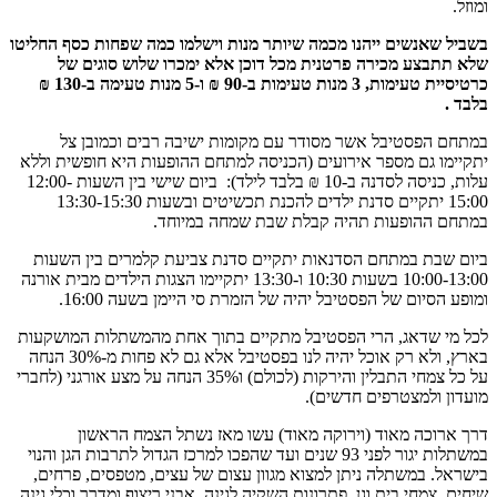
ומוזל.
בשביל שאנשים ייהנו מכמה שיותר מנות וישלמו כמה שפחות כסף החליטו
שלא תתבצע מכירה פרטנית מכל דוכן אלא ימכרו שלוש סוגים של
כרטיסיית טעימות, 3 מנות טעימות ב-90 ₪ ו-5 מנות טעימה ב-130 ₪
בלבד .
במתחם הפסטיבל אשר מסודר עם מקומות ישיבה רבים וכמובן צל
יתקיימו גם מספר אירועים (הכניסה למתחם ההופעות היא חופשית וללא
עלות, כניסה לסדנה ב-10 ₪ בלבד לילד): ביום שישי בין השעות 12:00-
15:00 יתקיים סדנת ילדים להכנת תכשיטים ובשעות 13:30-15:30
במתחם ההופעות תהיה קבלת שבת שמחה במיוחד.
ביום שבת במתחם הסדנאות יתקיים סדנת צביעת קלמרים בין השעות
10:00-13:00 בשעות 10:30 ו-13:30 יתקיימו הצגות הילדים מבית אורנה
ומופע הסיום של הפסטיבל יהיה של הזמרת סי היימן בשעה 16:00.
לכל מי שדאג, הרי הפסטיבל מתקיים בתוך אחת מהמשתלות המושקעות
בארץ, ולא רק אוכל יהיה לנו בפסטיבל אלא גם לא פחות מ-30% הנחה
על כל צמחי התבלין והירקות (לכולם) ו35% הנחה על מצע אורגני (לחברי
מועדון ולמצטרפים חדשים).
דרך ארוכה מאוד (וירוקה מאוד) עשו מאז נשתל הצמח הראשון
במשתלות יגור לפני 93 שנים ועד שהפכו למרכז הגדול לתרבות הגן והנוי
בישראל. במשתלה ניתן למצוא מגוון עצום של עצים, מטפסים, פרחים,
שיחים, צמחי בית וגן, פתרונות השקיה לגינה, אבני ריצוף ומדרך וכלי גינה.