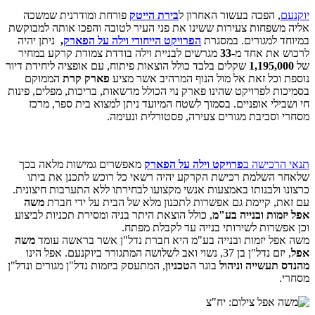
יוקנעם
, הפכה בעשור האחרון ל
בירת הייטק
פורחת ומודרנית שמשכה
אליה משפחות צעירות ששינו את פני העיר לטובה והפכו אותה למבוקשת
במיוחד למגורים. במסגרת
הפרויקט הייחודי וילה על הפארק
,
ניתן יהיה
לרכוש את אחד מ-
33
מגרשים לבניית וילה בודדת צמודת קרקע במחיר
של
1,195,000
שקלים בלבד כולל הוצאות פיתוח, עם אופציה ליחידת דיור
נוספת וכל זאת אל מול הנוף המרהיב אשר מציע
פארק קרת
הממוקם
בסמיכות לפרויקט שהינו פארק נוי הכולל מדשאות, בריכות, מפלים, פינות
חי ושבילי אופניים. בסמוך לשטח המיועד ניתן למצוא בית ספר, מרכז
מסחרי וסביבת מגורים צעירה, פסטורלית ונעימה.
תנאי הרכישה ב
פרויקט וילה על הפארק
מאפשרים גמישות מלאה בכך
שלאחר השלמת רכישת הקרקע יהיה רשאי כל רוכש לתכנן את ביתו
כרצונו ולבנותו באמצעות אנשי מקצועו לבחירתו ללא התערבות חיצונית.
עם זאת, קיימת גם אפשרות לתכנון מלא של הבית על ידי חברת
משה
אפל יזמות ובנייה בע"מ
, כולל הוצאת היתר בניה ומסירת תכניות לביצוע
וכן אפשרות לשירותי בנייה עד לקבלת מפתח.
משה אפל יזמות ובנייה בע"מ היא חברת נדל"ן אשר בראשה עומד
משה
אפל
, יזם נדל"ן בן 37, נשוי ואב לשלושה המתגורר ביוקנעם. אפל הינו
מהנדס תעשייה וניהול
בוגר ה
טכניון
, המתעסק ביזמות נדל"ן מגורים ונדל"ן
מסחרי.