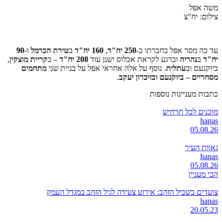
משה אפל
צילום: יח"צ
עד כה מסר אפל בחברתו כ-
250 יח"ד
,
160 יח"ד
ב
טירת הכרמל
ו-
90
יח"ד
ב
נהריה
וכרגע לקראת אכלוס ישנן עוד
208 יח"ד
– ב
קריית מוצקין
,
ביוקנעם וב
עתלית
. נוסף על אלה אחראי אפל על בניית שני
מתחמים
מסחריים – ביוקנעם ובזיכרון יעקב
.
כתבות מעניינות נוספות
מוכנים לכל תרחיש
hanas
05.08.26
גאוות העיר
hanas
05.08.26
הכי מעניין
צועדים בשביל הזהב: אירוע צעידה לגיל הזהב במגדל העמק
hanas
20.05.23