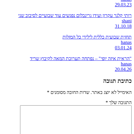
29.03.23
רותי קלנר עקרון ועידו גרינבלום נפגשים עוד שבועיים לסיבוב שני
shani
31.10.18
תחזית שבועית כללית לילידי כל המזלות
hanas
03.01.24
"הראית איזה יופי" – נפתחה תערוכת המאה לקיבוץ שריד
hanas
20.04.26
כתיבת תגובה
האימייל לא יוצג באתר.
שדות החובה מסומנים
*
התגובה שלך
*