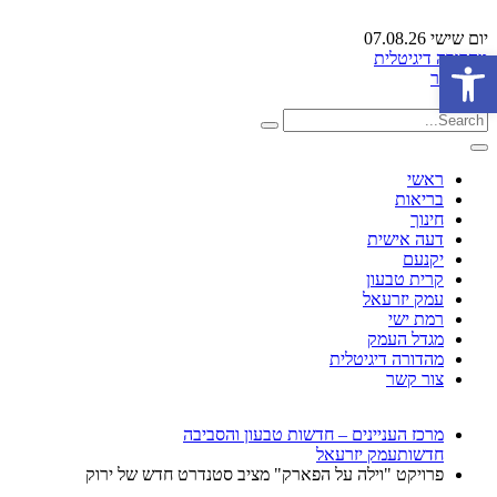
יום שישי 07.08.26
פתח סרגל נגישות
מהדורה דיגיטלית
צור קשר
ראשי
בריאות
חינוך
דעה אישית
יקנעם
קרית טבעון
עמק יזרעאל
רמת ישי
מגדל העמק
מהדורה דיגיטלית
צור קשר
מרכז העניינים – חדשות טבעון והסביבה
חדשות
עמק יזרעאל
פרויקט "וילה על הפארק" מציב סטנדרט חדש של ירוק