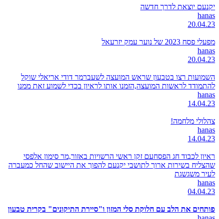
יקנעם יוצאת לדרך חדשה
hanas
20.04.23
מפעלי פסח 2023 של נוער עמק יזרעאל
hanas
20.04.23
השמועות רצו בטבעון שראש המועצה לשעברמר דודי אריאלי שוקל
להתמודד לראשות המועצה,הזמנו אותו לראיון בכדי לשמוע זאת ממנו
hanas
14.04.23
צהלולי מלחמה!
hanas
14.04.23
ראיון לכבוד חג הפסחעם זקן ראשי הרשויות באזור,מר סימון אלפסי
שהצליח בשירות ארוך לתושבי יקנעם להפוך את היישוב שהחל כמעברה
לעיר משגשגת
hanas
04.04.23
פותחים את הלב עם חלוקת סלי המזון ו"סיירת התיקונים" בקרית טבעון
hanas