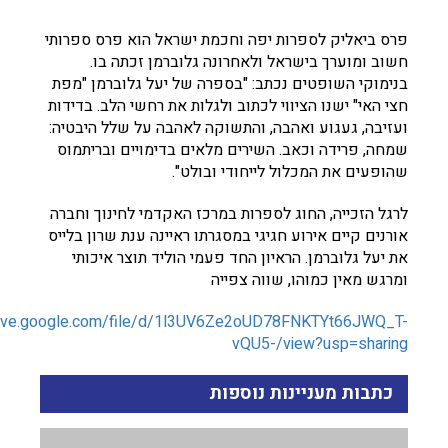
פרס ביאליק לספרות יפה וחכמת ישראל הוא פרס ספרותי
חשוב ומוערך בישראל ולאחרונה גלוברמן זכתה בו.
בנימוקי השופטים נכתב: "בספרה של יעל גלוברמן "מפת
חצי האי" ישנו הציווי לכתוב ולגלות את רחשי הלב. בדידות
ועזיבה, געגוע ואהבה, והתשוקה לאהבה על שלל היבטיה:
שמחה, פרידה וכאב. השירים מלאים בדימויים ובריתמוס
שהופעים את המכלול לייחודי ובולט".
לרגל הזכייה, החוג לספרות במרכז האקדמי לחינוך וחברה
אורנים קיים אירוע חגיגי במסגרתו ראיינה ענת שרון בלייס
את יעל גלוברמן. הראיון החד פעמי הוליד תוצר איכותי
ומרגש מאין כמוהו, שווה צפייה
drive.google.com/file/d/1l3UV6Ze2oUD78FNKTYt66JWQ_T-
vQU5-/view?usp=sharing
כתבות מעניינות נוספות