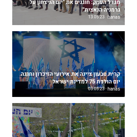
מגדל העמק: חוגגים את "יום הניצחון על
גרמניה הנאצית"
hanas
13.05.23
קרית טבעון ציינה את אירועי הזיכרון וחגגה
יום הולדת 75 למדינת ישראל
hanas
03.05.23