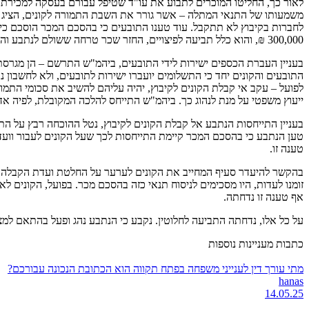
לאור כך, החליטו המוכרים לתבוע את עו"ד שטיפל עבורם בעסקה למכירת ה
משמעותו של התנאי המתלה – אשר גורר את השבת התמורה לקונים, הציג את
לחברות בקיבוץ לא תתקבל. עוד טענו התובעים כי בהסכם המכר הוסכם כי 
300,000 ₪, והוא כלל תביעה לפיצויים, החזר שכר טרחה ששולם לנתבע והחזר שכר טרחה עבור עו"ד נוסף, שסיפק את שירותיו בהליכים המשפטיים מול הקונים ומול הנתבע.
בעניין העברת הכספים ישירות לידי התובעים, ביהמ"ש התרשם – הן מגרסת
התובעים והקונים יחד כי התשלומים יועברו ישירות לתובעים, ולא לחשבו
לפועל – עקב אי קבלת הקונים לקיבוץ, יהיה עליהם להשיב את סכומי התמ
ייעוץ משפטי על מנת לנהוג כך. ביהמ"ש התייחס להלכה המקובלת, לפיה א
בעניין התייחסות הנתבע אל קבלת הקונים לקיבוץ, נטל ההוכחה רבץ על הת
טען הנתבע כי בהסכם המכר קיימת התייחסות לכך שעל הקונים לעבור וועדת
טענה זו.
בהקשר להיעדר סעיף המחייב את הקונים לערער על החלטת ועדת הקבלה, ק
זומנו לעדות, היו מסכימים לניסוח תנאי כזה בהסכם מכר. בפועל, הקונים 
אף טענה זו נדחתה.
על כל אלו, נדחתה התביעה לחלוטין. נקבע כי הנתבע נהג ופעל בהתאם למצופה
כתבות מעניינות נוספות
מתי עורך דין לענייני משפחה בפתח תקווה הוא הכתובת הנכונה עבורכם?
hanas
14.05.25