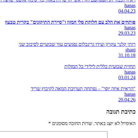
hanas
04.04.23
פותחים את הלב עם חלוקת סלי המזון ו"סיירת התיקונים" בקרית טבעון
hanas
29.03.23
רותי קלנר עקרון ועידו גרינבלום נפגשים עוד שבועיים לסיבוב שני
shani
31.10.18
תחזית שבועית כללית לילידי כל המזלות
hanas
03.01.24
"הראית איזה יופי" – נפתחה תערוכת המאה לקיבוץ שריד
hanas
20.04.26
כתיבת תגובה
האימייל לא יוצג באתר.
שדות החובה מסומנים
*