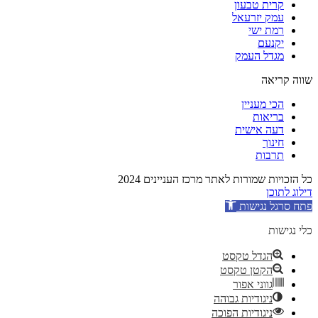
קרית טבעון
עמק יזרעאל
רמת ישי
יקנעם
מגדל העמק
שווה קריאה
הכי מעניין
בריאות
דעה אישית
חינוך
תרבות
כל הזכויות שמורות לאתר מרכז העניינים 2024
דילוג לתוכן
פתח סרגל נגישות
כלי נגישות
הגדל טקסט
הקטן טקסט
גווני אפור
ניגודיות גבוהה
ניגודיות הפוכה