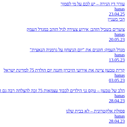
עורך דין הגירה – יש לכם על מי לסמוך
hanas
23.04.25
הכי מעניין
צועדים בשביל הזהב: אירוע צעידה לגיל הזהב במגדל העמק
hanas
20.05.23
מגדל העמק: חוגגים את "יום הניצחון על גרמניה הנאצית"
hanas
13.05.23
קרית טבעון ציינה את אירועי הזיכרון וחגגה יום הולדת 75 למדינת ישראל
hanas
03.05.23
הלב של טבעון – טקס גני הילדים לכבוד עצמאות 75 זכה להצלחה רבה גם השנה
hanas
28.04.23
פסולת אלקטרונית – לא בבית שלנו
hanas
28.04.23