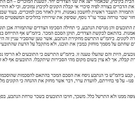
בית בקיבוץ, שכאמור ייצג את שני הצדדים יחד. לטענת המוכרים – הם הת
 הדברים בצורה לפיה סיכויי אי קבלת הקונים לקיבוץ נמוכים, וכי לא הת
התמורה תועבר ראשית לחשבון נאמנות, ורק לאחר מכן למוכרים, בעוד שבפ
 התובעים והן מגרסת הנתבע, כי תחילה הסכימו הצדדים שהתמורה אכן תוע
ן נאמנות. בהתאם לבקשת הצדדים, תוקן הסכם המכר. ביהמ"ש אף התייחס ב
ורה לקונים. ביהמ"ש התרשם מחקירת הנתבע, אשר טען שהסביר עניין זה הי
דם שחתם על מסמך מוחזק כמבין את תוכנו, ולא מתקבל על הדעת שהתובעים 
ובעים, היות והם שהעלו טענה זו. ביהמ"ש התרשם כי התובעים לא הרימו נט
 קבלה, אך לא צוין בשום מקום מהי הסבירות שיתקבלו. התובעים אף לא זימ
בע ביהמ"ש כי הנתבע ניסח את הסכם המכר בהתאם להסכמות שהוסכמו בין 
לא פנו– על פי בחירתם, לוועדת ערר, דבר אשר מחזק את ההנחה כי הקונים מל
 ממנו ולא התרשל כלל. משכך, חויבו התובעים בשכר טרחת הנתבע, בסך של 0,000