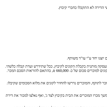
 הדירה לא התקבלו כחברי קיבוץ.
יוצגו יחד ע"י עו"ד משותף.
העסקה מותנית בקבלת הקונים לקיבוץ, ככל שתידרש ועדת קבלה כלשהי.
כמו כן, ככל שהקונים לא יתקבלו לקיבוץ, יוחזרו הסכומים ששולמו על ידי הקונים למוכרים. הסכם המכר נחתם, המקדמה שולמה, ובהמשך אף העבירו הקונים למוכרים סכום של כ- 660,000 ₪, בהתאם להוראות הסכם המכר.
ר לתוקף, והמוכרים נדרשו להחזיר לקונים את מלוא הסכומים שקיבלו.
 מכרו המוכרים את הבית בקיבוץ לצד ג', ואף נאלצו למכור את דירת