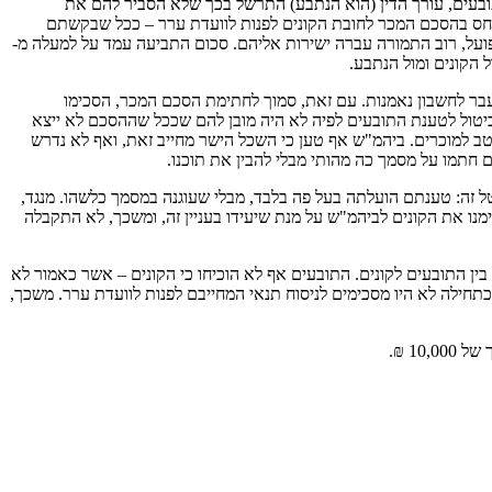
ובעים, עורך הדין (הוא הנתבע) התרשל בכך שלא הסביר להם את
ייחס בהסכם המכר לחובת הקונים לפנות לוועדת ערר – ככל שבקשתם
ועל, רוב התמורה עברה ישירות אליהם. סכום התביעה עמד על למעלה מ-
בר לחשבון נאמנות. עם זאת, סמוך לחתימת הסכם המכר, הסכימו
ביטול לטענת התובעים לפיה לא היה מובן להם שככל שההסכם לא ייצא
טב למוכרים. ביהמ"ש אף טען כי השכל הישר מחייב זאת, ואף לא נדרש
חתמו על מסמך כה מהותי מבלי להבין את תוכנו.
ל זה: טענתם הועלתה בעל פה בלבד, מבלי שעוגנה במסמך כלשהו. מנגד,
נו את הקונים לביהמ"ש על מנת שיעידו בעניין זה, ומשכך, לא התקבלה
התובעים לקונים. התובעים אף לא הוכיחו כי הקונים – אשר כאמור לא
כתחילה לא היו מסכימים לניסוח תנאי המחייבם לפנות לוועדת ערר. משכך,
1 ₪.