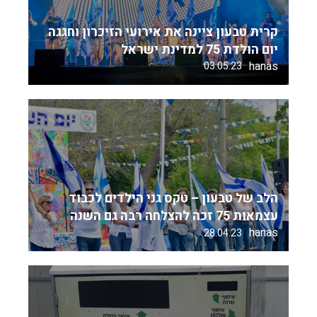
קרית טבעון ציינה את אירועי הזיכרון וחגגה
יום הולדת 75 למדינת ישראל
hanas
03.05.23
הלב של טבעון – טקס גני הילדים לכבוד
עצמאות 75 זכה להצלחה רבה גם השנה
hanas
28.04.23