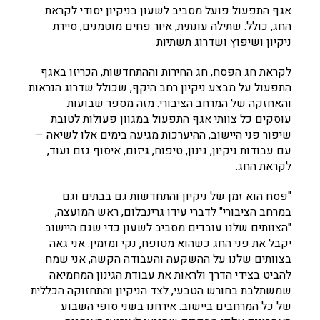
אגף התפעול פועל מסביב לשעון בניקיון יסודי לקראת
החג, כולל: שתילה עונתית, איור פחים מוטמנים, סיירת
ניקיון ושיפוץ ושדרוג תשתיות
לקראת חג הפסח, חג החירות וההתחדשות, הכריזו באגף
התפעול על מבצע ניקיון רחב היקף, שכולל שדרוג הנראות
והאחזקה של המרחב הציבורי. מזה מספר שבועות
עוסקים כל צוותי אגף התפעול במגוון פעולות לטובת
שיפור פני היישוב, ההיערכות מגיעה בימים אלו לשיאה –
עם עבודות ניקיון, גינון, טיפוח, גיזום, איסוף גזם ועוד,
לקראת החג.
"פסח הוא זמן של ניקיון והתחדשות גם בבתים וגם
במרחב הציבורי" לדברי עידו גרינבלום, ראש המועצה,
"הצוותים שלנו עובדים מסביב לשעון כדי שגם היישוב
יקבל את פני החג כשהוא מטופח, נקי ומזמין. אני גאה
בצוותים שלנו על ההשקעה והעבודה הקשה, אני שמח
להביט בצידי הדרך ולראות את עבודת הגינון המחמיאה
שמשתלבת בחורש הטבעי, לצד הניקיון והתחזוקה הכללית
של כל המרחבים ביישוב. אירחנו בשני סופי השבוע