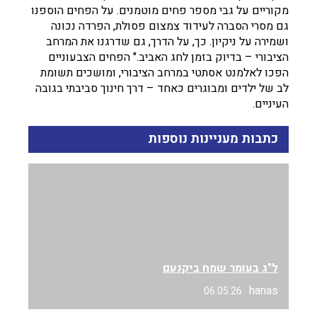
מקוריים על גבי מספר פחים מוטמנים. על הפחים הוספנו
גם מסרי הסברה לעידוד צמצום פסולת, הפרדה נכונה
ושמירה על ניקיון. כך, על הדרך, גם שדרגנו את המרחב
הציבורי – בדיוק בזמן לחג האביב." הפחים הצבעוניים
הפכו לאלמנט אסתטי במרחב הציבורי, ומושכים תשומת
לב של ילדים ומבוגרים כאחד – דרך חינוך סביבתי בגובה
העיניים.
כתבות מעניינות נוספות
ל"ג בעומר שמח ביקנעם
hanas
06.05.26