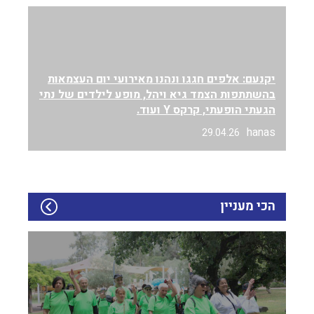
יקנעם: אלפים חגגו ונהנו מאירועי יום העצמאות
בהשתתפות הצמד גיא ויהל, מופע לילדים של נתי
הגעתי הופעתי, קרקס Y ועוד.
hanas
29.04.26
הכי מעניין