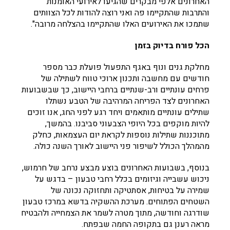
האחרונים אלפי מבקרים שהגיעו לאירועי האומנות
והתרבות שהתקיימו פה ואני רוצה להודות לכל הצוותים
שתמכו את האירועים האלו שהתקיימו בהצלחה מרובה".
הכל פורח בדיוק בזמן
מחלקת גנים ונוף באגף התפעול פועלת כבר מספר
חודשים עם מחשבה ותכנון ארוכי טווח לשתילה של
פרחים עונתיים ורב-שנתיים ברחבי היישוב, כך שבשבועות
האחרונים לצד הפריחה המרהיבה של הטבע נשתלו
שתילים עונתיים מותאמים ויחד רגע לפני החג, אנו זוכים
להיות מוקפים בכל היופי הצבעוני סביבנו. בהמשך,
מתוכננות שתילות נוספות לקראת יום העצמאות, כחלק
מהמהלך הכולל לשיפור פני היישוב לאורך השנה כולה.
בנוסף, בשבועות האחרונים בוצע מבצע נרחב של חרמוש,
ניכוש עשבייה וגיזומים בכלל רחבי טבעון – בדגש על
שמירה על בטיחות, אסתטיקה ותחזוקה נכונה של
השטחים הפתוחים. מערכת ההשקיה בדשא במרכז טבעון
שודרגה וחודשה, מתוך מטרה לשמר את הצמחייה ולהבטיח
מראה רענן גם בתקופה החמה שבפתח.