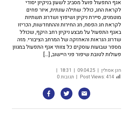
אגף התפעול פועל מסביב לשעון בניקיון יסודי
לקראת החג, כולל: שתילה עונתית, איור פחים
מוטמנים, סיירת ניקיון ושיפוץ ושדרוג תשתיות
לקראת חג הפסח, חג החירות וההתחדשות, הכריזו
באגף התפעול על מבצע ניקיון רחב היקף, שכולל
שדרוג הנראות והאחזקה של המרחב הציבורי. מזה
מספר שבועות עוסקים כל צוותי אגף התפעול במגוון
פעולות לטובת שיפור פני היישוב, […]
חנן אסולין
09.04.25
18:31
414
Post Views:
תגובות 0