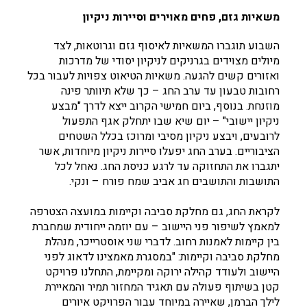
משאיות גזם, פחים מאוירים וסיירות ניקיון
השבוע תוגברו המשאיות לאיסוף גזם וגרוטאות, לצד
מיולים מצוידים בגרניקים לניקיון יסודי של מדרכות
ואזורים קשים להגעה. משאיות הטיאוט צפויות לעבור בכל
רחובות טבעון עד ערב החג – כך שלא תיוותר פינה
מוזנחת. בנוסף, ביום חמישי הקרוב ייצא לדרך "מבצע
ניקיון יישובי" – יום שיא שבו יתחלק אגף התפעול
לרובעים, ויבצע ניקיון מסיבי ומרוכז בכלל השטחים
הציבוריים. בערב החג יפעלו סיירות ניקיון מיוחדות, אשר
יתגברו את התחזוקה עד לרגע כניסת החג. נאחל לכל
התושבות והתושבים חג אביב שמח פורח – ונקי.
לקראת החג, גם מחלקת סביבה וקיימות במועצה הצטרפה
למאמץ לשיפור פני היישוב – עם יוזמה ייחודית שמחברת
בין קיימות לאמנות רחוב. לדברי שני אוסטרייכר, מנהלת
מחלקת סביבה וקיימות: "במסגרת מאמצינו לדאוג לפני
היישוב ולעודד קהילה ירוקה ומקיימת, התחלנו פרויקט
קטן בשיתוף פעולה עם תאגיד המחזור תמיר והמאיירת
לילך הברמן, שאיירה במיוחד עבור הפרויקט איורים