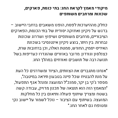
מיקודי מאמץ לקראת החג: בתי כנסת, פארקים,
שכונות ומרחבים משותפים
כחלק מההיערכות לפסח, הופנו משאבים ברחבי היישוב –
בדגש על ניקיון ואחזקה יסודית של בתי הכנסת, הפארקים
הציבוריים, מרחבים משותפים ושיפוץ ושדרוג שכונות
נבחרות. בין היתר, בוצע ניקיון אינטנסיבי בשכונת
האיריס-יסמין, החורש, סמטת האלה, וכן ברחובות שרת,
כצנלסון וגורדון. מדובר באזורים שהוגדרו כעדיפות בשל
תנועה רבה של תושבים ואורחים במהלך החג.
"אנחנו מתגברים את הצוותים, הציוד ומשדרגים כל העת
על מנת להבטיח שכל פינה בטבעון תיראה במיטבה",
מספר ג'קי בן יקר, סמנכ"ל המועצה ומנהל אגף התפעול,
"המאמץ הזה הוא תוצאה של תכנון מדויק, עבודה קשה
בשטח ומצריך שיתוף פעולה ותיאום בין כל מחלקות
המועצה. בשיתוף עם הציבור – נוכל לשמור על יישוב נקי
ומטופח גם לאחר החג."