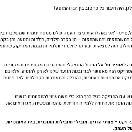
ן. היה חיבור כל כך טוב בין הגן והמופע!
ל
, ציינה: "אני גאה לראות כיצד העמק שלנו מטפח יוזמות שמשלבות בין
ל המשתתפים והמשתתפות – הן בקרב הילדים, הילדות והנוער, והן בקרב
החלום הזה למציאות, ובעיקר לתלמידי ותלמידות מגמת המוזיקה, שהעני
דה ל
אופיר טל
על הניהול המוזיקלי והעיבודים המקסימים והמקוריים
פרויקט הזה מאפשר לבני ובנות הנוער שלנו לא רק להופיע, אלא גם
זקת את תחושת האחריות, ההובלה והמעורבות הקהילתית, לצד פיתוח
גש עם המוזיקה בגיל הרך הוא כלי משמעותי להתפתחות רגשית
ם.ות הופך את החוויה ללמידה חווייתית, מהנה ומעשירה. אנו רואים את
פרויקט –
צוותי הגנים, מובילי ומובילות התוכנית, בית האומנויות
 של העמק
.