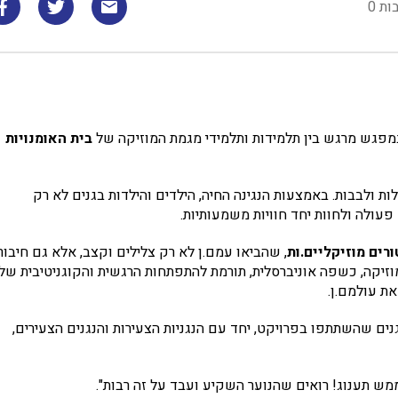
ות 0
במפגש מרגש בין תלמידות ותלמידי מגמת המוזיקה של
בית האומנויות
לות ולבבות. באמצעות הנגינה החיה, הילדים והילדות בגנים לא רק
פעולה ולחוות יחד חוויות משמעותיות.
רים מוזיקליים.ות
, שהביאו עמם.ן לא רק צלילים וקצב, אלא גם חיבור
וזיקה, כשפה אוניברסלית, תורמת להתפתחות הרגשית והקוגניטיבית של
את עולמם.ן.
נים שהשתתפו בפרויקט, יחד עם הנגניות הצעירות והנגנים הצעירים,
מש תענוג! רואים שהנוער השקיע ועבד על זה רבות".