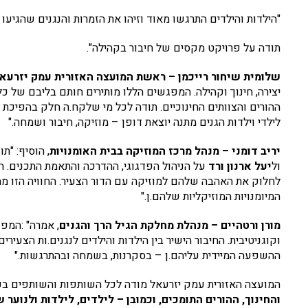
"הילדות והילדים התרגשו מאוד וזיהו את הזמרות והנגנים שהגיעו לג
תודה על פרויקט מקסים של חיבור בקהילה".
שלומית שיחור רייכמן – ראשת המועצה האזורית עמק יזרעא
יצירה, חינוך וקהילה. המפגשים הללו מותירים חותם בליבם של כ
ההורים והצוותים החינוכיים. תודה לכל מי שלקח.ה חלק בהפיכת 
לילדי וילדות הגנים מתנה יוצאת דופן – מוזיקה, חיבור ושמחה."
יריב דומני – מנהל מרכז המוזיקה בבית האומנויות
, הוסיף: "תו
ול
יעל ארנון ורד
על הניהול הפדגוגי, ההדרכה והתאמת התכנים. ה
לחלוק את האהבה שלהם למוזיקה עם הדור הצעיר. החוויה הזו מח
המיומנויות המוזיקליות שלהם.ן."
מורן ורטהיים – מנהלת מחלקת הגיל הרך והגנים
, אמרה" :המפ
וקוגניטיבית. החיבור הישיר בין הילדות והילדים לנגנים.ות הצעירי
ההשפעה המיידית עליהם.ן – בסקרנות, בשמחה ובהתרגשות."
המועצה האזורית עמק יזרעאל מודה לכל השותפות והשותפים ב
והחינוך, ההורים התומכים, וכמובן – לילדים, לילדות ולנוער