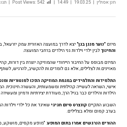
חנן אסולין
19.03.25
14:49
542
Post Views:
תגוב
מיזם
"
נוער מנגן בגן"
יצא לדרך במועצה האזורית עמק יזרעאל, 
והחינוך
לבין ילדי וילדות גני הילדים ברחבי המועצה.
המיזם מבוסס על החיבור הייחודי שהמוזיקה יוצרת בין דורות, קהי
מאזינים.ות לצלילים, אלא גם לומדים.ות להקשיב, להרגיש, לשתף 
התלמידות והתלמידים במגמת המוזיקה הפכו למנטוריות ומנטו
אישי, השראה לעשייה קהילתית ומשמעותית, והעשרה חינוכית. המ
הילדות והילדים כבר בגיל הרך, מעודדת יצירתיות ודמיון ומעשירה 
השבוע התקיים
קונצרט סיום חגיגי
שאיגד את כל ילדי וילדות הג
בערב קסום ומלא בצלילים.
ההורים הנרגשים אמרו בתום המופע
: "מופע מקסים, מושקע, מ