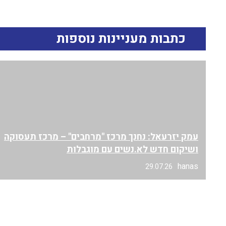
כתבות מעניינות נוספות
עמק יזרעאל: נחנך מרכז "מרחבים" – מרכז תעסוקה
ושיקום חדש לא.נשים עם מוגבלות
hanas
29.07.26