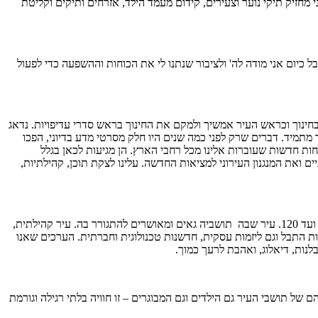
י מחזיק תיקי נוער וצעירים, קידום מעמד הילד, אזרחים ותיקים וקליטת
בל כיום אני מודה לה' ולציבור שנתנו לי את הכוחות וההשפעה כדי לפעול
בחינוך וכראש העיר אמשיך ולמקם את החינוך בראש סדרי עדיפויות. נדאג
ר מתמיד. דברים שרק לפני כמה שנים היו חלק מסרטי מדע בדיוני, הפכו
חות חדשות שעוברות אלינו מכל רחבי הארץ. הן מגיעות לכאן בגלל
 ואת המנגנון העירוני למציאות החדשה. עלינו לצקת תוכן, קהילתיות,
החזון שלי הוא להוביל את יקנעם להיות בקדמת הערים היפות והמובילות בישראל ובעולם, לעיר שמספקת מגוון שירותים רחב ביותר לתושביה מגיל לידה ועד 120. עיר שבה תושביה גאים ומאושרים להתגורר בה. עיר קהילתית,
תבל וגם ליזמות עסקית, חדשנות טכנולוגית וחברתית. הערכים שאנו
לנות, דיאלוג, ואהבת לרעך כמוך.
 תושבי העיר גם הילדים וגם המבוגרים – זו חוויה בלתי רגילה וגורמת