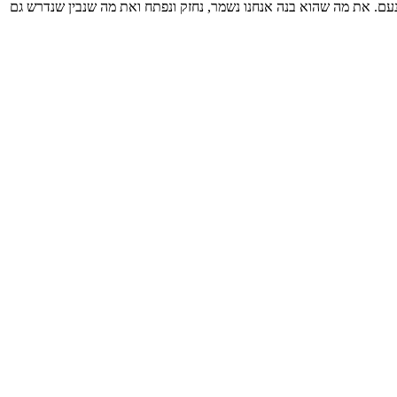
 עצמנו מחדש. סימון אלפסי במשך 34 שנים עשה את הטוב ביותר למען יקנעם. את מה שהוא בנה אנחנו נשמר, נחזק ונפתח ואת מה שנבין שנדרש גם