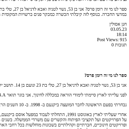
במדעי החברה. בנוסף לזה קיבלתי הכשרה כמבקר פנים ברשויות המקומית
חנן אסולין
03.05.23
18:14
Post Views:
915
תגובות 0
ספר לנו מי זה רומן פרס?
אני בן 53, נשוי לטניה ואבא לדניאל בן 27, טלי בת 23 ונועם בן 14. תושב יקנעם גאה.
לפני עלייתי לארץ סיימתי לימודי הוראה במכללה לחינוך, אני בוגר תואר B.A במדע המדינה ולימודים רב תחומיים במדעי החברה. בנוסף לזה קיבלתי הכשרה כמבקר פנים ברשויות המקומית בישראל.
נבחרתי בפעם הראשונה לחבר המועצה ביקנעם ב- 1998. ב- 10 השנים הראשונות מילאתי תפקידי במועצה ובעירייה בהתנדבות ובאהבה גדולה. מתחילת 2009 אני מכהן כסגן ראש העיר בפועל.
ופרויקטים חינוכיים, חברתיים וקהילתיים בשכונות מוחלשות בכל רחבי האר