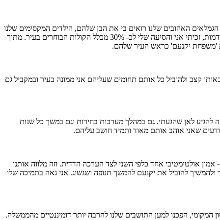
הגמלאים האהובים שלנו רואים בי את הבן שלהם, הילדים המקסימים שלנו
רואים בי חבר. נוצר בינינו קשר מיוחד ואני מתרגש מזה כל פעם מחדש. הם יודעים שאני זמין עבורם 24/7 במלוא מובן המילה. לפני 5 שנים, בבחירות הקודמות, זכיתי אני והסיעה שלי לכ- 30% מכלל הקולות הבוחרים בעיר. מתוך
אותו קצב ולהוביל כל אותם תחומים שעליהם אני ממונה בעיר ובמקביל גם
מאוד קשה להגיע לאן שהגעתי. גם במהלך מערכות בחירות וגם במשך כל שנות
 אמון אולטימטיבי אחד כלפי השני לצד הערכה הדדית. וזה מלווה אותנו
ר ולהמשיך להוביל את יקנעם להמשך תנופה ושגשוג. אני גאה בתמיכה שלו
 המקומי, הפכנו למען התושבים שלנו להרבה יותר דומיננטיים מהממשלה.