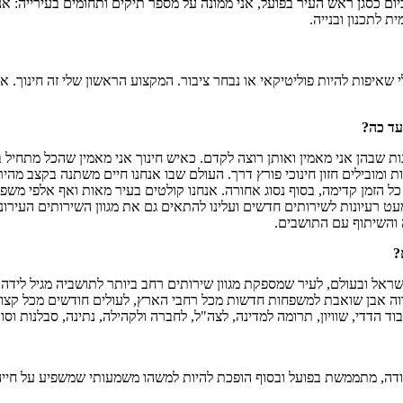
יום כסגן ראש העיר בפועל, אני ממונה על מספר תיקים ותחומים בעירייה: אנ
ת לתכנון ובנייה.
י שאיפות להיות פוליטיקאי או נבחר ציבור. המקצוע הראשון שלי זה חינוך. א
עד כה?
ת שבהן אני מאמין ואותן רוצה לקדם. כאיש חינוך אני מאמין שהכל מתחיל 
ת ומובילים חזון חינוכי פורץ דרך. העולם שבו אנחנו חיים משתנה בקצב מהי
כל הזמן קדימה, בסוף נסוג אחורה. אנחנו קולטים בעיר מאות ואף אלפי משפ
 רעיונות לשירותים חדשים ועלינו להתאים גם את מגוון השירותים העירוניים
ה והשיתוף עם התושבים.
?
אבן שואבת למשפחות חדשות מכל רחבי הארץ, לעולים חודשים מכל קצוות ה
 הדדי, שוויון, תרומה למדינה, לצה"ל, לחברה ולקהילה, נתינה, סבלנות וסוב
ה, מתממשת בפועל ובסוף הופכת להיות למשהו משמעותי שמשפיע על חייהם של