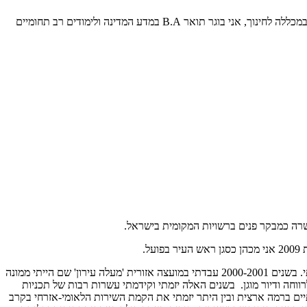
ספר לנו מי זה רומן פרס? אני בן 53, נשוי לטניה ואבא לדניאל בן 27, טלי בת 23 ונועם בן 14. תושב יקנעם גאה. לפני עלייתי לארץ סיימתי לימודי הוראה במכללה לחינוך, אני בוגר תואר B.A במדע המדינה ולימודים רב תחומיים
אחרי שעליתי לארץ באוגוסט 1991, התחלתי לעבוד במפעל אוסם ביקנעם, בהתחלה בתור פועל אריזה ואחרי זה התקדמתי בתפקידים כשבמקביל למדתי. בשנים 2000-2001 עבדתי במועצה אזורית 'מעלה עירון' שם הייתי ממונה
 כעוזר מנכ"ל החברה ומנהל אגף הארצי לרווחה ודיור מוגן. בשנים האלה יזמתי וקידמתי עשרות רבות של תכניות
תיים ברמה ארצית ובין היתר יזמתי את הקמת השירות הלאומי-אזרחי בקרב