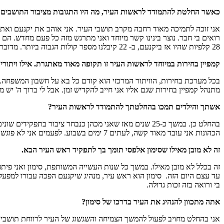
כאשר החלטת להתמודד לראשות העיר, מה היו התגובות מציבור התושבים
אני זוכה לתמיכה מאוד רחבה מקרב תושבי העיר. אני אוהב את יקנעם ואת
28 קלפיות שהיו אז ביקנעם, ב- 22 קיבלנו מספר קולות הגבוה ביותר. מדובר בהישג מאוד משמעותי והבעת אמון בי ובדרכי. וכעת הגיע הזמן שאשרת את 'משפחת יקנעם' כראש העיר שלהם.
קמפיין בחירות במיוחד לראשות העיר זו תקופה מאוד מאתגרת. אילו וית
בכל מערכת בחירות, הוויתור המרכזי הוא קודם כל בא על חשבון המשפחה. 
מתנהל קמפיין בחירות שגם אליו אני חייב להקדיש זמן. אבל לי ברוך ה' י
אשתך והילדים תמכו בהחלטתך להתמודד לראשות העיר?
בהחלט כן. במשך כ-25 שנים מאז שאני מכהן כנבחר ציבור
הכהונות אני עובד מאוד קשה, לעתים 7 ימים בשבוע. לפעמים אני לא פוגש את משפחתי יומיים – שלושה ברצף ואנחנו רק מדברים בטלפונים. אבל הם יודעים שאני אוהב אותם מאוד ותמיד חושב עליהם.
זה לא מובן מאילו שסימון אלפסי תומך בך לתפקיד ראש העיר הבא.
זה בכלל לא מובן מאילו. במשך כל שנות העשייה המשותפת, סימון ואני פיתח
עד עצם היום הזה. סימון הוא ראש עיר, מנהיג שיקנעם הפכה עבורו למפעל 
בי ורואה בזה זכות גדולה.
אתה מתכוון להנהיג את העיר בדרכו של סימון?
אני בהחלט מחויב לפעול להמשך הצמיחה והשגשוג של העיר לרווחת תושביה.