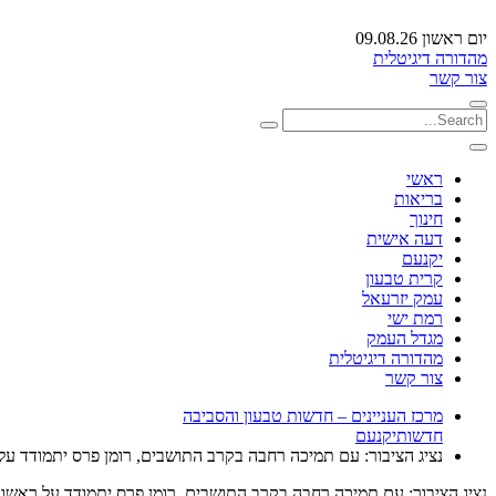
יום ראשון 09.08.26
מהדורה דיגיטלית
צור קשר
ראשי
בריאות
חינוך
דעה אישית
יקנעם
קרית טבעון
עמק יזרעאל
רמת ישי
מגדל העמק
מהדורה דיגיטלית
צור קשר
מרכז העניינים – חדשות טבעון והסביבה
חדשות
יקנעם
נציג הציבור: עם תמיכה רחבה בקרב התושבים, רומן פרס יתמודד על
נציג הציבור: עם תמיכה רחבה בקרב התושבים, רומן פרס יתמודד על ראשו