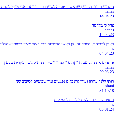
השמועות רצו בטבעון שראש המועצה לשעברמר דודי אריאלי שוקל להתמודד
hanas
14.04.23
צהלולי מלחמה!
hanas
14.04.23
ראיון לכבוד חג הפסחעם זקן ראשי הרשויות באזור,מר סימון אלפסי שהצל
hanas
04.04.23
פותחים את הלב עם חלוקת סלי המזון ו"סיירת התיקונים" בקרית טבעון
hanas
29.03.23
רותי קלנר עקרון ועידו גרינבלום נפגשים עוד שבועיים לסיבוב שני
shani
31.10.18
תחזית שבועית כללית לילידי כל המזלות
hanas
03.01.24