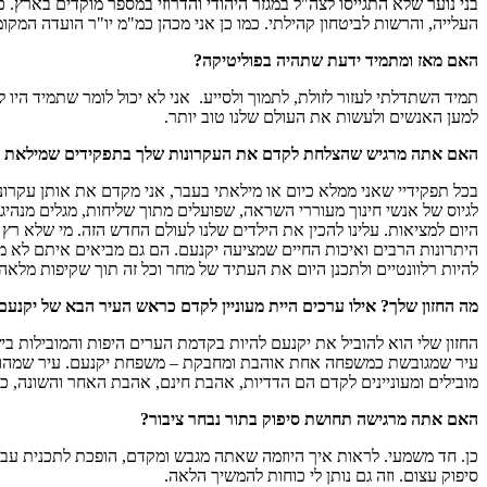
בני נוער שלא התגייסו לצה"ל במגזר היהודי והדרוזי במספר מוקדים בארץ. כ
העלייה, והרשות לביטחון קהילתי. כמו כן אני מכהן כמ"מ יו"ר הועדה המקומי
האם מאז ומתמיד ידעת שתהיה בפוליטיקה?
תמיד השתדלתי לעזור לזולת, לתמוך ולסייע. אני לא יכול לומר שתמיד היו ל
למען האנשים ולעשות את העולם שלנו טוב יותר.
האם אתה מרגיש שהצלחת לקדם את העקרונות שלך בתפקידים שמילאת 
בכל תפקידיי שאני ממלא כיום או מילאתי בעבר, אני מקדם את אותן עקרונו
לגיוס של אנשי חינוך מעוררי השראה, שפועלים מתוך שליחות, מגלים מנהיגו
היום למציאות. עלינו להכין את הילדים שלנו לעולם החדש הזה. מי שלא רץ 
היתרונות הרבים ואיכות החיים שמציעה יקנעם. הם גם מביאים איתם לא מעט
להיות רלוונטיים ולתכנן היום את העתיד של מחר וכל זה תוך שקיפות מלא
מה החזון שלך? אילו ערכים היית מעוניין לקדם כראש העיר הבא של יקנעם
עיר שמגובשת כמשפחה אחת אוהבת ומחבקת – משפחת יקנעם. עיר שמהווה 
מובילים ומעוניינים לקדם הם הדדיות, אהבת חינם, אהבת האחר והשונה, כבוד
האם אתה מרגישה תחושת סיפוק בתור נבחר ציבור?
כן. חד משמעי. לראות איך היוזמה שאתה מגבש ומקדם, הופכת לתכנית עבוד
סיפוק עצום. וזה גם נותן לי כוחות להמשיך הלאה.