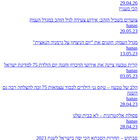
29.04.26
הכי מעניין
צועדים בשביל הזהב: אירוע צעידה לגיל הזהב במגדל העמק
hanas
20.05.23
מגדל העמק: חוגגים את "יום הניצחון על גרמניה הנאצית"
hanas
13.05.23
קרית טבעון ציינה את אירועי הזיכרון וחגגה יום הולדת 75 למדינת ישראל
hanas
03.05.23
הלב של טבעון – טקס גני הילדים לכבוד עצמאות 75 זכה להצלחה רבה גם
השנה
hanas
28.04.23
פסולת אלקטרונית – לא בבית שלנו
hanas
28.04.23
סבתוש – תחרות הסבתא הכי יפה בישראל לשנת 2023