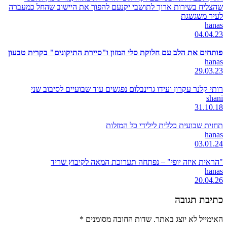
שהצליח בשירות ארוך לתושבי יקנעם להפוך את היישוב שהחל כמעברה
לעיר משגשגת
hanas
04.04.23
פותחים את הלב עם חלוקת סלי המזון ו"סיירת התיקונים" בקרית טבעון
hanas
29.03.23
רותי קלנר עקרון ועידו גרינבלום נפגשים עוד שבועיים לסיבוב שני
shani
31.10.18
תחזית שבועית כללית לילידי כל המזלות
hanas
03.01.24
"הראית איזה יופי" – נפתחה תערוכת המאה לקיבוץ שריד
hanas
20.04.26
כתיבת תגובה
האימייל לא יוצג באתר.
שדות החובה מסומנים
*