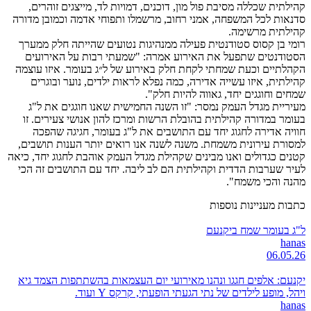
קהילתית שכללה מסיבת פול מון, דוכנים, דמויות לד, מייצגים זוהרים,
סדנאות לכל המשפחה, אמני רחוב, מרשמלו ותפוחי אדמה וכמובן מדורה
קהילתית מרשימה.
רומי בן קסוס סטודנטית פעילה ממנהיגות נטועים שהייתה חלק ממערך
הסטודנטים שתפעל את האירוע אמרה: "שמעתי רבות על האירועים
הקהלתיים וכעת שמחתי לקחת חלק באירוע של ל״ג בעומר. איזו עוצמה
קהילתית, איזו עשייה אדירה, כמה נפלא לראות ילדים, נוער ובוגרים
שמחים וחוגגים יחד, גאווה להיות חלק".
מעיריית מגדל העמק נמסר: "זו השנה החמישית שאנו חוגגים את ל"ג
בעומר במדורה קהילתית בהובלת הרשות ומרכז להון אנושי צעירים. זו
חוויה אדירה לחגוג יחד עם התושבים את ל"ג בעומר, חגיגה שהפכה
למסורת עירונית משמחת. משנה לשנה אנו רואים יותר הענות תושבים,
קטנים כגדולים ואנו מבינים שקהילת מגדל העמק אוהבת לחגוג יחד, כיאה
לעיר שערבות הדדית וקהילתית הם לב ליבה. יחד עם התושבים זה הכי
מהנה והכי משמח".
כתבות מעניינות נוספות
ל"ג בעומר שמח ביקנעם
hanas
06.05.26
יקנעם: אלפים חגגו ונהנו מאירועי יום העצמאות בהשתתפות הצמד גיא
ויהל, מופע לילדים של נתי הגעתי הופעתי, קרקס Y ועוד.
hanas