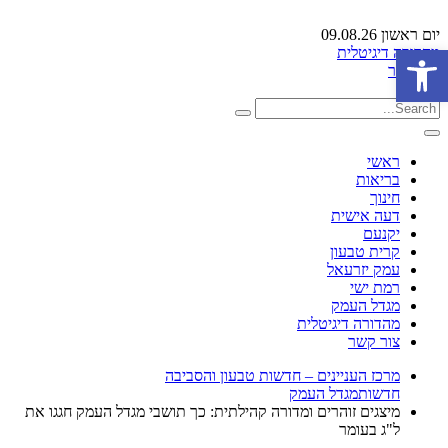
יום ראשון 09.08.26
פתח סרגל נגישות
מהדורה דיגיטלית
צור קשר
ראשי
בריאות
חינוך
דעה אישית
יקנעם
קרית טבעון
עמק יזרעאל
רמת ישי
מגדל העמק
מהדורה דיגיטלית
צור קשר
מרכז העניינים – חדשות טבעון והסביבה
חדשות
מגדל העמק
מיצגים זוהרים ומדורה קהילתית: כך תושבי מגדל העמק חגגו את
ל"ג בעומר