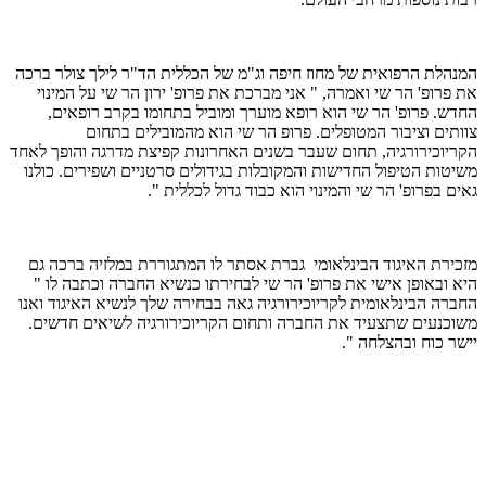
המנהלת הרפואית של מחוז חיפה וג"מ של הכללית הד"ר לילך צולר ברכה
את פרופ' הר שי ואמרה, " אני מברכת את פרופ' ירון הר שי על המינוי
החדש. פרופ' הר שי הוא רופא מוערך ומוביל בתחומו בקרב רופאים,
צוותים וציבור המטופלים. פרופ הר שי הוא מהמובילים בתחום
הקריוכירורגיה, תחום שעבר בשנים האחרונות קפיצת מדרגה והופך לאחד
משיטות הטיפול החדישות והמקובלות בגידולים סרטניים ושפירים. כולנו
גאים בפרופ' הר שי והמינוי הוא כבוד גדול לכללית ".
מזכירת האיגוד הבינלאומי גברת אסתר לו המתגוררת במלזיה ברכה גם
היא ובאופן אישי את פרופ' הר שי לבחירתו כנשיא החברה וכתבה לו "
החברה הבינלאומית לקריוכירורגיה גאה בבחירה שלך לנשיא האיגוד ואנו
משוכנעים שתצעיד את החברה ותחום הקריוכירורגיה לשיאים חדשים.
יישר כוח ובהצלחה ".