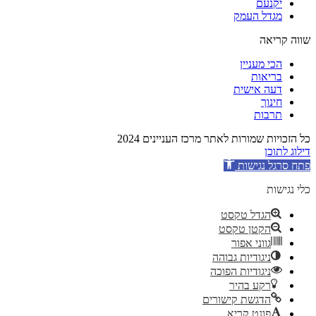
יקנעם
מגדל העמק
שווה קריאה
הכי מעניין
בריאות
דעה אישית
חינוך
תרבות
כל הזכויות שמורות לאתר מרכז העניינים 2024
דילוג לתוכן
פתח סרגל נגישות
כלי נגישות
הגדל טקסט
הקטן טקסט
גווני אפור
ניגודיות גבוהה
ניגודיות הפוכה
רקע בהיר
הדגשת קישורים
פונט קריא