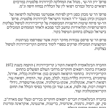
פרופ' ירון הר-שי , מנהל את המחלקה לכירורגיה פלסטית במרכזים
רפואיים כרמל ובמרכז רפואי לין של הכללית במחוז חיפה וג"מ.
פרופ' הר שי מכהן כסגן דיקן לפיתוח אסטרטגי בפקולטה לרפואה של
הטכניון וכיהן בעבר יו"ר האיגוד הישראלי לכירורגיה פלסטית. פרופ'
הר-שי פיתח שיטות חדשניות המבוססות על קריוכירורגיה לטיפול בצלקות
היפרטרופיות וקלואידיות ונחשב לבר סמכא ולאחד המומחים המובילים
בישראל ובעולם בתחום הטיפול בקור.
פרופ הר שי פרסם עבודות מחקר רבות אשר שפורסמו בעיתונות
המקצועית המובילה ופרקים בספרי לימוד בתחום הקריוכירורגיה לטיפול
בצלקות.
החברה הבינלאומית לרפואת הקור ( קריוכירורגיה ) הוקמה בשנת 1972
ומאגדת בתוכה רופאים וחוקרים מרחבי העולם הפועלים בתחום
הקריוכירורגיה בתחומי הרפואה השונים כגון: אורולוגיה (כליה, אדרנל,
ערמונית) ,כירורגיה כללית (כבד, לבלב, מעי), שד, הדמיה, רפואת עור,
רפואת ריאות, אונקולוגיה, אונקו-גניקולוגיה, אונקו-אורטופדיה, גידולי
רקמות רכות, פה ולסת, א.א.ג ועוד וכן מחקר בסיסי הכולל את תחום
הקריואימונולוגיה ועוד.
בחברה הבינלאומית חברים רופאים וחוקרים בכירים ובעלי שם מארה"ב,
סין, יפן, רוסיה, גרמניה, אינדונזיה, בריטניה, ארגנטינה, אוקראינה ומדינות
רבות נוספות מרחבי העולם.