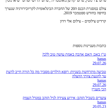
פרופ' צ'ו מסין, פרופ' קורפן מאוסטריה , פרופ' הר-שי ופרופ' שיאו מסין
צולם במסגרת הכנס ה20 של החברה הבינלאומית לקריוכירורגיה שנערך
בחיפה בחודש ספטמבר 2019.
קרדיט צילומים – צילום אלי דדון
כתבות מעניינות נוספות
ט"ו באב: האם אהבה באמת עושה טוב ללב?
hanas
29.07.26
טביעה מתרחשת בשניות: רופא הילדים מסביר מה כל הורה חייב לדעת
עד להגעת צוותי ההצלה
hanas
29.07.26
הכי מעניין
צועדים בשביל הזהב: אירוע צעידה לגיל הזהב במגדל העמק
hanas
20.05.23