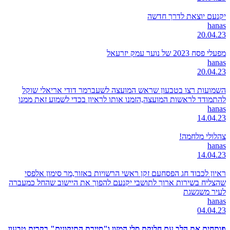
יקנעם יוצאת לדרך חדשה
hanas
20.04.23
מפעלי פסח 2023 של נוער עמק יזרעאל
hanas
20.04.23
השמועות רצו בטבעון שראש המועצה לשעברמר דודי אריאלי שוקל
להתמודד לראשות המועצה,הזמנו אותו לראיון בכדי לשמוע זאת ממנו
hanas
14.04.23
צהלולי מלחמה!
hanas
14.04.23
ראיון לכבוד חג הפסחעם זקן ראשי הרשויות באזור,מר סימון אלפסי
שהצליח בשירות ארוך לתושבי יקנעם להפוך את היישוב שהחל כמעברה
לעיר משגשגת
hanas
04.04.23
פותחים את הלב עם חלוקת סלי המזון ו"סיירת התיקונים" בקרית טבעון