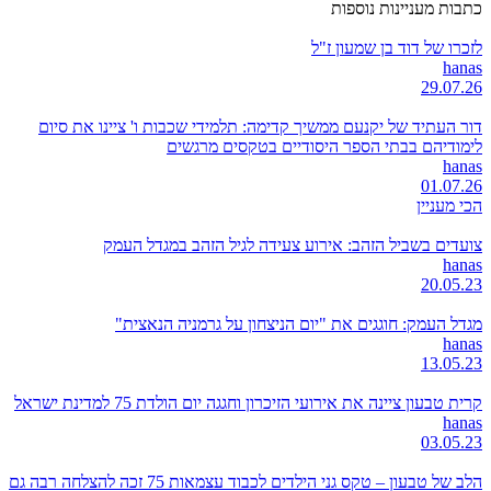
כתבות מעניינות נוספות
לזכרו של דוד בן שמעון ז"ל
hanas
29.07.26
דור העתיד של יקנעם ממשיך קדימה: תלמידי שכבות ו' ציינו את סיום
לימודיהם בבתי הספר היסודיים בטקסים מרגשים
hanas
01.07.26
הכי מעניין
צועדים בשביל הזהב: אירוע צעידה לגיל הזהב במגדל העמק
hanas
20.05.23
מגדל העמק: חוגגים את "יום הניצחון על גרמניה הנאצית"
hanas
13.05.23
קרית טבעון ציינה את אירועי הזיכרון וחגגה יום הולדת 75 למדינת ישראל
hanas
03.05.23
הלב של טבעון – טקס גני הילדים לכבוד עצמאות 75 זכה להצלחה רבה גם