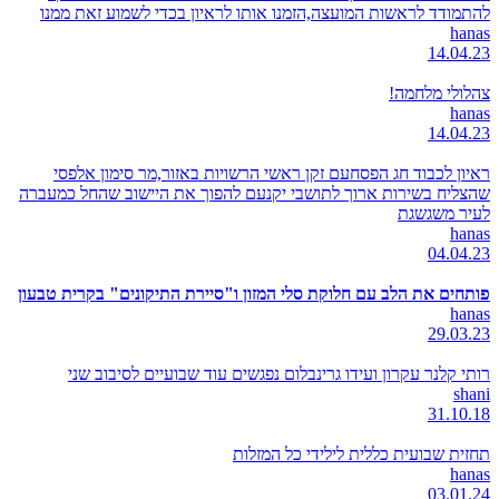
להתמודד לראשות המועצה,הזמנו אותו לראיון בכדי לשמוע זאת ממנו
hanas
14.04.23
צהלולי מלחמה!
hanas
14.04.23
ראיון לכבוד חג הפסחעם זקן ראשי הרשויות באזור,מר סימון אלפסי
שהצליח בשירות ארוך לתושבי יקנעם להפוך את היישוב שהחל כמעברה
לעיר משגשגת
hanas
04.04.23
פותחים את הלב עם חלוקת סלי המזון ו"סיירת התיקונים" בקרית טבעון
hanas
29.03.23
רותי קלנר עקרון ועידו גרינבלום נפגשים עוד שבועיים לסיבוב שני
shani
31.10.18
תחזית שבועית כללית לילידי כל המזלות
hanas
03.01.24