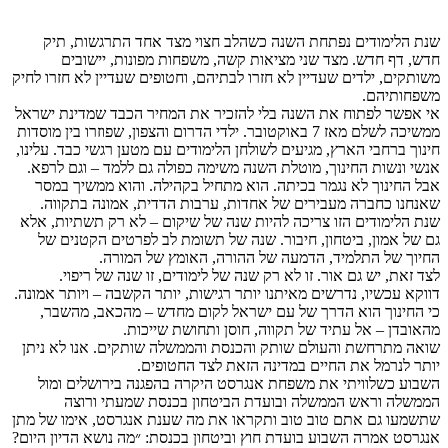
שנת הלימודים נפתחת השנה כשהלב חצוי מצד אחד התרגשות, תיק
חדש, דף חדש. מצד שני מציאות קשה, משפחות מפונות, יישובים
משותקים, ילדים שעדיין לא חזרו לבתיהם, וחטופים שעדיין לא חזרו לחיק
משפחותיהם.
אי אפשר לפתוח את השנה בלי להזכיר את המחיר הכבד שמדינת ישראל
ממשיכה לשלם מאז 7 באוקטובר. ילדי הדרום והצפון, שפוזרו בין מוסדות
חינוך ברחבי הארץ, מגיעים לשולחן הלימודים עם מטען רגשי כבד. עלינו,
אנשי ונשות החינוך, מוטלת השנה משימה כפולה גם ללמד – וגם לרפא.
אבל החינוך לא נגמר בכיתה. הוא מתחיל בקהילה. והוא ממשיך במסר
שאנחנו כחברה מעבירים של אחדות, ערבות הדדית, אמונה בתקווה.
שנת הלימודים הזו צריכה להיות שנה של שיקום – לא רק תשתיות, אלא
גם של אמון, ביטחון, חיבור. שנה של תשומת לב לפרטים הקטנים של
החיוך של התלמיד, הדמעה של ההורה, האומץ של המורה.
לצד זאת, יש גם אור. זו לא רק שנה של לימודים, זו שנה של ריפוי.
דווקא עכשיו, נדרשים מאיתנו יותר רגישות, יותר הקשבה – ויותר אמונה.
כי החינוך הוא הדרך של עם ישראל לקום מחדש – מהכאב, מהשבר,
מהאובדן – אל עתיד של תקווה, חוסן ותחושת שייכות.
שואה מתרחשת והעולם שותק והכנסת והממשלה שותקים. אנו לא ניתן
יותר לנרמל את החיים במדינה הזאת לצד החטופים.
השבוע כשלוויתי את משפחת אנגרסט היקרה בהפגנה בירושלים ומול
הממשלה וראש הממשלה ובועדת הביטחון בכנסת שמעתי ורוצה
שתשמעו גם אתם טוב טוב ותקראו את מה שענת אנגרסט, אימו של מתן
אנגרסט אמרה השבוע בועדת חוץ וביטחון בכנסת: ״מה נושא הדיון היום?