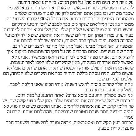
על איזה חוק דנים היום פה? על חוק הגיוס? כי הרגע יצאה הודעה
לתקשורת שבישיבה סודית – אושר להאריך את השירות הצבאי של מי
שכבר משרת. ובו בזמן אתם הולכים לדון פה לפטור מגדרים שלמים
מלהתגייס. המדינה הזו בוגדת בצבא. את החייל ה-900 קברנו השבוע. זה
ממשיך באנשי המילואים שנקראים כבר לסבב שלישי ורביעי להילחם
עכשיו בעיר עזה מעל הראש של הבן שלי. הבן שלי נמצא מתחת למנהרות
בעיר עזה. נמרוד ומתן הם חיילים ששרדו את התופת, שיצאו להילחם על
המדינה הזאת. היום נשרף רכב בטעות, והבנתי שהולכים לפצות את
המשפחה, ואני אפילו מבינה. אבל מתן שלי מחובר למצברים של רכב.
נחקר שם בעינויים. ואתם מדברים פה על חוקי ההשתמטות במקום איך
להציל אותם. אנחנו מפה יוצאים לכיוון בית ראש הממשלה. אנחנו לא
נאפשר לכם ארוחות מפנקות, בזמן שהילדים שלנו הפכו לאור ועצמות.
שואה מתרחשת והעולם שותק והכנסת שותקת ואתם שותקים אבל לא
עושים כלום. תניח עסקה כוללת ותחזיר כבר את הילדים שלנו הביתה, הם
הולכים ונגמרים שם.
אתה הולך להרים כוסית לראש השנה? אותי הכינו שאני הולכת לשבת
בשולחן החג עם כיסא צהוב.
אני אשב בשולחן החג עם כיסא צהוב? ואתה תתענג על מנת דגים.
זו כנסת ישראל שמפקירה את הלוחמים שלה. מתן שלי פצוע קשה שם, יש
פה הלומי קרב, יש פה אימהות ללוחמים. אנחנו הולכים לשים לזה סוף. לא
תהיה במדינה יותר שגרת חטופים שנרמלתם, שהרגלתם אותנו. היום זה
נגמר״.
הכותב יועץ תקשורת ואסטרטגיה, מרצה ומורה לתקשורת ולשעבר חבר
מועצת קרית טבעון.