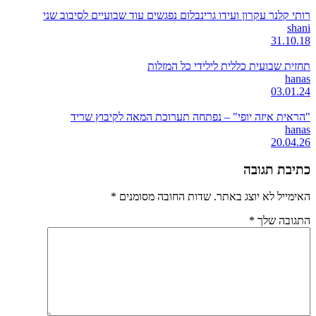
רותי קלנר עקרון ועידו גרינבלום נפגשים עוד שבועיים לסיבוב שני
shani
31.10.18
תחזית שבועית כללית לילידי כל המזלות
hanas
03.01.24
"הראית איזה יופי" – נפתחה תערוכת המאה לקיבוץ שריד
hanas
20.04.26
כתיבת תגובה
האימייל לא יוצג באתר.
שדות החובה מסומנים
*
התגובה שלך
*