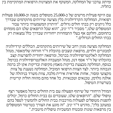
ומיתוג עדכני של המחלקה, המשקף את המצוינות הרפואית המתקיימת בין
כתליה.
עם היקף פעילות מרשים של כ-25,000 מטופלים בשנה וכ-10,000 פעולות
רפואיות, המחלקה הקרדיולוגית בלין מציעה שירותים מתקדמים שבדרך
כלל ניתנים רק בבתי חולים גדולים. "היתרון המשמעותי ביותר עבור
המטופלים שלנו," מסביר ד"ר יניב, "הוא שכל הרופאים שלנו הם מומחים
בתחומם, וחלקם אף בעלי התמחויות ייחודיות שבדרך כלל נמצאות רק
בבתי החולים הגדולים."
המחלקה מציעה מגוון רחב של שירותים מתקדמים, הכוללים קרדיולוגיה
למבוגרים וילדים, מרפאת קוצבים בהובלת ד"ר חורחה שלימאסר, מנהל
המחלקה לאלקטרופיזיולוגיה בכרמל, ומרפאה ייחודית להפרעות קצב
בהובלתו של ד"ר אסף דנון, מנהל המעבדה האלקטרופיזיולוגית בכרמל.
בנוסף, המחלקה מבצעת בדיקות מאמץ מקיפות ובדיקות אקו לב ברמה
הגבוהה ביותר. לצד הצוות הרפואי המוביל, המחלקה נשענת על צוות
מקצועי ומסור, אחות אחראית אירית מלכה, צוות משרד בניהולה של
אולגה גולדמן, טכנאים וטכנאיות. כל אחד מהם מהווה חוליה קריטית
בשרשרת הטיפול.
המודל הייחודי של שיתוף הפעולה עם בית החולים כרמל מאפשר רצף
טיפולי שלם. "הרופאים שלנו, שעובדים גם בבית החולים כרמל, יכולים
להפנות מטופלים לפעולות מורכבות בבית החולים ולהמשיך לטפל בהם
במעקב בלין", מדגיש ד"ר יניב. "זה מונע את הצורך בטרטור המטופלים
בין מרפאות שונות ומבטיח המשכיות טיפולית מיטבית."