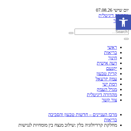
יום שישי 07.08.26
פתח סרגל נגישות
מהדורה דיגיטלית
צור קשר
ראשי
בריאות
חינוך
דעה אישית
יקנעם
קרית טבעון
עמק יזרעאל
רמת ישי
מגדל העמק
מהדורה דיגיטלית
צור קשר
מרכז העניינים – חדשות טבעון והסביבה
בריאות
מחלקת קרדיולוגיה בלין :שילוב מנצח בין מומחיות לנגישות