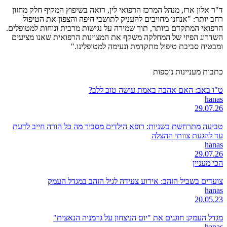
ד"ר אלון ארז, מנהל המרכז הרפואי לין, רואה בשיפוץ המקיף חלק מחזון
רחב יותר: "אנחנו מחויבים להעניק לתושבי חיפה והצפון את הטיפול
הרפואי המתקדם ביותר, תוך שמירה על נגישות מרבית ונוחות למטופלים.
השדרוג הפיזי של המחלקה משקף את המצוינות הרפואית שאנו מציעים
ומבטיח סביבת טיפול מתקדמת ונעימה למטופלינו."​​​​​​​​
כתבות מעניינות נוספות
ט"ו באב: האם אהבה באמת עושה טוב ללב?
hanas
29.07.26
טביעה מתרחשת בשניות: רופא הילדים מסביר מה כל הורה חייב לדעת
עד להגעת צוותי ההצלה
hanas
29.07.26
הכי מעניין
צועדים בשביל הזהב: אירוע צעידה לגיל הזהב במגדל העמק
hanas
20.05.23
מגדל העמק: חוגגים את "יום הניצחון על גרמניה הנאצית"
hanas