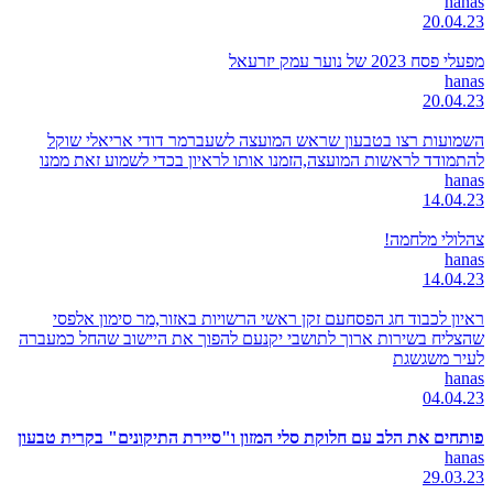
hanas
20.04.23
מפעלי פסח 2023 של נוער עמק יזרעאל
hanas
20.04.23
השמועות רצו בטבעון שראש המועצה לשעברמר דודי אריאלי שוקל
להתמודד לראשות המועצה,הזמנו אותו לראיון בכדי לשמוע זאת ממנו
hanas
14.04.23
צהלולי מלחמה!
hanas
14.04.23
ראיון לכבוד חג הפסחעם זקן ראשי הרשויות באזור,מר סימון אלפסי
שהצליח בשירות ארוך לתושבי יקנעם להפוך את היישוב שהחל כמעברה
לעיר משגשגת
hanas
04.04.23
פותחים את הלב עם חלוקת סלי המזון ו"סיירת התיקונים" בקרית טבעון
hanas
29.03.23