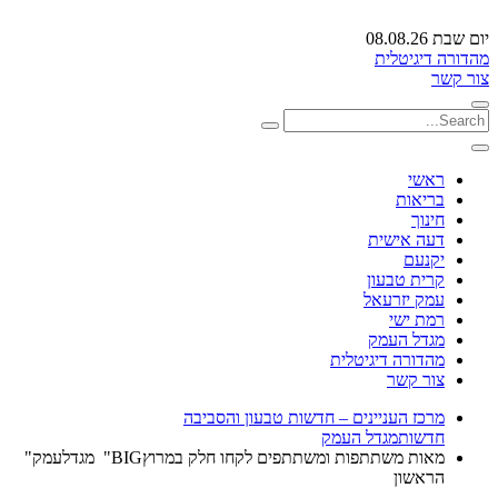
יום שבת 08.08.26
מהדורה דיגיטלית
צור קשר
ראשי
בריאות
חינוך
דעה אישית
יקנעם
קרית טבעון
עמק יזרעאל
רמת ישי
מגדל העמק
מהדורה דיגיטלית
צור קשר
מרכז העניינים – חדשות טבעון והסביבה
חדשות
מגדל העמק
מאות משתתפות ומשתתפים לקחו חלק במרוץBIG" מגדלעמק"
הראשון