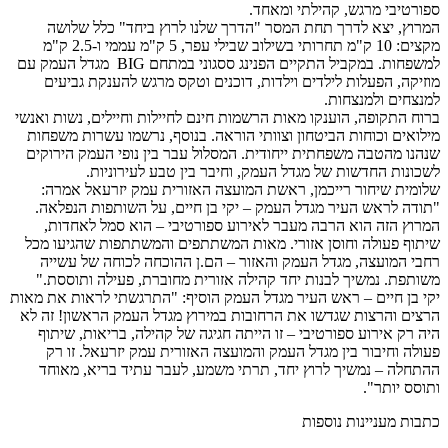
ספורטיבי מרגש, קהילתי ומאחד.
המרוץ, יצא לדרך תחת המסר "הדרך שלנו לרוץ ביחד" כלל שלושה
מקצים: 10 ק"מ תחרותי בשילוב שבילי עפר, 5 ק"מ עממי ו-2.5 ק"מ
למשפחות. במקביל התקיים הפנינג ססגוני במתחם BIG מגדל העמק עם
מוזיקה, הפעלות לילדים וילדות, דוכנים וטקס מרגש להענקת גביעים
למנצחים ולמנצחות.
ברוח התקופה, הוענקו מאות הרשמות חינם לחיילות וחיילים, נשות ואנשי
מילואים וכוחות הביטחון וצוותי הוראה. בנוסף, נרשמו עשרות משפחות
שנהנו מהטבה משפחתית ייחודית. המסלול עבר בין נופי העמק הירוקים
לשכונות החדשות של מגדל העמק, וחיבר בין טבע לעירוניות.
שלומית שיחור רייכמן, ראשת המועצה האזורית עמק יזרעאל אמרה:
"תודה לראש העיר מגדל העמק – יקי בן חיים, על השותפות הנפלאה.
המרוץ הזה הוא הרבה מעבר לאירוע ספורטיבי – הוא סמל לאחדות,
שיתוף פעולה וחוסן אזורי. מאות המשתתפים והמשתתפות שהגיעו מכל
רחבי המועצה, מגדל העמק והאזור – הם.ן ההוכחה לכוחה של עשייה
משותפת. נמשיך לבנות יחד קהילה אזורית מחוברת, פעילה ותוססת."
יקי בן חיים – ראש העיר מגדל העמק הוסיף: "התרגשתי לראות את מאות
הרצים והרצות שגדשו את הרחובות במירוץ מגדל העמק הראשון! זה לא
היה רק אירוע ספורטיבי – זו הייתה חגיגה של קהילה, בריאות, שיתוף
פעולה וחיבור בין מגדל העמק והמועצה האזורית עמק יזרעאל. זו רק
ההתחלה – נמשיך לרוץ יחד, תרתי משמע, לעבר עתיד בריא, מאוחד
ותוסס יותר".
כתבות מעניינות נוספות