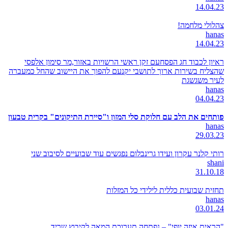
14.04.23
צהלולי מלחמה!
hanas
14.04.23
ראיון לכבוד חג הפסחעם זקן ראשי הרשויות באזור,מר סימון אלפסי
שהצליח בשירות ארוך לתושבי יקנעם להפוך את היישוב שהחל כמעברה
לעיר משגשגת
hanas
04.04.23
פותחים את הלב עם חלוקת סלי המזון ו"סיירת התיקונים" בקרית טבעון
hanas
29.03.23
רותי קלנר עקרון ועידו גרינבלום נפגשים עוד שבועיים לסיבוב שני
shani
31.10.18
תחזית שבועית כללית לילידי כל המזלות
hanas
03.01.24
"הראית איזה יופי" – נפתחה תערוכת המאה לקיבוץ שריד