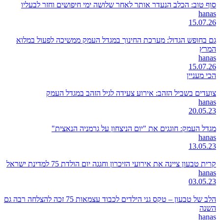
סוף טוב: הכלב הנעדר אותר לאחר שלושה ימי חיפושים וחזר לבעליו
hanas
15.07.26
גם בחופש הגדול: מערכת החינוך במגדל העמק ממשיכה לפעול במלוא
המרץ
hanas
15.07.26
הכי מעניין
צועדים בשביל הזהב: אירוע צעידה לגיל הזהב במגדל העמק
hanas
20.05.23
מגדל העמק: חוגגים את "יום הניצחון על גרמניה הנאצית"
hanas
13.05.23
קרית טבעון ציינה את אירועי הזיכרון וחגגה יום הולדת 75 למדינת ישראל
hanas
03.05.23
הלב של טבעון – טקס גני הילדים לכבוד עצמאות 75 זכה להצלחה רבה גם
השנה
hanas