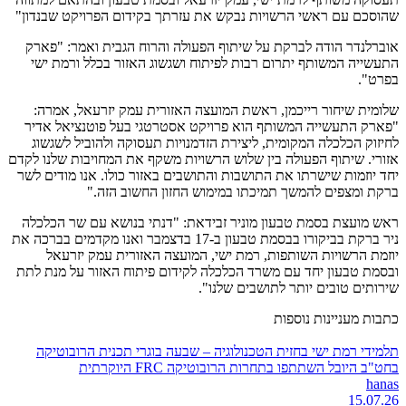
שהוסכם עם ראשי הרשויות נבקש את עזרתך בקידום הפרויקט שבנדון"
אוברלנדר הודה לברקת על שיתוף הפעולה והרוח הגבית ואמר: "פארק
התעשייה המשותף יתרום רבות לפיתוח ושגשוג האזור בכלל ורמת ישי
בפרט".
שלומית שיחור רייכמן, ראשת המועצה האזורית עמק יזרעאל, אמרה:
"פארק התעשייה המשותף הוא פרויקט אסטרטגי בעל פוטנציאל אדיר
לחיזוק הכלכלה המקומית, ליצירת הזדמנויות תעסוקה ולהוביל לשגשוג
אזורי. שיתוף הפעולה בין שלוש הרשויות משקף את המחויבות שלנו לקדם
יחד יוזמות שישרתו את התושבות והתושבים באזור כולו. אנו מודים לשר
ברקת ומצפים להמשך תמיכתו במימוש החזון החשוב הזה."
ראש מועצת בסמת טבעון מוניר זבידאת: "דנתי בנושא עם שר הכלכלה
ניר ברקת בביקורו בבסמת טבעון ב-17 בדצמבר ואנו מקדמים בברכה את
יוזמת הרשויות השותפות, רמת ישי, המועצה האזורית עמק יזרעאל
ובסמת טבעון יחד עם משרד הכלכלה לקידום פיתוח האזור על מנת לתת
שירותים טובים יותר לתושבים שלנו".
כתבות מעניינות נוספות
תלמידי רמת ישי בחזית הטכנולוגיה – שבעה בוגרי תכנית הרובוטיקה
בחט"ב היובל השתתפו בתחרות הרובוטיקה FRC היוקרתית
hanas
15.07.26