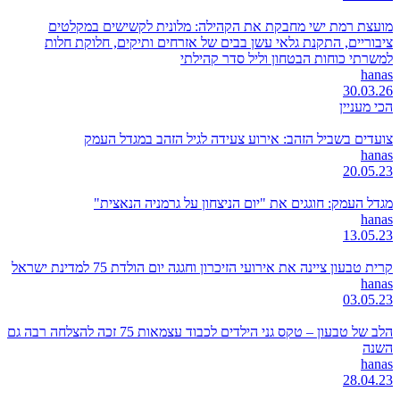
מועצת רמת ישי מחבקת את הקהילה: מלונית לקשישים במקלטים
ציבוריים, התקנת גלאי עשן בבים של אזרחים ותיקים, חלוקת חלות
למשרתי כוחות הבטחון וליל סדר קהילתי
hanas
30.03.26
הכי מעניין
צועדים בשביל הזהב: אירוע צעידה לגיל הזהב במגדל העמק
hanas
20.05.23
מגדל העמק: חוגגים את "יום הניצחון על גרמניה הנאצית"
hanas
13.05.23
קרית טבעון ציינה את אירועי הזיכרון וחגגה יום הולדת 75 למדינת ישראל
hanas
03.05.23
הלב של טבעון – טקס גני הילדים לכבוד עצמאות 75 זכה להצלחה רבה גם
השנה
hanas
28.04.23