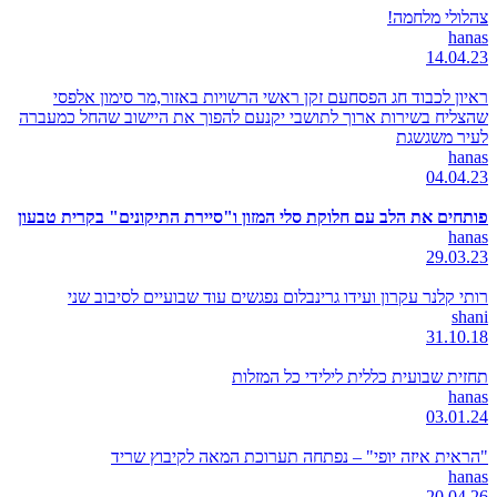
צהלולי מלחמה!
hanas
14.04.23
ראיון לכבוד חג הפסחעם זקן ראשי הרשויות באזור,מר סימון אלפסי
שהצליח בשירות ארוך לתושבי יקנעם להפוך את היישוב שהחל כמעברה
לעיר משגשגת
hanas
04.04.23
פותחים את הלב עם חלוקת סלי המזון ו"סיירת התיקונים" בקרית טבעון
hanas
29.03.23
רותי קלנר עקרון ועידו גרינבלום נפגשים עוד שבועיים לסיבוב שני
shani
31.10.18
תחזית שבועית כללית לילידי כל המזלות
hanas
03.01.24
"הראית איזה יופי" – נפתחה תערוכת המאה לקיבוץ שריד
hanas
20.04.26