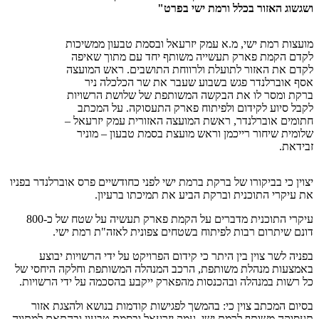
ושגשוג האזור בכלל ורמת ישי בפרט"
מועצות רמת ישי, מ.א עמק יזרעאל ובסמת טבעון ממשיכות
לקדם הקמת פארק תעשייה משותף יחד עם מתוך שאיפה
לקדם את האזור לתועלת ולרווחת התושבים. ראש המועצה
אסף אוברלנדר פגש בשבוע שעבר את שר הכלכלה ניר
ברקת ומסר לו את הבקשה המשותפת של שלושת הרשויות
לקבל סיוע לקידום ולפיתוח פארק התעסוקה. על המכתב
חתומים אוברלנדר, ראשת המועצה האזורית עמק יזרעאל –
שלומית שיחור רייכמן וראש מועצת בסמת טבעון – מוניר
זבידאת.
יצוין כי בביקורו של ברקת ברמת ישי לפני כחודשיים פרס אוברלנדר בפניו
את עיקרי התוכנית וברקת הביע את תמיכתו ברעיון.
עיקרי התוכנית מדברים על הקמת פארק תעשיה על שטח של כ-800
דונם שיתרום רבות לפיתוח בשטחים צפונית לאזה"ת רמת ישי.
בפניה לשר צוין בין היתר כי קידום הפרויקט על ידי הרשויות יבוצע
באמצעות מנהלת משותפת, הרכב המנהלה המשותפת וחלקה היחסי של
כל רשות במנהלה ובהכנסות מהפארק ייקבע בהסכמה על ידי הרשויות.
בסיום המכתב צוין כי: בהמשך לפגישות קודמות בנושא ולהצגת אזור
תעסוקה משותף לרמת ישי, עמק יזרעאל ובסמת טבעון ובהתאם למתווה