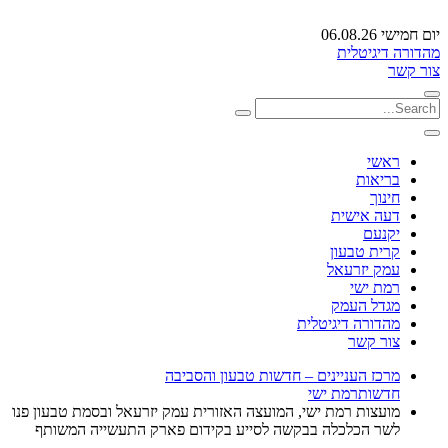
יום חמישי 06.08.26
מהדורה דיגיטלית
צור קשר
ראשי
בריאות
חינוך
דעה אישית
יקנעם
קרית טבעון
עמק יזרעאל
רמת ישי
מגדל העמק
מהדורה דיגיטלית
צור קשר
מרכז העניינים – חדשות טבעון והסביבה
חדשות
רמת ישי
מועצות רמת ישי, המועצה האזורית עמק יזרעאל ובסמת טבעון פנו
לשר הכלכלה בבקשה לסייע בקידום פארק התעשייה המשותף