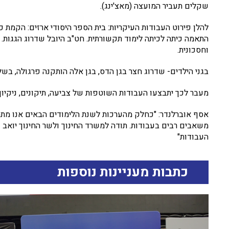
שקלים תעביר המועצה (מאצ'ינג).
להלן פירוט העבודות העיקריות: בית הספר היסודי ארזים: הקמת כ
התאמה כיתה לכיתה לימוד תקשורתית. חט"ב היובל שדרוג הגגות
וחסכונית.
בגני הילדים- שדרוג חצר בגן הדס, בגן אלה הותקנה פרגולה, בשל
מעבר לכך יתבצעו העבודות השוטפות של צביעה, תיקונים, ניקיון,
אסף אוברלנדר: "כחלק מהערכות לשנת הלימודים הבאים אנו מתחי
משאבים רבים בעבודות. תודה למשרד החינוך ולשר החינוך יואב קי
העבודות"
כתבות מעניינות נוספות