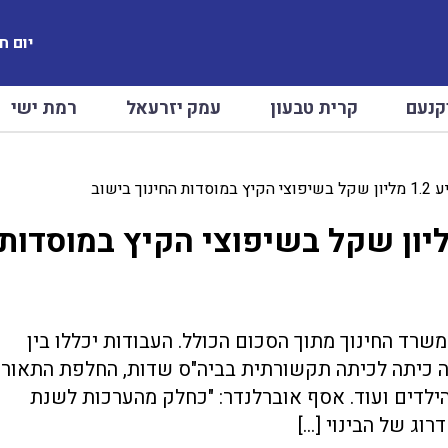
יום חמישי
קנעם
קרית טבעון
עמק יזרעאל
רמת ישי
ך בישוב
ת רמת ישי תשקיע 1.2 מליון שקל בשיפוצי הקיץ במוסדות
רד החינוך מתוך הסכום הכולל. העבודות יכללו בין
ה כיתה לכיתה תקשורתית בביה"ס שדות, החלפת התאור
הילדים ועוד. אסף אוברלנדר: "כחלק מהערכות לשנת
וג של הבינוי […]