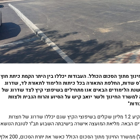
ך מתוך הסכום הכולל. העבודות יכללו בין היתר הקמת כיתת חוץ
 שדות, החלפת התאורה בכל כיתות הלימוד לתאורת לד, שדרוג
לשנת הלימודים הבאים אנו מתחילים בשיפוצי קיץ לצד שדרוג של
למשרד החינוך ולשר יואב קיש על הסיוע והרוח הגבית ולצוות
ודות"
מועצת רמת ישי ממשיכה בשדרוג מערכת החינוך בישוב והיא תשקיע 1.2 מליון שקלים בשיפוצי הקיץ שגם יכללו שדרוג של חצרות
ים הבאה. מליאת המועצה אישרה בישיבתה השבוע תב"ר לטובת הנושא.
ראש המועצה אסף אוברלנדר גייס כמליון שקלים (980 אלף שקל) ממשרד החינוך מתוך הסכום הכולל כאשר את יתרת הסכום, 