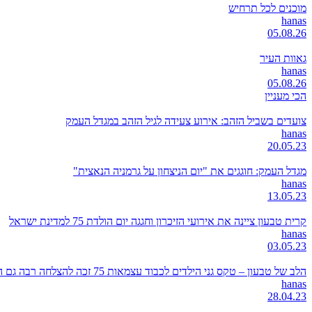
מוכנים לכל תרחיש
hanas
05.08.26
גאוות העיר
hanas
05.08.26
הכי מעניין
צועדים בשביל הזהב: אירוע צעידה לגיל הזהב במגדל העמק
hanas
20.05.23
מגדל העמק: חוגגים את "יום הניצחון על גרמניה הנאצית"
hanas
13.05.23
קרית טבעון ציינה את אירועי הזיכרון וחגגה יום הולדת 75 למדינת ישראל
hanas
03.05.23
הלב של טבעון – טקס גני הילדים לכבוד עצמאות 75 זכה להצלחה רבה גם השנה
hanas
28.04.23