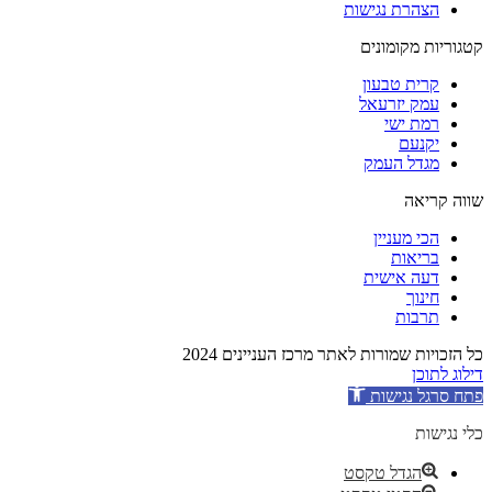
הצהרת נגישות
קטגוריות מקומונים
קרית טבעון
עמק יזרעאל
רמת ישי
יקנעם
מגדל העמק
שווה קריאה
הכי מעניין
בריאות
דעה אישית
חינוך
תרבות
כל הזכויות שמורות לאתר מרכז העניינים 2024
דילוג לתוכן
פתח סרגל נגישות
כלי נגישות
הגדל טקסט