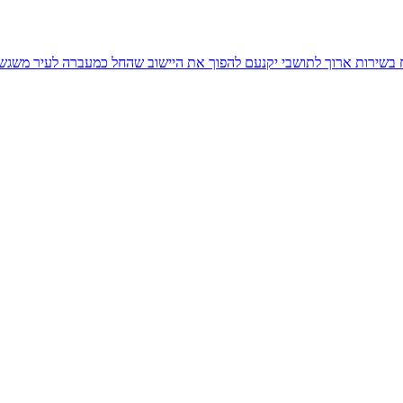
יח בשירות ארוך לתושבי יקנעם להפוך את היישוב שהחל כמעברה לעיר משגש