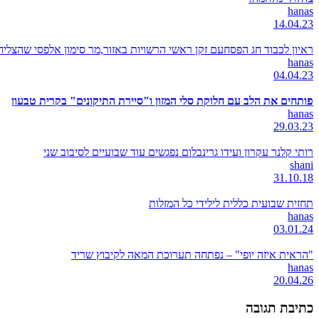
hanas
14.04.23
ראיון לכבוד חג הפסחעם זקן ראשי הרשויות באזור,מר סימון אלפסי שהצל
hanas
04.04.23
פותחים את הלב עם חלוקת סלי המזון ו"סיירת התיקונים" בקרית טבעון
hanas
29.03.23
רותי קלנר עקרון ועידו גרינבלום נפגשים עוד שבועיים לסיבוב שני
shani
31.10.18
תחזית שבועית כללית לילידי כל המזלות
hanas
03.01.24
"הראית איזה יופי" – נפתחה תערוכת המאה לקיבוץ שריד
hanas
20.04.26
כתיבת תגובה