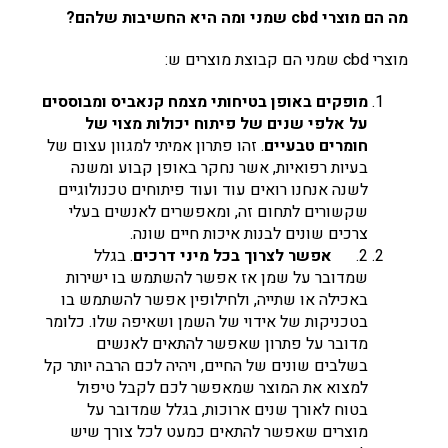
מה הם מוצרי
cbd
שמני ומה היא החשיבות שלהם?
מוצרי cbd שמני הם קבוצת מוצרים ש:
מופקים באופן בטיחותי מצמח קנאביס ומבוססים
על אלפי שנים של פיתוח יכולות מצוי של
חומרים טבעיים
. ‏זהו פתרון אמיתי למגוון עצום של
בעיות רפואיות, אשר נחקר באופן קבוע ומשנה
לשנה אנחנו רואים עוד ועוד פיתוחים טכנולוגיים
שקשורים לתחום זה, ומאפשרים לאנשים בעלי
צרכים שונים לבנות איכות חיים שונה.
2. ‏‏
אפשר לצרוך בכל מיני דרכים
. בגלל
שמדובר על שמן אז אפשר להשתמש בו ישירות
באכילה או שתייה, ולחילופין אפשר להשתמש בו
בטכניקות של ‏אידוי של השמן ושאיפה שלו. כלומר
מדובר על פתרון שאפשר להתאים לאנשים
בשלבים שונים של החיים, ויהיה לכם הרבה יותר קל
למצוא את המוצר שמאפשר לכם לקבל טיפול
בטוח לאורך שנים ארוכות, בגלל שמדובר על
מוצרים שאפשר להתאים כמעט לכל צורך שיש