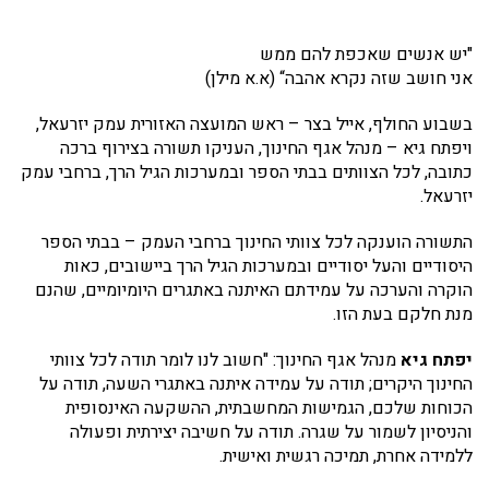
"יש אנשים שאכפת להם ממש
אני חושב שזה נקרא אהבה“ (א.א מילן)
בשבוע החולף, אייל בצר – ראש המועצה האזורית עמק יזרעאל,
ויפתח גיא – מנהל אגף החינוך, העניקו תשורה בצירוף ברכה
כתובה, לכל הצוותים בבתי הספר ובמערכות הגיל הרך, ברחבי עמק
יזרעאל.
התשורה הוענקה לכל צוותי החינוך ברחבי העמק – בבתי הספר
היסודיים והעל יסודיים ובמערכות הגיל הרך ביישובים, כאות
הוקרה והערכה על עמידתם האיתנה באתגרים היומיומיים, שהנם
מנת חלקם בעת הזו.
יפתח גיא
מנהל אגף החינוך: "חשוב לנו לומר תודה לכל צוותי
החינוך היקרים; תודה על עמידה איתנה באתגרי השעה, תודה על
הכוחות שלכם, הגמישות המחשבתית, ההשקעה האינסופית
והניסיון לשמור על שגרה. תודה על חשיבה יצירתית ופעולה
ללמידה אחרת, תמיכה רגשית ואישית.