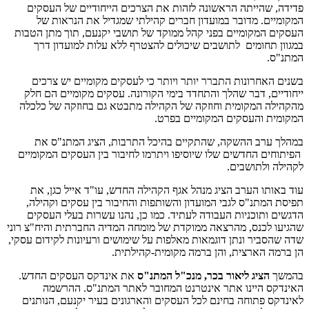
פדידה, שהייתה הראשונה לזהות את הצרכים הייחודיים של העסקים
המקומיים. מדובר במועדון חברים קהילתי שמגדיל את הנראות של
העסקים המקומיים בפני קהל ממוקד של תושבי יקנעם, תוך מתן הטבות
במגוון תחומים לתושבים שיכולים להצטרף ללא עלות למועדון דרך
המתנ"ס.
בשנים האחרונות התברר יותר ויותר כי לעסקים מקומיים יש צרכים
ייחודיים, דבר שהלך והתחדד בימי הקורונה. עסקים מקומיים הם חלק
מהקהילה המקומית וחוזקה של הקהילה מתבטא גם בחוזקה של כלכלה
המקומית והעסקים המקומיים בפרט.
במהלך ערב ההשקה, שהתקיים בהיכל התרבות, הציג המתנ"ס את
הפיתוחים החדשים שלו שיוסיפו ויתרמו לחיבור בין העסקים המקומיים
לקהילה ולתושבים.
עוד באותו הערב הציג מנהל אגף הקהילה החדש, עו"ד אייל כגן, את
תפיסת המתנ"ס לגבי המועדון והשותפות והחיבור בין עסקים וקהילה,
הדגשים ותוכניות העבודה לעתיד. כמו כן, נהנו עשרות בעלי העסקים
שהגיעו לכנס, מהרצאה ממוקדת של מומחה המדיה החברתית והיח"צ רוני
שדה שהסביר ונתן דוגמאות מאלפות על שימושים ורעיונות לקידום עסקי,
הן ברמה הארצית, והן ברמה מקומית-קהילתית.
בהמשך
הציג ליאור בכר, מנכ"ל המתנ"ס
את אינדקס העסקים החדש.
האינדקס היינו אתר אינטרנט המחובר לאתר המתנ"ס. ההרשמה
לאינדקס פתוחה בחינם לכל העסקים והארגונים בעיר יקנעם, הנותנים