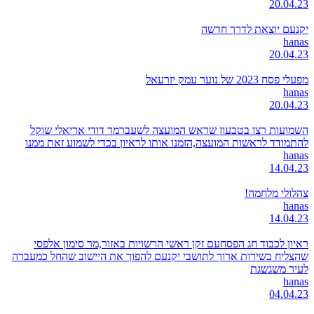
20.04.23
יקנעם יוצאת לדרך חדשה
hanas
20.04.23
מפעלי פסח 2023 של נוער עמק יזרעאל
hanas
20.04.23
השמועות רצו בטבעון שראש המועצה לשעברמר דודי אריאלי שוקל
להתמודד לראשות המועצה,הזמנו אותו לראיון בכדי לשמוע זאת ממנו
hanas
14.04.23
צהלולי מלחמה!
hanas
14.04.23
ראיון לכבוד חג הפסחעם זקן ראשי הרשויות באזור,מר סימון אלפסי
שהצליח בשירות ארוך לתושבי יקנעם להפוך את היישוב שהחל כמעברה
לעיר משגשגת
hanas
04.04.23