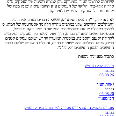
שירותים לתושבי העיר. באינדקס ניתן למצוא רשימה של העסקים ע"פ
סדר ה אלף-בית, חלוקה של העסקים ע"פ תחומי עיסוק וכן מן מפה של
יקנעם עם כל העסקים הרשומים לאינדקס.
לאה פדידה, יו"ר הנהלת המתנ"ס
, שנשאה דברים בערב אמרה כי:
"המהלכים החדשים שלנו במתנ"ס מהווה חלק מהאסטרטגיה של המתנ"ס
לתמוך בקהילת יקנעם ובהתפתחות הסקטור העסקי ביקנעם בכלל,
ובעסקים קטנים ובינוניים בפרט, תוך חיזוק הקשר בין העסקים המקומיים
לקהילת יקנעם והסביבה. במסגרת המועדון החדש ישולבו עסקים קטנים
רבים, שייהנו מפלטפורמה שיווקית רחבה, והגדלת החשיפה שלהם בקרב
התושבים ולמען התושבים והקהילה".
כתבות מעניינות נוספות
מוכנים לכל תרחיש
hanas
05.08.26
גאוות העיר
hanas
05.08.26
הכי מעניין
צועדים בשביל הזהב: אירוע צעידה לגיל הזהב במגדל העמק
hanas