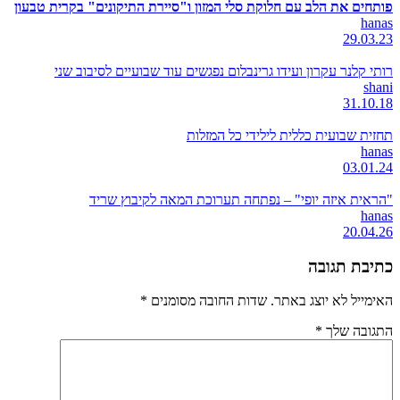
פותחים את הלב עם חלוקת סלי המזון ו"סיירת התיקונים" בקרית טבעון
hanas
29.03.23
רותי קלנר עקרון ועידו גרינבלום נפגשים עוד שבועיים לסיבוב שני
shani
31.10.18
תחזית שבועית כללית לילידי כל המזלות
hanas
03.01.24
"הראית איזה יופי" – נפתחה תערוכת המאה לקיבוץ שריד
hanas
20.04.26
כתיבת תגובה
האימייל לא יוצג באתר.
שדות החובה מסומנים
*
התגובה שלך
*