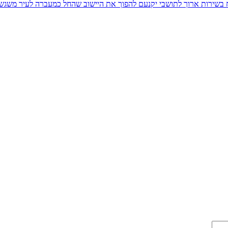
יח בשירות ארוך לתושבי יקנעם להפוך את היישוב שהחל כמעברה לעיר משגש