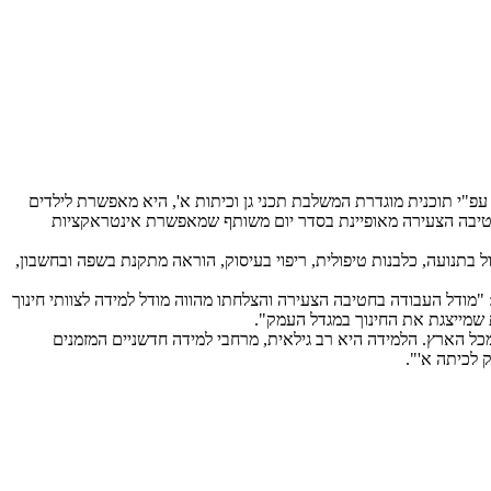
החטיבה הצעירה עובדת עפ"י תוכנית מוגדרת המשלבת תכני גן וכיתות א', היא מאפשרת לילדים
 בחטיבה הצעירה מאופיינת בסדר יום משותף שמאפשרת אינטראקציות
פול בתנועה, כלבנות טיפולית, ריפוי בעיסוק, הוראה מתקנת בשפה ובחשבון,
"מודל העבודה בחטיבה הצעירה והצלחתו מהווה מודל למידה לצוותי חינוך
 שמייצגת את החינוך במגדל העמק".
מכל הארץ. הלמידה היא רב גילאית, מרחבי למידה חדשניים המזמנים
 לכיתה א'".