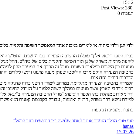
15:12
Post Views:
280
תגובות 0
ילדי הגן וילדי כיתות א' לומדים במבנה אחד המאפשר חשיפה והקניית כלים
בבית הספר "יגאל אלון" פ
ליהנות מרמות משחק של גן תוך חשיפה והקניית כלים של ביה"ס. החל מגיל
מגוונות בין הילדים בגילאים השונים. מודל זה מרכך את המעבר מהגן לביה"ס
בחטיבה הצעירה הוקם מרכז הוליסטי שנותן מענה פדגוגי ורגשי לילדים וההורי
הדרכות הורים וסדנאות.
הלמידה בחטיבה הצעירה מתקיימת במרחב לימודי חדשני ברוח פדגוגיה מוטת 
רבים מרחבי הארץ אשר מגיעים במהלך השנה ללמוד על המודל החינוכי והשי
ורד מאירוב מנהלת בתי הספר הוסיפה: "מודל החטיבה הצעירה ב"יגאל אלון"
למידת נושא דרך משחק, דרמה ואומנות, עבודה בקבוצות קטנות המאפשרת ל
כתבות מעניינות נוספות
סוף טוב: הכלב הנעדר אותר לאחר שלושה ימי חיפושים וחזר לבעליו
hanas
15.07.26