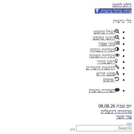
דילוג לתוכן
פתח סרגל נגישות
כלי נגישות
הגדל טקסט
הקטן טקסט
גווני אפור
ניגודיות גבוהה
ניגודיות הפוכה
רקע בהיר
הדגשת קישורים
פונט קריא
איפוס
הצהרת נגישות
יום שבת 08.08.26
מהדורה דיגיטלית
צור קשר