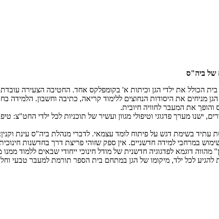
 של ביה"ס
ועלת החטיבה הצעירה כבר 7 שנים. החט"צ הוא בית הכולל את ילדי הגן וכיתות א' בקומפלקס אחד. 
 הגן מניחים את היסודות הנחוצים ללימוד קריאה, כתיבה וחשבון. הלמידה
 והופך את המעבר לחוויה חיובית.
ם, ישנו מערך פדגוגי וטיפולי מגוון ועשיר של תוכניות לכל ילדי החט"צ: טי
עתיד בשימת דגש על פיתוח לומד עצמאי. לדברי מנהלת ביה"ס עינת וקנין: 
מוש במרחבי למידה חדשניים. אין ספק שזוהי פריצת דרך בחדשנות חינוכית
 מהווה דוגמא לפדגוגיה חדשנית של מודל חינוכי ייחודי שבאים ללמוד ממנו 
הגיע לכל ילד, מיקומו של הגן במתחם בית הספר תורמת למעבר טבעי וחלק