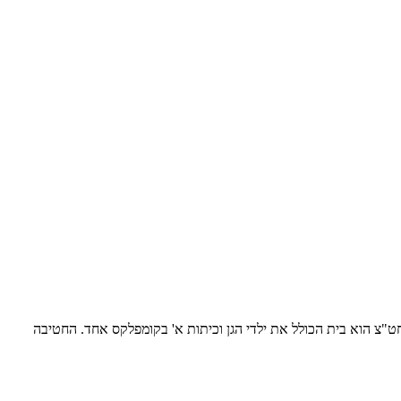
 לומדים במבנה אחד המאפשר חשיפה והקניית כלים של ביה"ס בבית הספר "יגאל אלון" פועלת החטיבה הצעירה כבר 7 שנים. החט"צ הוא בית הכולל את ילדי הגן וכיתות א' בקומפלקס אחד. החטיבה