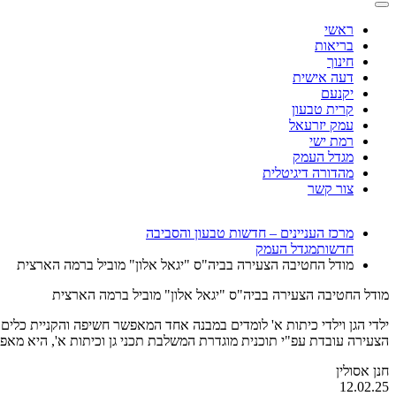
ראשי
בריאות
חינוך
דעה אישית
יקנעם
קרית טבעון
עמק יזרעאל
רמת ישי
מגדל העמק
מהדורה דיגיטלית
צור קשר
מרכז העניינים – חדשות טבעון והסביבה
חדשות
מגדל העמק
מודל החטיבה הצעירה בביה"ס "יגאל אלון" מוביל ברמה הארצית
מודל החטיבה הצעירה בביה"ס "יגאל אלון" מוביל ברמה הארצית
הצעירה עובדת עפ"י תוכנית מוגדרת המשלבת תכני גן וכיתות א', היא מאפ
חנן אסולין
12.02.25