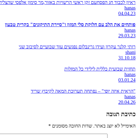
ראיון לכבוד חג הפסחעם זקן ראשי הרשויות באזור,מר סימון אלפסי שהצל
hanas
04.04.23
פותחים את הלב עם חלוקת סלי המזון ו"סיירת התיקונים" בקרית טבעון
hanas
29.03.23
רותי קלנר עקרון ועידו גרינבלום נפגשים עוד שבועיים לסיבוב שני
shani
31.10.18
תחזית שבועית כללית לילידי כל המזלות
hanas
03.01.24
"הראית איזה יופי" – נפתחה תערוכת המאה לקיבוץ שריד
hanas
20.04.26
כתיבת תגובה
האימייל לא יוצג באתר.
שדות החובה מסומנים
*