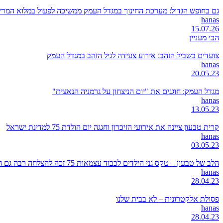
גם בחופש הגדול: מערכת החינוך במגדל העמק ממשיכה לפעול במלוא המרץ
hanas
15.07.26
הכי מעניין
צועדים בשביל הזהב: אירוע צעידה לגיל הזהב במגדל העמק
hanas
20.05.23
מגדל העמק: חוגגים את "יום הניצחון על גרמניה הנאצית"
hanas
13.05.23
קרית טבעון ציינה את אירועי הזיכרון וחגגה יום הולדת 75 למדינת ישראל
hanas
03.05.23
הלב של טבעון – טקס גני הילדים לכבוד עצמאות 75 זכה להצלחה רבה גם השנה
hanas
28.04.23
פסולת אלקטרונית – לא בבית שלנו
hanas
28.04.23