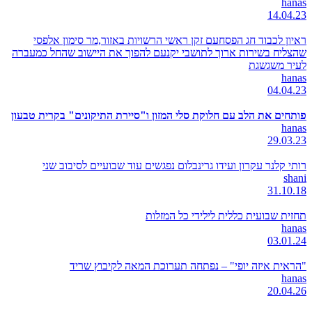
hanas
14.04.23
ראיון לכבוד חג הפסחעם זקן ראשי הרשויות באזור,מר סימון אלפסי
שהצליח בשירות ארוך לתושבי יקנעם להפוך את היישוב שהחל כמעברה
לעיר משגשגת
hanas
04.04.23
פותחים את הלב עם חלוקת סלי המזון ו"סיירת התיקונים" בקרית טבעון
hanas
29.03.23
רותי קלנר עקרון ועידו גרינבלום נפגשים עוד שבועיים לסיבוב שני
shani
31.10.18
תחזית שבועית כללית לילידי כל המזלות
hanas
03.01.24
"הראית איזה יופי" – נפתחה תערוכת המאה לקיבוץ שריד
hanas
20.04.26