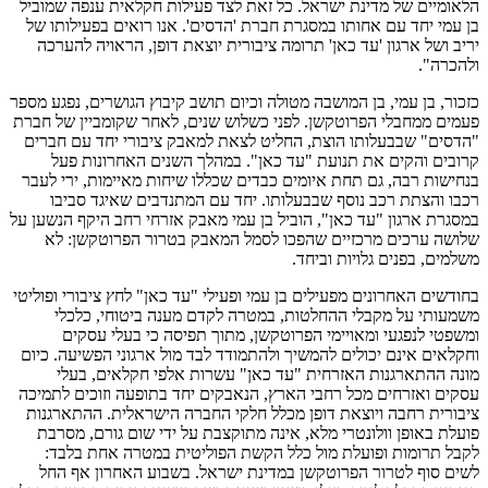
הלאומיים של מדינת ישראל. כל זאת לצד פעילות חקלאית ענפה שמוביל
בן עמי יחד עם אחותו במסגרת חברת 'הדסים'. אנו רואים בפעילותו של
יריב ושל ארגון 'עד כאן' תרומה ציבורית יוצאת דופן, הראויה להערכה
ולהכרה".
כזכור, בן עמי, בן המושבה מטולה וכיום תושב קיבוץ הגושרים, נפגע מספר
פעמים ממחבלי הפרוטקשן. לפני כשלוש שנים, לאחר שקומביין של חברת
"הדסים" שבבעלותו הוצת, החליט לצאת למאבק ציבורי יחד עם חברים
קרובים והקים את תנועת "עד כאן". במהלך השנים האחרונות פעל
בנחישות רבה, גם תחת איומים כבדים שכללו שיחות מאיימות, ירי לעבר
רכבו והצתת רכב נוסף שבבעלותו. יחד עם המתנדבים שאיגד סביבו
במסגרת ארגון "עד כאן", הוביל בן עמי מאבק אזרחי רחב היקף הנשען על
שלושה ערכים מרכזיים שהפכו לסמל המאבק בטרור הפרוטקשן: לא
משלמים, בפנים גלויות וביחד.
בחודשים האחרונים מפעילים בן עמי ופעילי "עד כאן" לחץ ציבורי ופוליטי
משמעותי על מקבלי ההחלטות, במטרה לקדם מענה ביטוחי, כלכלי
ומשפטי לנפגעי ומאויימי הפרוטקשן, מתוך תפיסה כי בעלי עסקים
וחקלאים אינם יכולים להמשיך ולהתמודד לבד מול ארגוני הפשיעה. כיום
מונה ההתארגנות האזרחית "עד כאן" עשרות אלפי חקלאים, בעלי
עסקים ואזרחים מכל רחבי הארץ, הנאבקים יחד בתופעה וזוכים לתמיכה
ציבורית רחבה ויוצאת דופן מכלל חלקי החברה הישראלית. ההתארגנות
פועלת באופן וולונטרי מלא, אינה מתוקצבת על ידי שום גורם, מסרבת
לקבל תרומות ופועלת מול כלל הקשת הפוליטית במטרה אחת בלבד:
לשים סוף לטרור הפרוטקשן במדינת ישראל. בשבוע האחרון אף החל