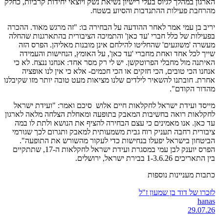
הארגון במהלך לגיוס בעלי רישיון נשיאת נשק ויוצאי יחידות קרביות, כחלק
מהרחבת פעילות ההתנדבות והסיוע בשטח.
יריב בן עמי אמר לאחר ההודעה על הבחירה בו: "זה מרגש מאוד. ההכרה
בפעילות של כלל חברי 'עד כאן' והתמיכה הציבורית בהתארגנות שהחלה
מעשרה 'משוגעים' שהחליטו להילחם אינן מובנות מאליהן. הפרס הזה
שייך לכל אחד ואחת מחברי 'עד כאן', על האומץ, הנחישות והעמידה
האיתנה מול מחבלי הפרוטקשן. יש לי רק מסר אחד: אנחנו ננצח. לא כי
אנחנו הכי טובים, הכי חזקים או הכי חכמים- אלא כי אין לנו אופציה
אחרת. חובתנו להשאיר לילדים שלנו מציאות מעט טובה יותר מזו שקיבלנו
מהדור הקודם".
מייסד ועידת ישראל לחקלאות חיים אלוש סיכם ואמר: "ועידת ישראל
לחקלאות רואה בחשיבות המאבק בתופעה ומאחלת הצלחה מלאה לארגון
עד כאן. אנו מאמינים כי עצם הבחירה להציף את הנושא ולתת לו במה
ציבורית רחבה תעניק רוח גבית משמעותית למאבק ותגרום לכך שגורמי
הביטחון בישראל יפעלו בנחישות כדי לעקור מהשורש את התופעה".
הפרס יוענק לבן עמי במסגרת ועידת ישראל לחקלאות ה-17, שתתקיים
בין התאריכים 1-3.6.26 בבירת ישראל, ירושלים.
כתבות מעניינות נוספות
לזכרו של דוד בן שמעון ז"ל
hanas
29.07.26