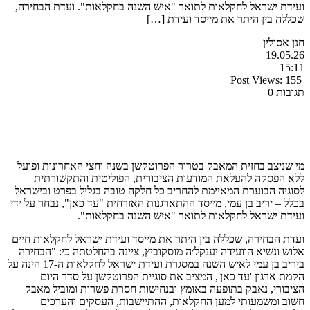
ועידת ישראל לחקלאות לתואר "איש השנה בחקלאות". ועדת הבחירה,
שכללה בין היתר את מייסד ועידת […]
חנן אסולין
19.05.26
15:11
Post Views:
155
תגובות 0
מי שניצב בחזית המאבק בטרור הפרוטקשן בשנה וחצי האחרונות ופועל
ללא הפסקה להעלאת המודעות הציבורית, הפוליטית והתקשורתית
לסוגיה הבוערת המאיימת להחריב כל חלקה טובה בגליל בפרט ובישראל
בכלל – יריב בן עמי, מייסד ההתארגנות האזרחית "עד כאן", נבחר על ידי
ועידת ישראל לחקלאות לתואר "איש השנה בחקלאות".
ועדת הבחירה, שכללה בין היתר את מייסד ועידת ישראל לחקלאות חיים
אלוש ונשיא הוועידה יענקל׳ה מוסקוביץ, ציינה בהחלטתה כי: "הבחירה
ביריב בן עמי לאיש השנה במסגרת ועידת ישראל לחקלאות ה-17 הינה על
הקמת ארגון 'עד כאן', המציב את סוגיית הפרוטקשן על סדר היום
הציבורי, נאבק בתופעה באומץ ובנחישות חסרת פשרות ומוביל מאבק
חשוב ומשמעותי למען החקלאות, ההתיישבות, העסקים והערכים