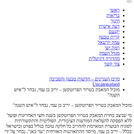
ראשי
בריאות
חינוך
דעה אישית
יקנעם
קרית טבעון
עמק יזרעאל
רמת ישי
מגדל העמק
מהדורה דיגיטלית
צור קשר
מרכז העניינים – חדשות טבעון והסביבה
Uncategorised
מוביל המאבק בטרור הפרוטקשן – יריב בן עמי, נבחר ל"איש
השנה"
מוביל המאבק בטרור הפרוטקשן – יריב בן עמי, נבחר ל"איש השנה"
מי שניצב בחזית המאבק בטרור הפרוטקשן בשנה וחצי האחרונות ופועל
ללא הפסקה להעלאת המודעות הציבורית, הפוליטית והתקשורתית
לסוגיה הבוערת המאיימת להחריב כל חלקה טובה בגליל בפרט ובישראל
בכלל – יריב בן עמי, מייסד ההתארגנות האזרחית "עד כאן", נבחר על ידי