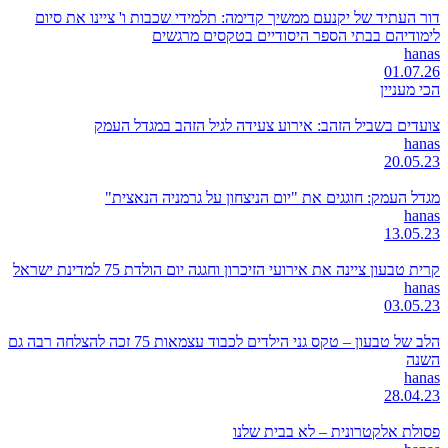
דור העתיד של יקנעם ממשיך קדימה: תלמידי שכבות ו' ציינו את סיום
לימודיהם בבתי הספר היסודיים בטקסים מרגשים
hanas
01.07.26
הכי מעניין
צועדים בשביל הזהב: אירוע צעידה לגיל הזהב במגדל העמק
hanas
20.05.23
מגדל העמק: חוגגים את "יום הניצחון על גרמניה הנאצית"
hanas
13.05.23
קרית טבעון ציינה את אירועי הזיכרון וחגגה יום הולדת 75 למדינת ישראל
hanas
03.05.23
הלב של טבעון – טקס גני הילדים לכבוד עצמאות 75 זכה להצלחה רבה גם
השנה
hanas
28.04.23
פסולת אלקטרונית – לא בבית שלנו