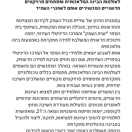
לעולמות הבינה המלאכותית ומפתחים פרויקטים
חדשניים המכשירים אותם לאתגרי העתיד
במסגרת החזון של עיריית מגדל העמק לקידום המצוינות
והחדשנות בחינוך, מובילה הרשות המקומית, בשיתוף בית
הספר "יערת העמק" והמרכז הדיגיטלי העירוני, יוזמה
חינוכית חדשנית המשלבת למידה מתקדמת באמצעות בינה
מלאכותית.
אחת לשבוע יוצאים תלמידי בית הספר אל המרכז הדיגיטלי
בספרייה העירונית, שם הם חווים סביבת למידה חדשנית,
מסקרנת ומעוררת השראה. במהלך המפגשים הם נחשפים
לעולמות הבינה המלאכותית, מתנסים בכלים טכנולוגיים
מתקדמים ומפתחים פרויקטים מקוריים המשלבים חשיבה
יצירתית, פתרון בעיות ועבודת צוות.
בין התוצרים שפיתחו התלמידים ניתן למצוא רעיונות
חדשניים, מיזמים דיגיטליים מרשימים ופתרונות יצירתיים
לאתגרים מגוונים. הפעילות מעודדת חשיבה מחוץ
לקופסה, יזמות ופיתוח מיומנויות המאה ה־21, ומאפשרת
לתלמידים להפוך רעיונות למציאות, לחקור, ליצור ולהוביל
בסביבה טכנולוגית מתקדמת.
היוזמה משתלבת באופן ישיר ביעדי הרשות לקידום