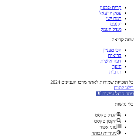
קרית טבעון
עמק יזרעאל
רמת ישי
יקנעם
מגדל העמק
שווה קריאה
הכי מעניין
בריאות
דעה אישית
חינוך
תרבות
כל הזכויות שמורות לאתר מרכז העניינים 2024
דילוג לתוכן
פתח סרגל נגישות
כלי נגישות
הגדל טקסט
הקטן טקסט
גווני אפור
ניגודיות גבוהה