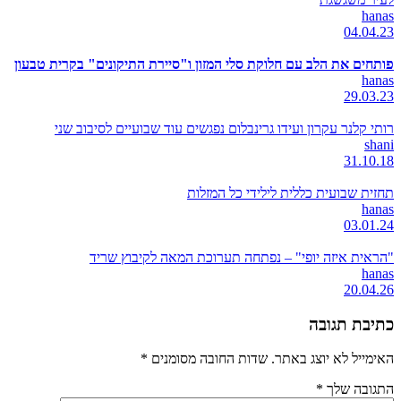
hanas
04.04.23
פותחים את הלב עם חלוקת סלי המזון ו"סיירת התיקונים" בקרית טבעון
hanas
29.03.23
רותי קלנר עקרון ועידו גרינבלום נפגשים עוד שבועיים לסיבוב שני
shani
31.10.18
תחזית שבועית כללית לילידי כל המזלות
hanas
03.01.24
"הראית איזה יופי" – נפתחה תערוכת המאה לקיבוץ שריד
hanas
20.04.26
כתיבת תגובה
האימייל לא יוצג באתר.
שדות החובה מסומנים
*
התגובה שלך
*