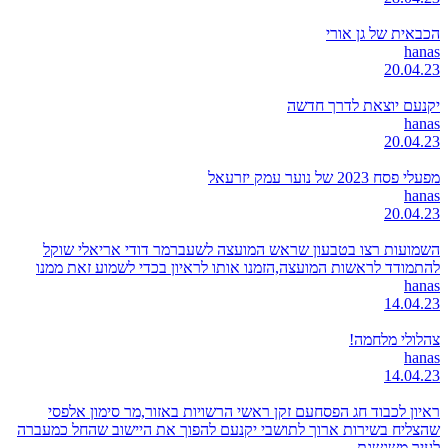
הכבאית של גן אורי
hanas
20.04.23
יקנעם יוצאת לדרך חדשה
hanas
20.04.23
מפעלי פסח 2023 של נוער עמק יזרעאל
hanas
20.04.23
השמועות רצו בטבעון שראש המועצה לשעברמר דודי אריאלי שוקל
להתמודד לראשות המועצה,הזמנו אותו לראיון בכדי לשמוע זאת ממנו
hanas
14.04.23
צהלולי מלחמה!
hanas
14.04.23
ראיון לכבוד חג הפסחעם זקן ראשי הרשויות באזור,מר סימון אלפסי
שהצליח בשירות ארוך לתושבי יקנעם להפוך את היישוב שהחל כמעברה
לעיר משגשגת