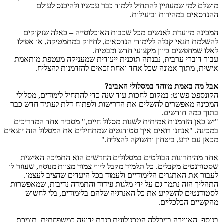
מושלם למי שמעוניין להתחיל ללמוד כבר עכשיו ולהיכנס לעולם
ההנדסאים במהירות וביעילות.
המכינה מיועדת לאנשים מכל שכבות האוכלוסייה – כאלה שזקוקים
להשלמת תנאי קבלה ללימודי הנדסאים, לחיזוק במתמטיקה, או אפילו
לאלו שמחפשים כיוון מקצועי חדש ומבטיח.
עבור דוברי ערבית, נבנתה תוכנית ייעודית שמעניקה מעטפת מותאמת
אישית, מתוך אמונה שכל אחד ואחת זכאים להזדמנות להצליח.
אבל מה באמת מיוחד במסלולי האביב?
הקונספט פשוט: במקום לחכות עוד שנה כדי להתחיל לימודים, מסלולי
המכינה מאפשרים להשלים את הדרישות ולפתוח דלת לעתיד חדש כבר
בתוך כמה חודשים.
"יש כאן הזדמנות אמיתית לשנות מסלול חיים," מסביר אחד המדריכים
במכינה. "אנחנו רואים איך סטודנטים שמתחילים את המסלול הזה יוצאים
מכאן עם ידע, ביטחון ותשוקה להצליח."
אחד מהיתרונות הבולטים במסלולים החדשים הוא התמיכה האישית
שסטודנטים מקבלים. כל תלמיד מקבל ליווי צמוד מצוות מנוסה, שעוזר לו
לעבור את האתגרים הלימודיים ולעמוד בכל היעדים שהציב לעצמו.
התהליך הזה נתמך גם על ידי מלגות עידוד והתמדה נדיבות, שמאפשרות
לסטודנטים להשקיע את כל האנרגיה שלהם בלימודים, בלי לחשוש
מהקשיים הכלכליים.
בנוסף, האווירה במכללה הטכנולוגית כנרת ידועה כמשפחתית, תומכת