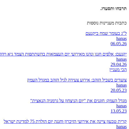
תרבחו ותסעדו.
כתבות מעניינות נוספות
ל"ג בעומר שמח ביקנעם
hanas
06.05.26
יקנעם: אלפים חגגו ונהנו מאירועי יום העצמאות בהשתתפות הצמד גיא ויהל, מופ
hanas
29.04.26
הכי מעניין
צועדים בשביל הזהב: אירוע צעידה לגיל הזהב במגדל העמק
hanas
20.05.23
מגדל העמק: חוגגים את "יום הניצחון על גרמניה הנאצית"
hanas
13.05.23
קרית טבעון ציינה את אירועי הזיכרון וחגגה יום הולדת 75 למדינת ישראל
hanas