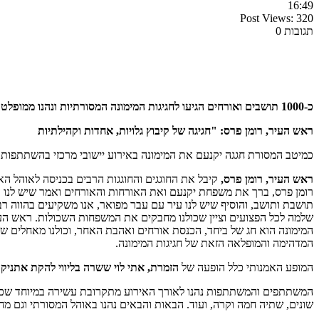
16:49
Post Views:
320
תגובות 0
כ-1000 תושבים ואורחים הגיעו לחגיגות המימונה המסורתיות ונהנו ממופלטות, מוזיקה וריקודים
ראש העיר, רומן פרס: "חגיגה של קיבוץ גלויות, אחדות וקהילתיות
כמיטב המסורת חגגה יקנעם את המימונה באירוע יישובי מרכזי בהשתתפות כ
ראש העיר, רומן פרס,
קיבל את החוגגים והחוגגות הרבים בכניסה לאוהל הא
רומן פרס, ברך את משפחת יקנעם ואת האורחות והאורחים ואמר שיש לנו ע
תושבת ותושב, והוסיף שיש לנו עיר עם עבר מפואר, אנו משקיעים בהווה ר
שלמה לכל הפצועים וציין שכולנו מחבקים את המשפחות השכולות. ראש העי
המימונה הוא חג של ביחד, הכנסת אורחים ואהבת האחר, וכולנו מאחלים 
המדהימה והמופלאה הזאת של חגיגות המימונה.
המופע האמנותי כלל הופעה של
הזמרת, אתי לוי ששרה בליווי להקת אתניק
המשתתפים והמשתתפות נהנו לאורך האירוע מתקרובת עשירה במיוחד שכללה בי
שונים, שתיה חמה וקרה, ועוד. הבאות והבאים נהנו באוהל המסורתי וגם מח