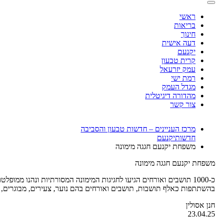
ראשי
בריאות
חינוך
דעה אישית
יקנעם
קרית טבעון
עמק יזרעאל
רמת ישי
מגדל העמק
מהדורה דיגיטלית
צור קשר
מרכז העניינים – חדשות טבעון והסביבה
חדשות
יקנעם
משפחת יקנעם חגגה מימונה
משפחת יקנעם חגגה מימונה
כ-1000 תושבים ואורחים הגיעו לחגיגות המימונה המסורתיות ונהנו ממו
בהשתתפות כאלף תושבות, תושבים ואורחים בהם נוער, צעירים, מבוגרים, מי
חנן אסולין
23.04.25