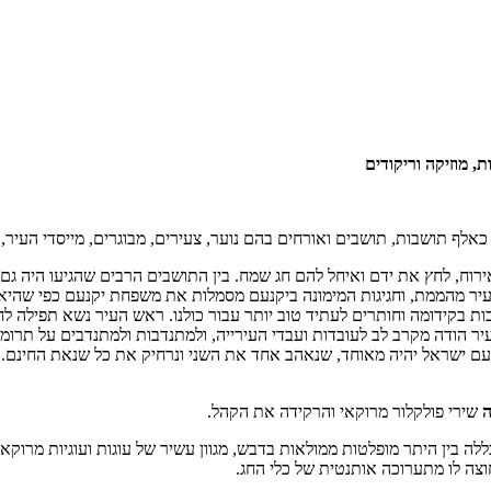
אלף תושבות, תושבים ואורחים בהם נוער, צעירים, מבוגרים, מייסדי העיר, 
ירוח, לחץ את ידם ואיחל להם חג שמח. בין התושבים הרבים שהגיעו היה גם
יר מהממת, וחגיגות המימונה ביקנעם מסמלות את משפחת יקנעם כפי שהיא:
בות בקידומה וחותרים לעתיד טוב יותר עבור כולנו. ראש העיר נשא תפילה
ר הודה מקרב לב לעובדות ועבדי העירייה, ולמתנדבות ולמתנדבים על תרומ
שעם ישראל יהיה מאוחד, שנאהב אחד את השני ונרחיק את כל שנאת החינם.
ה
שירי פולקלור מרוקאי והרקידה את הקהל.
ן היתר מופלטות ממולאות בדבש, מגוון עשיר של עוגות ועוגיות מרוקאיות מ
וצה לו מתערוכה אותנטית של כלי החג.