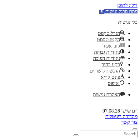
דילוג לתוכן
פתח סרגל נגישות
כלי נגישות
הגדל טקסט
הקטן טקסט
גווני אפור
ניגודיות גבוהה
ניגודיות הפוכה
רקע בהיר
הדגשת קישורים
פונט קריא
איפוס
הצהרת נגישות
יום שישי 07.08.26
מהדורה דיגיטלית
צור קשר