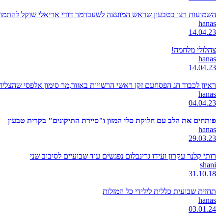
השמועות רצו בטבעון שראש המועצה לשעברמר דודי אריאלי שוקל להתמודד
hanas
14.04.23
צהלולי מלחמה!
hanas
14.04.23
ראיון לכבוד חג הפסחעם זקן ראשי הרשויות באזור,מר סימון אלפסי שהצל
hanas
04.04.23
פותחים את הלב עם חלוקת סלי המזון ו"סיירת התיקונים" בקרית טבעון
hanas
29.03.23
רותי קלנר עקרון ועידו גרינבלום נפגשים עוד שבועיים לסיבוב שני
shani
31.10.18
תחזית שבועית כללית לילידי כל המזלות
hanas
03.01.24