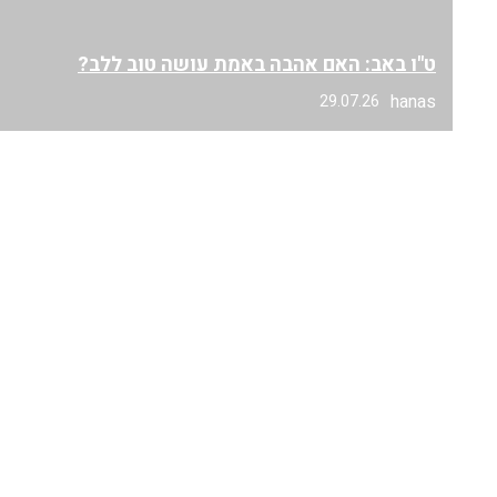
ט"ו באב: האם אהבה באמת עושה טוב ללב?
hanas
29.07.26