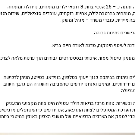
מרכז בריאות הילד מעניק שירות לכ- 13,000 ילדי עפולה והסביבה ומונה כ – 25 אנשי צוות: 8 רופאי ילדים מומחים, נוירולוג ומומחה
 מומחית בהרטבת לילה, אחיות, רוקחים, עובדים סוציאליים, שירות תזונ
ה מיידית, עובדי משרד – מנהל ומשק.
פשרים זמינות גבוהה.
ה לעיסוי תינוקות, סדנה לאורח חיים בריא.
מעניק טיפול מסור, איכותי ובסטנדרטים גבוהים תוך ערנות מלאה לצרכי
ניתנים בביתכם כגון: ייעוץ בטלפון, בווידאו, בטייטו, הניתן לרכישה
ים ידידותיים, זמינים ואנחנו יודעים שהסביבה והשגרה הם נדבך חשוב
עפולה.
 ובשירות. צוות מרכז בריאות הילד עפולה הינו צוות מקצועי המעניק
ת הערכת המטופלים לצוות המרפאה, אנו יודעים כי המטופלים מרגישים
 כדי לספק את הצרכים הרפואיים של תושבי הצפון באופן המיטבי ביותר