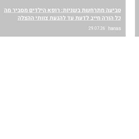
טביעה מתרחשת בשניות: רופא הילדים מסביר מה
כל הורה חייב לדעת עד להגעת צוותי ההצלה
hanas
29.07.26