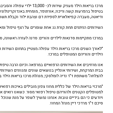
בטיפול בהפרעות קשה וריכוז, אורתופד, מומחית באנדוקרינולוגיה,
ודיאטה, מעבדה קפיאלארית לספירת דם וצהבת ילוד וקבלת תשוב
השירותים הניתנים תחת קורת גג אחת שומרים על רצף טיפול ומא
במרכז מתקיימות סדנאות לילדים והורים: סדנה לעזרה ראשונה, סדנ
"לאורך השנים מרכז בריאות הילד עפולה מצטיין בתחום השירות ו
הילדים והוריהם המטופלים במרכז.
אנו מרחיבים את השירותים הרפואיים במרפאה וכיום הרבה טיפולים 
בבית המרקחת, ושירותי אונליין בנושאים שונים ומגוונים השירות
להצלחה" משתפת ד"ר נדיה לומלסקי, מנהלת מרכז בריאות הילד ב
"מרכזי בריאות הילד של כללית מחוז צפון מובילים באיכות רפואית
למטופלים הקטנים ולהוריהם טיפול רפואי מסור. כשאנו רואים א
ויודעים כי הם בידיים טובות. אנחנו נמשיך לשפר על מנת שנוכל
סיכם ד"ר מרדכי דיין מנהל המחוז.