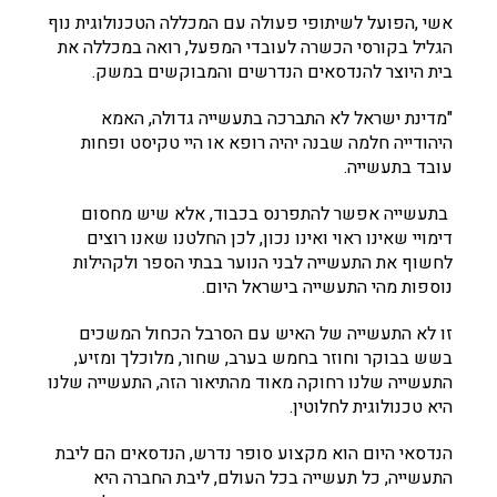
אשי ,הפועל לשיתופי פעולה עם המכללה הטכנולוגית נוף
הגליל בקורסי הכשרה לעובדי המפעל, רואה במכללה את
בית היוצר להנדסאים הנדרשים והמבוקשים במשק.
"מדינת ישראל לא התברכה בתעשייה גדולה, האמא
היהודייה חלמה שבנה יהיה רופא או היי טקיסט ופחות
עובד בתעשייה.
בתעשייה אפשר להתפרנס בכבוד, אלא שיש מחסום
דימויי שאינו ראוי ואינו נכון, לכן החלטנו שאנו רוצים
לחשוף את התעשייה לבני הנוער בבתי הספר ולקהילות
נוספות מהי התעשייה בישראל היום.
זו לא התעשייה של האיש עם הסרבל הכחול המשכים
בשש בבוקר וחוזר בחמש בערב, שחור, מלוכלך ומזיע,
התעשייה שלנו רחוקה מאוד מהתיאור הזה, התעשייה שלנו
היא טכנולוגית לחלוטין.
הנדסאי היום הוא מקצוע סופר נדרש, הנדסאים הם ליבת
התעשייה, כל תעשייה בכל העולם, ליבת החברה היא