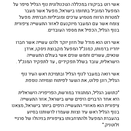
אשי רוט בביקורו במכללה הטכנולוגית נוף הגליל סיפר על
המפעל המוביל בתחומו בישראל, מפעל אשר מעבר
למטרות הרווח מטמיע ערכים ומוביליות חברתית. מפעל
צומח אשר עם המעבר מיוקנעם לאזור התעשייה ציפורית
בנוף הגליל, הכפיל את מספר העובדים.
אשי רוט הוא מודל של חזון יוקד ולהט עשייה אשר חברו
יחדיו בדמותו, כמנכ"ל המפעל מקבוצת ניסקו, ארדן
שנאים, עשרים וחמש שנים אשי בעולם התעשייה
הישראלית, עובד בשלל תפקידים , עד לתפקיד המנכ"ל .
אשי רואה במעבר לנוף הגליל ובתמיכת ראש העיר נוף
הגליל, רונן פלוט, את השער לפיתוח וצמיחה נוספת.
"כתושב הגליל, המתגורר במורשת, הפריפריה הישראלית
היא אחד הדברים היפים שיש בישראל, אזור התעשייה
ציפורית הוא מאזורי התעשייה היפים ביותר בישראל, מצאנו
בנוף הגליל ראש עיר וצוות שעמדו לרשותנו בסיוע
בהעברת המפעל ולהתרחבותו בציפורית בניהולו של סרגיי
זלוטניק."