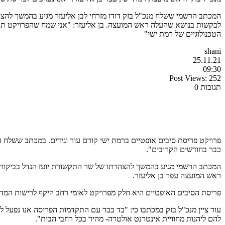
לבקשות בנושא שהעלה ראש המועצה. בן אליעזר: "אני שמח שהפרויקט תופס
הטכנולוגיים של רמת ישי"
shani
25.11.21
09:30
Post Views:
252
תגובות 0
פרויקט פריסת סיבים אופטיים ברמת ישי קורם עור וגידים. במכתב ששלח הש
כבר בחודשים הקרובים".
ראש המועצה עפר בן אליעזר.
פריסת הסיבים האופטיים היא חלק מפרויקט לאומי רחב היקף לרישות המדי
עוד ציין מנכ"ל בזק במכתבו כי: "בד בבד עם התקדמות הפריסה אנו נפעל
להם ליהנות מחוויית אינטרנט אולטרה- מהיר בכל רחבי הבית".