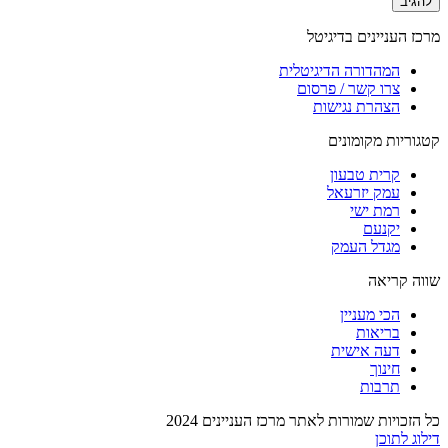
מרכז העניינים בדיגיטל
המהדורה הדיגיטלית
צרו קשר / פרסום
הצהרת נגישות
קטגוריות מקומונים
קרית טבעון
עמק יזרעאל
רמת ישי
יקנעם
מגדל העמק
שווה קריאה
הכי מעניין
בריאות
דעה אישית
חינוך
תרבות
כל הזכויות שמורות לאתר מרכז העניינים 2024
דילוג לתוכן