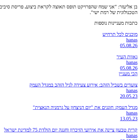
בן אליעזר: "אני שמח שהפרויקט תופס תאוצה לקראת ביצוע
.
פריסת סיבים 
הטכנולוגית של רמת ישי".
כתבות מעניינות נוספות
מוכנים לכל תרחיש
hanas
05.08.26
גאוות העיר
hanas
05.08.26
הכי מעניין
צועדים בשביל הזהב: אירוע צעידה לגיל הזהב במגדל העמק
hanas
20.05.23
מגדל העמק: חוגגים את "יום הניצחון על גרמניה הנאצית"
hanas
13.05.23
קרית טבעון ציינה את אירועי הזיכרון וחגגה יום הולדת 75 למדינת ישראל
hanas