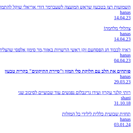
השמועות רצו בטבעון שראש המועצה לשעברמר דודי אריאלי שוקל להתמודד
hanas
14.04.23
צהלולי מלחמה!
hanas
14.04.23
ראיון לכבוד חג הפסחעם זקן ראשי הרשויות באזור,מר סימון אלפסי שהצל
hanas
04.04.23
פותחים את הלב עם חלוקת סלי המזון ו"סיירת התיקונים" בקרית טבעון
hanas
29.03.23
רותי קלנר עקרון ועידו גרינבלום נפגשים עוד שבועיים לסיבוב שני
shani
31.10.18
תחזית שבועית כללית לילידי כל המזלות
hanas
03.01.24