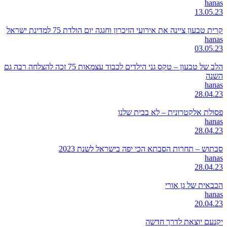
hanas
13.05.23
קרית טבעון ציינה את אירועי הזיכרון וחגגה יום הולדת 75 למדינת ישראל
hanas
03.05.23
הלב של טבעון – טקס גני הילדים לכבוד עצמאות 75 זכה להצלחה רבה גם
השנה
hanas
28.04.23
פסולת אלקטרונית – לא בבית שלנו
hanas
28.04.23
סבתוש – תחרות הסבתא הכי יפה בישראל לשנת 2023
hanas
28.04.23
הכבאית של גן אורי
hanas
20.04.23
יקנעם יוצאת לדרך חדשה