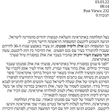
03.03.22
08:14
Post Views:
232
תגובות 0
בצל המלחמה באוקראינה והעלאת קבוצות יהודים מהמדינה לישראל,
הגיעה השבוע ליקנעם המשפחה הראשונה היישר מקייב.
בני המשפחה הם
אולג וליסיה סמננקו
, זוג צעיר באמצע שנות ה-30 לחייהם
שעברו להתגורר בעיר עם בנם הפעוט. את החיבור בין הזוג ליקנעם, עשה
חבר מועצת העיר ירון חן
שהכיר בעבר את אולג במסגרת טיול שערך
באוקראינה.
"לפני 6 שנים במסגרת טיול באוקראינה, פגשתי את אולג סמננקו שעבד
כמדריך טיולים. אולג בחור צעיר ונמרץ, לקח אותי לעיר אומן לקברו של
רבי נחמן והמשיך ללוות אותי בשאר ימי הטיול ברחבי אוקראינה" סיפר
השבוע חן בשיחה עם כתבים והוסיף
"במהלך הטיול התוודעתי לסיפורו
המרגש והציוני של אולג שעלה לישראל כנער והגשים חלום להתגייס לצבא
כחייל בודד. המשכנו לשמור על קשר, אולג התאהב במדינה שלנו אך בשל
געגועים עזים למשפחתו נאלץ לעזוב למולדתו אוקראינה. שם הכיר את
רעייתו ליסיה והקים משפחה קטנה לתפארת".
חן המשיך לשמור על קשר עם סמננקו וכאמור, עם פרוץ המלחמה
באוקראינה, החליטו לעלות לישראל בטרם נסגרו שמי אוקראינה והגיעו
ליקנעם. השבוע הגיעו הזוג יחד עם חבר המועצה הנמרץ, לפגישת היכרות