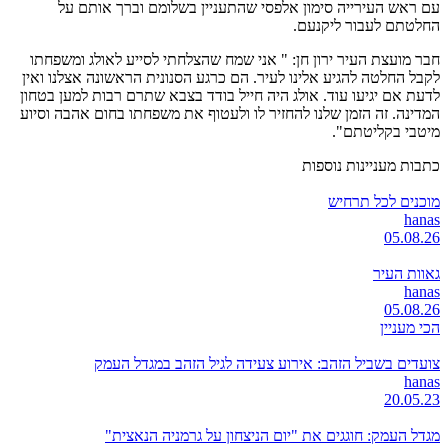
עם ראש העירייה סימון אלפסי שהתעניין בשלומם וברך אותם על
החלטתם לעבור ליקנעם.
חבר מועצת העיר ירון חן: " אני שמח שהצלחתי לסייע לאולג ומשפחתו
לקבל החלטה להגיע אלינו לעיר. הם כרגע הסנונית הראשונה אצלנו ואין
לדעת אם יגיעו עוד. אולג היה חייל בודד בצבא שתרם רבות למען בטחון
המדינה. זה הזמן שלנו להחזיר לו ולעטוף את משפחתו בחום אהבה וסיוע
מיטבי בקליטתם".
כתבות מעניינות נוספות
מוכנים לכל תרחיש
hanas
05.08.26
גאוות העיר
hanas
05.08.26
הכי מעניין
צועדים בשביל הזהב: אירוע צעידה לגיל הזהב במגדל העמק
hanas
20.05.23
מגדל העמק: חוגגים את "יום הניצחון על גרמניה הנאצית"