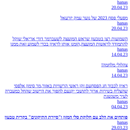
hanas
20.04.23
מפעלי פסח 2023 של נוער עמק יזרעאל
hanas
20.04.23
השמועות רצו בטבעון שראש המועצה לשעברמר דודי אריאלי שוקל
להתמודד לראשות המועצה,הזמנו אותו לראיון בכדי לשמוע זאת ממנו
hanas
14.04.23
צהלולי מלחמה!
hanas
14.04.23
ראיון לכבוד חג הפסחעם זקן ראשי הרשויות באזור,מר סימון אלפסי
שהצליח בשירות ארוך לתושבי יקנעם להפוך את היישוב שהחל כמעברה
לעיר משגשגת
hanas
04.04.23
פותחים את הלב עם חלוקת סלי המזון ו"סיירת התיקונים" בקרית טבעון
hanas
29.03.23