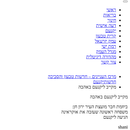
ראשי
בריאות
חינוך
דעה אישית
יקנעם
קרית טבעון
עמק יזרעאל
רמת ישי
מגדל העמק
מהדורה דיגיטלית
צור קשר
מרכז העניינים – חדשות טבעון והסביבה
חדשות
יקנעם
מקייב ליקנעם באהבה
מקייב ליקנעם באהבה
ביוזמת חבר מועצת העיר ירון חן:
משפחה ראשונה שעזבה את אוקראינה
הגיעה ליקנעם
shani